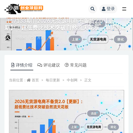
登录
全部
（17133期）2026无货源电商不备货2.0【更
新】：超低费比技术突破自然流天花板，单店月利
润1-3万元
中创网
7 月前
9.9
详情介绍
评论建议
常见问题
当前位置：
首页
每日更新
中创网
正文