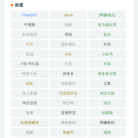
标签
ChatGPT
tiktok
[网赚项目]
中视频
也能
亚马逊运营
创业资讯
剪辑
副业
千川
国外项目
外贸
实战
小红
小红书
小红书引流
引流
抖音
抖音小店
拼多多
拼多多运营
挂机
挂机项目
文案
无人直播
无货源开店
淘宝天猫
淘宝运营
独立站
玩法
直播
直播带货
短视频
短视频赚钱
网创教程
网赚教程
视频
视频号
课程