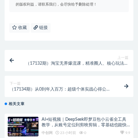
的版权利益，请联系我们，会尽快给予删除处理！
收藏
链接
上一篇
（17132期）淘宝无界爆流课，精准圈人、核心玩法、
竞争优化，快速引爆店铺流量，月销提升200%
下一篇
（17134期）从0到年入百万：超级个体实战心得公
开，个人IP×精准引流×成交系统全拆解
相关文章
AI+短视频｜DeepSeek即梦豆包小云雀全工具
教学，从账号定位到剪映剪辑，零基础也能快
速上手做爆款
中创网
23 小时前
0
9.9