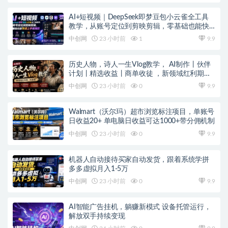
AI+短视频｜DeepSeek即梦豆包小云雀全工具
教学，从账号定位到剪映剪辑，零基础也能快
速上手做爆款
中创网
23 小时前
1
9.9
历史人物，诗人一生Vlog教学， AI制作丨伙伴
计划丨精选收益丨商单收徒 ，新领域红利期，
抓紧做
中创网
23 小时前
0
9.9
Walmart（沃尔玛）超市浏览标注项目，单账号
日收益20+ 单电脑日收益可达1000+带分佣机制
中创网
23 小时前
0
9.9
机器人自动接待买家自动发货，跟着系统学拼
多多虚拟月入1-5万
中创网
23 小时前
0
9.9
AI智能广告挂机，躺赚新模式 设备托管运行，
解放双手持续变现