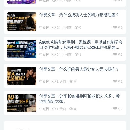
中创网
24 小时前
0
9.9
付费文章：为什么成功人士的精力都很旺盛？
中创网
24 小时前
0
9.9
Agent AI智能体零到一系统课；零基础也能学会
自动化实战，从核心概念到Coze工作流搭建完
整覆盖
中创网
24 小时前
1
9.9
付费文章：什么样的男人最让女人无法抵抗？
中创网
1 天前
0
9.9
付费文章：分享10条准到可怕的识人术术，希
望能帮到大家。
中创网
1 天前
0
9.9