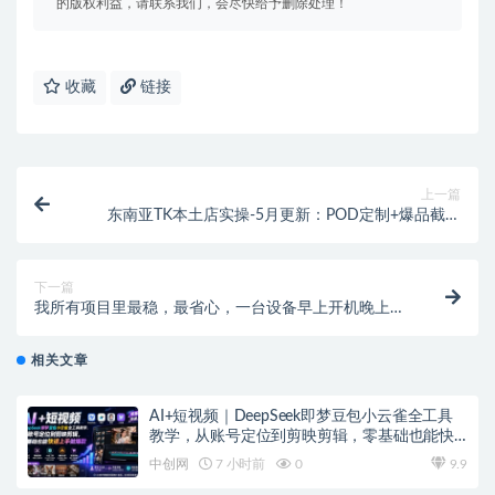
的版权利益，请联系我们，会尽快给予删除处理！
收藏
链接
上一篇
东南亚TK本土店实操-5月更新：POD定制+爆品截流
+暴力冷启动，0粉也能开橱窗带货
下一篇
我所有项目里最稳，最省心，一台设备早上开机晚上关
机，一天日收益200左右，近几年最稳的项目
相关文章
AI+短视频｜DeepSeek即梦豆包小云雀全工具
教学，从账号定位到剪映剪辑，零基础也能快
速上手做爆款
中创网
7 小时前
0
9.9