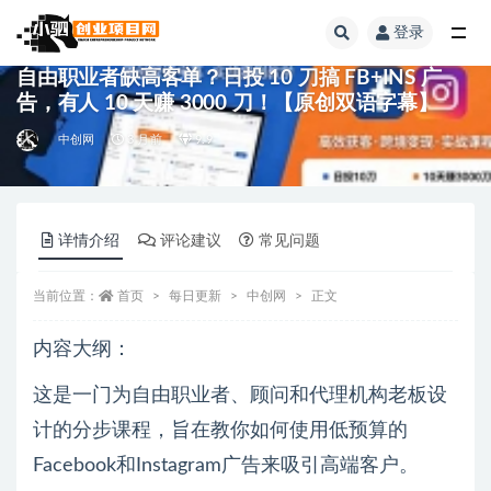
登录
全部
自由职业者缺高客单？日投 10 刀搞 FB+INS 广
告，有人 10 天赚 3000 刀！【原创双语字幕】
中创网
3 月前
9.9
详情介绍
评论建议
常见问题
当前位置：
首页
每日更新
中创网
正文
内容大纲：
这是一门为自由职业者、顾问和代理机构老板设
计的分步课程，旨在教你如何使用低预算的
Facebook和Instagram广告来吸引高端客户。