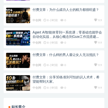
付费文章：为什么成功人士的精力都很旺盛？
中创网
8 小时前
0
9.9
Agent AI智能体零到一系统课；零基础也能学会
自动化实战，从核心概念到Coze工作流搭建完
整覆盖
中创网
8 小时前
0
9.9
付费文章：什么样的男人最让女人无法抵抗？
中创网
8 小时前
0
9.9
付费文章：分享10条准到可怕的识人术术，希
望能帮到大家。
中创网
8 小时前
0
9.9
站长简介