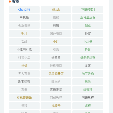
标签
ChatGPT
tiktok
[网赚项目]
中视频
也能
亚马逊运营
创业资讯
剪辑
副业
千川
国外项目
外贸
实战
小红
小红书
小红书引流
引流
抖音
抖音小店
拼多多
拼多多运营
挂机
挂机项目
文案
无人直播
无货源开店
淘宝天猫
淘宝运营
独立站
玩法
直播
直播带货
短视频
短视频赚钱
网创教程
网赚教程
视频
视频号
课程