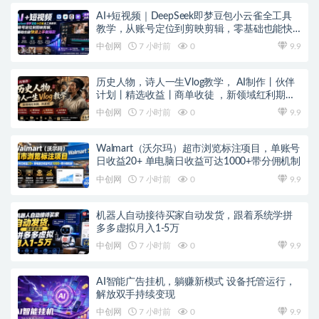
AI+短视频｜DeepSeek即梦豆包小云雀全工具
教学，从账号定位到剪映剪辑，零基础也能快
速上手做爆款
中创网
7 小时前
0
9.9
历史人物，诗人一生Vlog教学， AI制作丨伙伴
计划丨精选收益丨商单收徒 ，新领域红利期，
抓紧做
中创网
7 小时前
0
9.9
Walmart（沃尔玛）超市浏览标注项目，单账号
日收益20+ 单电脑日收益可达1000+带分佣机制
中创网
7 小时前
0
9.9
机器人自动接待买家自动发货，跟着系统学拼
多多虚拟月入1-5万
中创网
7 小时前
0
9.9
AI智能广告挂机，躺赚新模式 设备托管运行，
解放双手持续变现
中创网
7 小时前
0
9.9