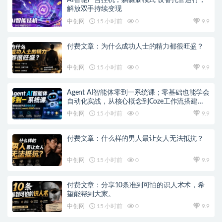
AI智能广告挂机，躺赚新模式 设备托管运行，
解放双手持续变现
中创网
15 小时前
0
9.9
付费文章：为什么成功人士的精力都很旺盛？
中创网
15 小时前
0
9.9
Agent AI智能体零到一系统课；零基础也能学会
自动化实战，从核心概念到Coze工作流搭建完
整覆盖
中创网
15 小时前
0
9.9
付费文章：什么样的男人最让女人无法抵抗？
中创网
15 小时前
0
9.9
付费文章：分享10条准到可怕的识人术术，希
望能帮到大家。
中创网
15 小时前
0
9.9