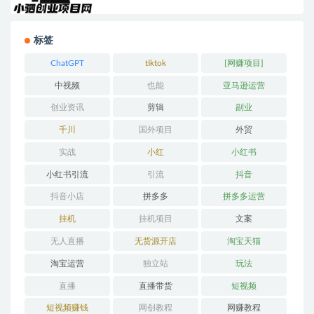
标签
ChatGPT
tiktok
[网赚项目]
中视频
也能
亚马逊运营
创业资讯
剪辑
副业
千川
国外项目
外贸
实战
小红
小红书
小红书引流
引流
抖音
抖音小店
拼多多
拼多多运营
挂机
挂机项目
文案
无人直播
无货源开店
淘宝天猫
淘宝运营
独立站
玩法
直播
直播带货
短视频
短视频赚钱
网创教程
网赚教程