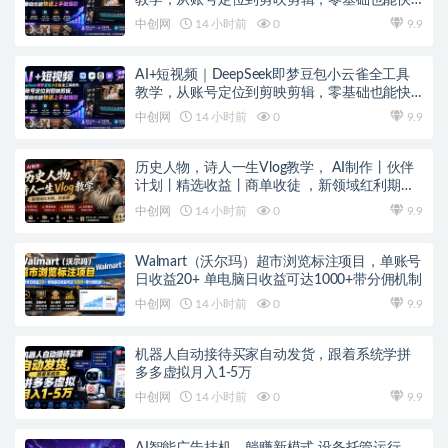
速上手做爆款
中创网
14 小时前
0
9.9
AI+短视频｜DeepSeek即梦豆包小云雀全工具
教学，从账号定位到剪映剪辑，零基础也能快
速上手做爆款
中创网
14 小时前
0
9.9
历史人物，诗人一生Vlog教学， AI制作丨伙伴
计划丨精选收益丨商单收徒 ，新领域红利期，
抓紧做
中创网
14 小时前
0
9.9
Walmart（沃尔玛）超市浏览标注项目，单账号
日收益20+ 单电脑日收益可达1000+带分佣机制
中创网
14 小时前
0
9.9
机器人自动接待买家自动发货，跟着系统学拼
多多虚拟月入1-5万
中创网
14 小时前
0
9.9