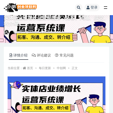
登录
全部
实体店业绩增长运营系统课，拓客、沟通、成交、
转介绍!
中创网
4 年前
9.9
详情介绍
评论建议
常见问题
当前位置：
首页
每日更新
中创网
正文