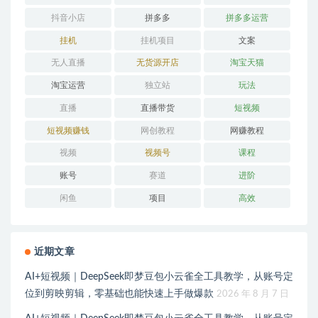
抖音小店
拼多多
拼多多运营
挂机
挂机项目
文案
无人直播
无货源开店
淘宝天猫
淘宝运营
独立站
玩法
直播
直播带货
短视频
短视频赚钱
网创教程
网赚教程
视频
视频号
课程
账号
赛道
进阶
闲鱼
项目
高效
近期文章
AI+短视频｜DeepSeek即梦豆包小云雀全工具教学，从账号定
位到剪映剪辑，零基础也能快速上手做爆款
2026 年 8 月 7 日