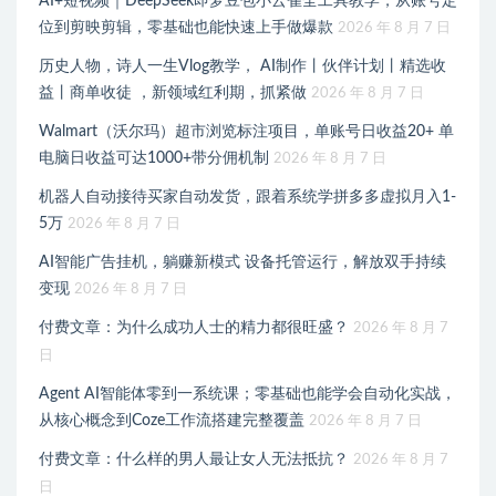
AI+短视频｜DeepSeek即梦豆包小云雀全工具教学，从账号定
位到剪映剪辑，零基础也能快速上手做爆款
2026 年 8 月 7 日
历史人物，诗人一生Vlog教学， AI制作丨伙伴计划丨精选收
益丨商单收徒 ，新领域红利期，抓紧做
2026 年 8 月 7 日
Walmart（沃尔玛）超市浏览标注项目，单账号日收益20+ 单
电脑日收益可达1000+带分佣机制
2026 年 8 月 7 日
机器人自动接待买家自动发货，跟着系统学拼多多虚拟月入1-
5万
2026 年 8 月 7 日
AI智能广告挂机，躺赚新模式 设备托管运行，解放双手持续
变现
2026 年 8 月 7 日
付费文章：为什么成功人士的精力都很旺盛？
2026 年 8 月 7
日
Agent AI智能体零到一系统课；零基础也能学会自动化实战，
从核心概念到Coze工作流搭建完整覆盖
2026 年 8 月 7 日
付费文章：什么样的男人最让女人无法抵抗？
2026 年 8 月 7
日