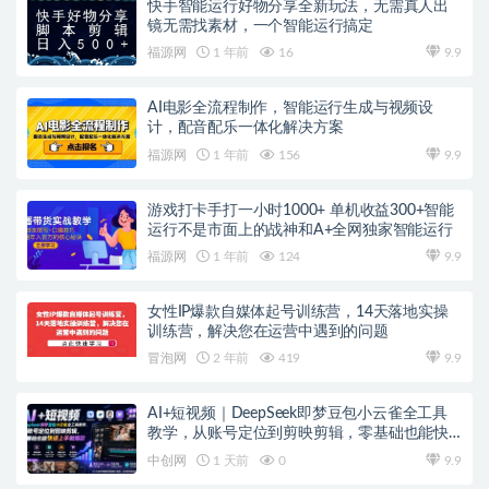
快手智能运行好物分享全新玩法，无需真人出
镜无需找素材，一个智能运行搞定
福源网
1 年前
16
9.9
AI电影全流程制作，智能运行生成与视频设
计，配音配乐一体化解决方案
福源网
1 年前
156
9.9
游戏打卡手打一小时1000+ 单机收益300+智能
运行不是市面上的战神和A+全网独家智能运行
福源网
1 年前
124
9.9
女性IP爆款自媒体起号训练营，14天落地实操
训练营，解决您在运营中遇到的问题
冒泡网
2 年前
419
9.9
AI+短视频｜DeepSeek即梦豆包小云雀全工具
教学，从账号定位到剪映剪辑，零基础也能快
速上手做爆款
中创网
1 天前
0
9.9