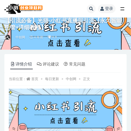
登录
全部
【引流必备】光猫-小红书直播间引流【永久智能
托管+详细教程】
中创网
4 年前
9.9
详情介绍
评论建议
常见问题
当前位置：
首页
每日更新
中创网
正文