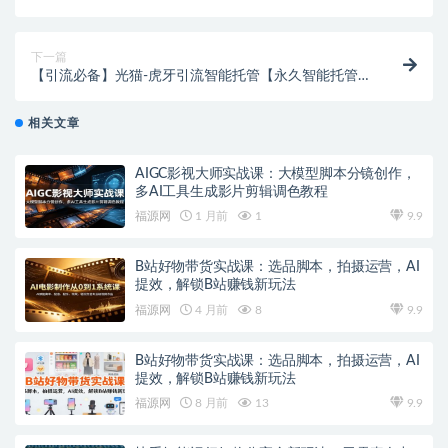
教程】
下一篇
【引流必备】光猫-虎牙引流智能托管【永久智能托管
+详细教程】
相关文章
AIGC影视大师实战课：大模型脚本分镜创作，
多AI工具生成影片剪辑调色教程
福源网
1 月前
1
9.9
B站好物带货实战课：选品脚本，拍摄运营，AI
提效，解锁B站赚钱新玩法
福源网
4 月前
8
9.9
B站好物带货实战课：选品脚本，拍摄运营，AI
提效，解锁B站赚钱新玩法
福源网
8 月前
13
9.9