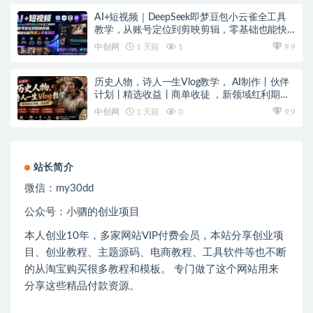
AI+短视频｜DeepSeek即梦豆包小云雀全工具
教学，从账号定位到剪映剪辑，零基础也能快
速上手做爆款
中创网
1 天前
1
9.9
历史人物，诗人一生Vlog教学， AI制作丨伙伴
计划丨精选收益丨商单收徒 ，新领域红利期，
抓紧做
中创网
1 天前
0
9.9
站长简介
微信：
my30dd
公众号：小驷的创业项目
本人创业
10
年，多家网站
VIP
付费会员，本站分享创业项
目、创业教程、主题源码、电商教程、工具软件等也不断
的从淘宝购买很多教程和模板。 专门做了这个网站用来
分享这些精品付款资源。