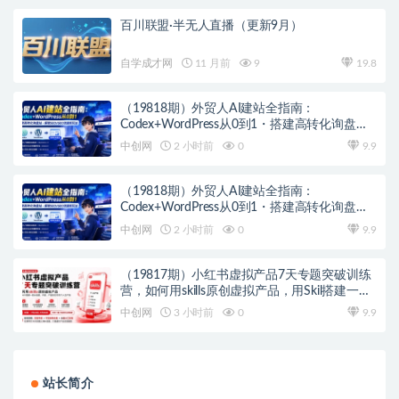
百川联盟·半无人直播（更新9月）
自学成才网
11 月前
9
19.8
（19818期）外贸人AI建站全指南：
Codex+WordPress从0到1・搭建高转化询盘
站・解锁SEO/GEO流量新玩法-更新
中创网
2 小时前
0
9.9
（19818期）外贸人AI建站全指南：
Codex+WordPress从0到1・搭建高转化询盘
站・解锁SEO/GEO流量新玩法-更新
中创网
2 小时前
0
9.9
（19817期）小红书虚拟产品7天专题突破训练
营，如何用skills原创虚拟产品，用Skil搭建一套
从选题、内容、产品到交付的个人生产线
中创网
3 小时前
0
9.9
站长简介