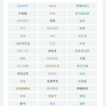
ChatGPT
tiktok
[网赚项目]
中视频
也能
亚马逊运营
创业资讯
剪辑
副业
千川
国外项目
外贸
实战
小红
小红书
小红书引流
引流
抖音
抖音小店
拼多多
拼多多运营
挂机
挂机项目
文案
无人直播
无货源开店
淘宝天猫
淘宝运营
独立站
玩法
直播
直播带货
短视频
短视频赚钱
网创教程
网赚教程
视频
视频号
课程
账号
赛道
进阶