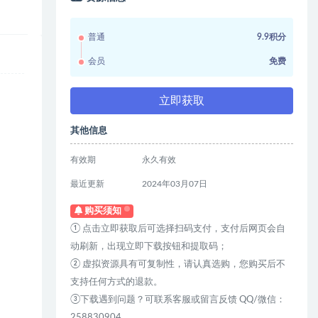
普通
9.9积分
会员
免费
立即获取
其他信息
有效期
永久有效
最近更新
2024年03月07日
购买须知
① 点击立即获取后可选择扫码支付，支付后网页会自
动刷新，出现立即下载按钮和提取码；
② 虚拟资源具有可复制性，请认真选购，您购买后不
支持任何方式的退款。
③下载遇到问题？可联系客服或留言反馈 QQ/微信：
258830904