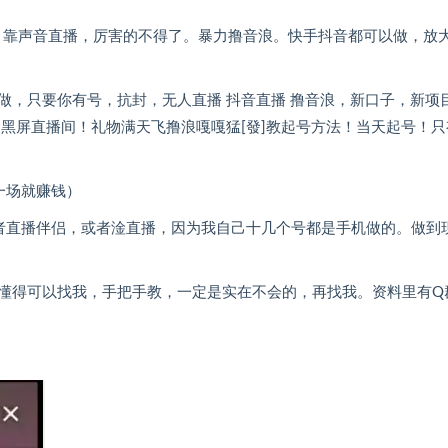
间，靠声音直播，厉害的不得了。暴力撸音浪。快手抖音都可以做，放
做，只要你有号，抗封，无人直播 抖音直播 撸音浪，新口子，新项
+黑屏直播间！礼物满天飞撸浪嘎嘎猛[發]教起号方法！当天起号！只
一场就赚钱）
或者直播伴侣，或者淦直播，因为我自己十几个号都是手机做的。做到
懂得可以找我，手把手教，一定是实在不会的，再找我。资料里有Q