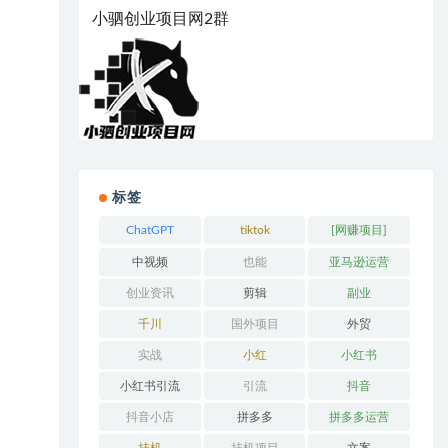
小驷创业项目网2群
标签
ChatGPT
tiktok
[网赚项目]
中视频
也能
亚马逊运营
创业资讯
剪辑
副业
千川
国外项目
外贸
实战
小红
小红书
小红书引流
引流
抖音
抖音小店
拼多多
拼多多运营