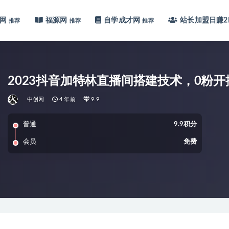
网
福源网
自学成才网
站长加盟
日赚2
推荐
推荐
推荐
2023抖音加特林直播间搭建技术，0粉开
中创网
4 年前
9.9
普通
9.9积分
会员
免费