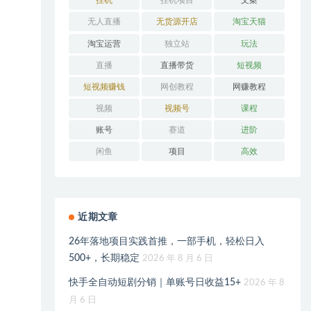
挂机
挂机项目
文案
无人直播
无货源开店
淘宝天猫
淘宝运营
独立站
玩法
直播
直播带货
短视频
短视频赚钱
网创教程
网赚教程
视频
视频号
课程
账号
赛道
进阶
闲鱼
项目
高效
近期文章
26年落地项目实践首推，一部手机，轻松日入
500+，长期稳定
2026 年 8 月 6 日
快手全自动短剧分销｜单账号日收益15+
2026 年 8
月 6 日