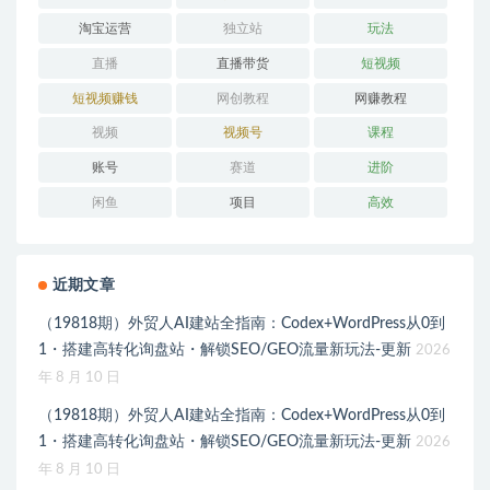
淘宝运营
独立站
玩法
直播
直播带货
短视频
短视频赚钱
网创教程
网赚教程
视频
视频号
课程
账号
赛道
进阶
闲鱼
项目
高效
近期文章
（19818期）外贸人AI建站全指南：Codex+WordPress从0到
1・搭建高转化询盘站・解锁SEO/GEO流量新玩法-更新
2026
年 8 月 10 日
（19818期）外贸人AI建站全指南：Codex+WordPress从0到
1・搭建高转化询盘站・解锁SEO/GEO流量新玩法-更新
2026
年 8 月 10 日