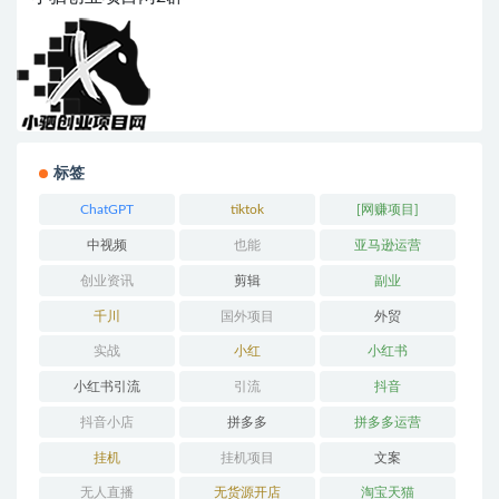
标签
ChatGPT
tiktok
[网赚项目]
中视频
也能
亚马逊运营
创业资讯
剪辑
副业
千川
国外项目
外贸
实战
小红
小红书
小红书引流
引流
抖音
抖音小店
拼多多
拼多多运营
挂机
挂机项目
文案
无人直播
无货源开店
淘宝天猫