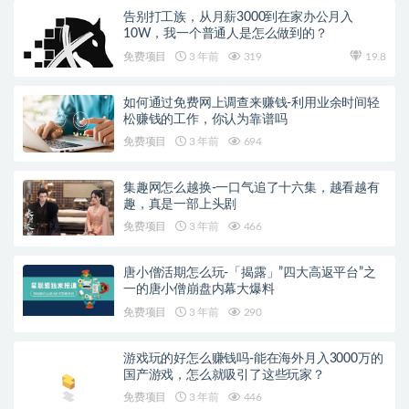
告别打工族，从月薪3000到在家办公月入
10W，我一个普通人是怎么做到的？
免费项目
3 年前
319
19.8
如何通过免费网上调查来赚钱-利用业余时间轻
松赚钱的工作，你认为靠谱吗
免费项目
3 年前
694
集趣网怎么越换-一口气追了十六集，越看越有
趣，真是一部上头剧
免费项目
3 年前
466
唐小僧活期怎么玩-「揭露」”四大高返平台”之
一的唐小僧崩盘内幕大爆料
免费项目
3 年前
290
游戏玩的好怎么赚钱吗-能在海外月入3000万的
国产游戏，怎么就吸引了这些玩家？
免费项目
3 年前
446