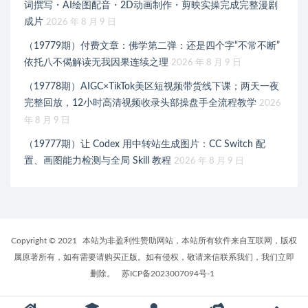
词撰写・AI绘图配音・2D动画制作・剪映实操完成完整漫剧
成片
2026 年 8 月 9 日
（19779期）付费文章：佛学第二弹：还是四个字“不常不断”
依托八不偈解读无我因果连续之理
2026 年 8 月 9 日
（19778期）AIGC×TikTok美区短视频带货线下课；两天一夜
完整回放，12小时高清视频收录头部操盘手全流程教学
2026
年 8 月 9 日
（19777期）让 Codex 用中转站生成图片：CC Switch 配
置、画图能力检测与全局 Skill 教程
2026 年 8 月 9 日
Copyright © 2021
本站为非盈利性赞助网站，本站所有软件来自互联网，版权
属原著所有，如有需要请购买正版。如有侵权，敬请来信联系我们，我们立即
删除。
苏ICP备2023007094号-1