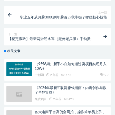
上一篇
毕业五年从月薪3000到年薪百万我掌握了哪些核心技能
下一篇
【稳定搬砖】最新网游逆水寒（魔兽老兵服）手动搬砖
批量起号每天稳定几百+
相关文章
（9556期）新手小白如何通过卖项目实现月入
10W+
中创网
2 年前
570
9.9
《2024年最新互联网赚钱指南：内容创作与数
字营销策略》
免费项目
2 年前
493
各大电商平台高佣金网拍，操作简单易上手，