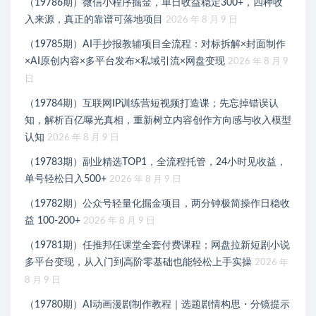
（19786期）微信小程序掘金，单日收益稳定300+，四种收
入来源，真正的靠谱可落地项目
2026 年 8 月 9 日
（19785期）AI手抄报教辅项目全流程：对标拆解×封面制作
×AI原创内容×多平台发布×私域引流×网盘变现
2026 年 8 月 9
日
（19784期）互联网IP训练营短视频打造课；先忘掉错误认
知，解析百亿曝光真相，重新树立内容创作方向感与收入模型
认知
2026 年 8 月 9 日
（19783期）副业精选TOP1，全流程托管，24小时见收益，
单号轻松日入500+
2026 年 8 月 9 日
（19782期）公众号轻量化掘金项目，两分钟极简操作日稳收
益 100-200+
2026 年 8 月 9 日
（19781期）任推邦任课堂全套付费课程；网盘拉新短剧小说
多平台变现，从入门到高阶零基础也能轻松上手实操
2026 年
8 月 9 日
（19780期）AI动画漫剧制作教程｜选题剧情构思・分镜提示