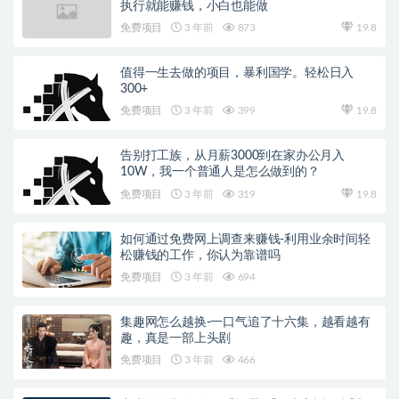
执行就能赚钱，小白也能做
免费项目
3 年前
873
19.8
值得一生去做的项目，暴利国学。轻松日入
300+
免费项目
3 年前
399
19.8
告别打工族，从月薪3000到在家办公月入
10W，我一个普通人是怎么做到的？
免费项目
3 年前
319
19.8
如何通过免费网上调查来赚钱-利用业余时间轻
松赚钱的工作，你认为靠谱吗
免费项目
3 年前
694
集趣网怎么越换-一口气追了十六集，越看越有
趣，真是一部上头剧
免费项目
3 年前
466