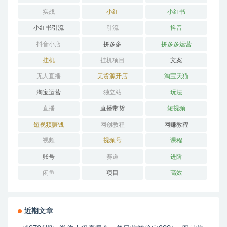
实战
小红
小红书
小红书引流
引流
抖音
抖音小店
拼多多
拼多多运营
挂机
挂机项目
文案
无人直播
无货源开店
淘宝天猫
淘宝运营
独立站
玩法
直播
直播带货
短视频
短视频赚钱
网创教程
网赚教程
视频
视频号
课程
账号
赛道
进阶
闲鱼
项目
高效
近期文章