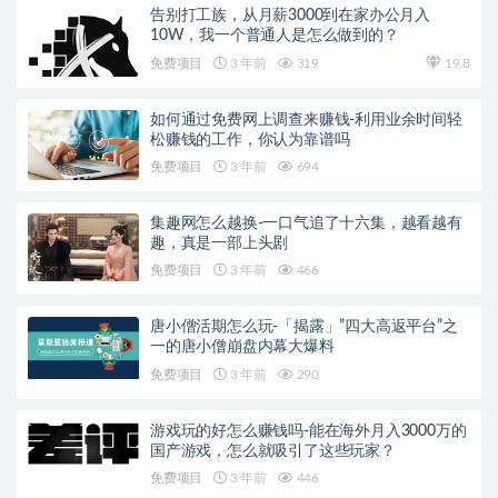
告别打工族，从月薪3000到在家办公月入
10W，我一个普通人是怎么做到的？
免费项目
3 年前
319
19.8
如何通过免费网上调查来赚钱-利用业余时间轻
松赚钱的工作，你认为靠谱吗
免费项目
3 年前
694
集趣网怎么越换-一口气追了十六集，越看越有
趣，真是一部上头剧
免费项目
3 年前
466
唐小僧活期怎么玩-「揭露」”四大高返平台”之
一的唐小僧崩盘内幕大爆料
免费项目
3 年前
290
游戏玩的好怎么赚钱吗-能在海外月入3000万的
国产游戏，怎么就吸引了这些玩家？
免费项目
3 年前
446