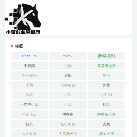
标签
ChatGPT
tiktok
[网赚项目]
中视频
也能
亚马逊运营
创业资讯
剪辑
副业
千川
国外项目
外贸
实战
小红
小红书
小红书引流
引流
抖音
抖音小店
拼多多
拼多多运营
挂机
挂机项目
文案
无人直播
无货源开店
淘宝天猫