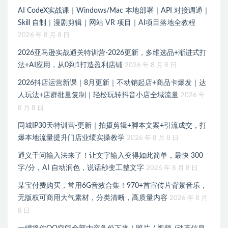
AI CodeX实战课｜Windows/Mac 本地部署｜API 对接调通｜
Skill 自制｜漫剧剪辑｜网站 VR 项目｜AI项目落地全教程
2026 年 8 月 8 日
2026亚马逊实战通关特训营-2026更新，多维选品+渐进式打
法+AI应用，从0到1打造盈利店铺
2026 年 8 月 8 日
2026抖店运营新课｜8月更新｜不动销起店+商品卡爆发｜达
人玩法+店群批量复制｜轻松玩转抖音小店全域流量
2026 年
8 月 8 日
同城IP30天特训营-更新｜拍摄剪辑+脚本文案+引流成交，打
爆本地流量提升门店业绩实操教学
2026 年 8 月 8 日
通义千问输入法来了！让文字输入变得如此简单，最快 300
字/分，AI 自动润色，说话秒变工整文字
2026 年 8 月 8 日
某宝付费购买，常用6G音效合集！970+首宣传片背景音乐，
无版权可商用大气素材，分类清晰，高质量内容
2026 年 8 月
8 日