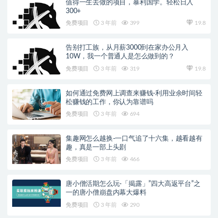
值得一生去做的项目，暴利国学。轻松日入
300+
免费项目
3 年前
399
19.8
告别打工族，从月薪3000到在家办公月入
10W，我一个普通人是怎么做到的？
免费项目
3 年前
319
19.8
如何通过免费网上调查来赚钱-利用业余时间轻
松赚钱的工作，你认为靠谱吗
免费项目
3 年前
694
集趣网怎么越换-一口气追了十六集，越看越有
趣，真是一部上头剧
免费项目
3 年前
466
唐小僧活期怎么玩-「揭露」”四大高返平台”之
一的唐小僧崩盘内幕大爆料
免费项目
3 年前
290