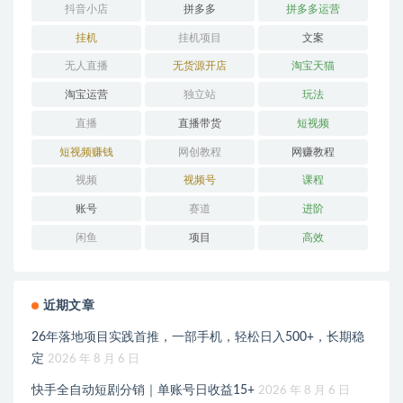
抖音小店
拼多多
拼多多运营
挂机
挂机项目
文案
无人直播
无货源开店
淘宝天猫
淘宝运营
独立站
玩法
直播
直播带货
短视频
短视频赚钱
网创教程
网赚教程
视频
视频号
课程
账号
赛道
进阶
闲鱼
项目
高效
近期文章
26年落地项目实践首推，一部手机，轻松日入500+，长期稳
定
2026 年 8 月 6 日
快手全自动短剧分销｜单账号日收益15+
2026 年 8 月 6 日