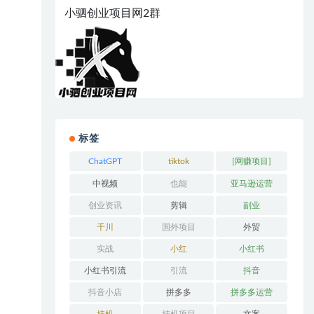
小驷创业项目网2群
标签
ChatGPT
tiktok
[网赚项目]
中视频
也能
亚马逊运营
创业资讯
剪辑
副业
千川
国外项目
外贸
实战
小红
小红书
小红书引流
引流
抖音
抖音小店
拼多多
拼多多运营