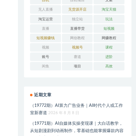
挂机
挂机项目
文案
无人直播
无货源开店
淘宝天猫
淘宝运营
独立站
玩法
直播
直播带货
短视频
短视频赚钱
网创教程
网赚教程
视频
视频号
课程
账号
赛道
进阶
闲鱼
项目
高效
近期文章
（19772期）AI算力广告业务｜AI时代个人或工作
室新赛道
2026 年 8 月 8 日
（19771期）AI自媒体实操变现课｜大白话教学，
从短剧漫剧到动画制作，零基础也能掌握爆款内容