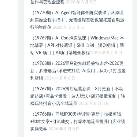
创作与变现全流程
2026 年 8 月 8 日
（19770期）AI Agent智能体全阶实战课；从原理
到实操全程手把手，无需编程基础也能搭建自动运
行的智能体
2026 年 8 月 8 日
（19769期）AI CodeX实战课｜Windows/Mac 本
地部署｜API 对接调通｜Skill 自制｜漫剧剪辑｜网
站 VR 项目｜AI项目落地全教程
2026 年 8 月 8 日
（19768期）2026亚马逊实战通关特训营-2026更
新，多维选品+渐进式打法+AI应用，从0到1打造盈
利店铺
2026 年 8 月 8 日
（19767期）2026抖店运营新课｜8月更新｜不动
销起店+商品卡爆发｜达人玩法+店群批量复制｜轻
松玩转抖音小店全域流量
2026 年 8 月 8 日
（19766期）同城IP30天特训营-更新｜拍摄剪辑
+脚本文案+引流成交，打爆本地流量提升门店业绩
实操教学
2026 年 8 月 8 日