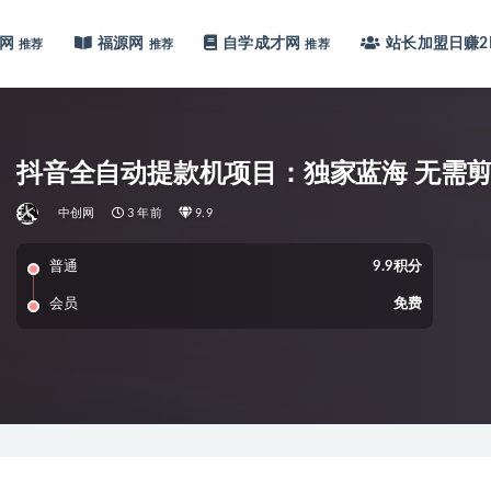
网
福源网
自学成才网
站长加盟
日赚2
推荐
推荐
推荐
抖音全自动提款机项目：独家蓝海 无需剪辑 
中创网
3 年前
9.9
普通
9.9积分
会员
免费