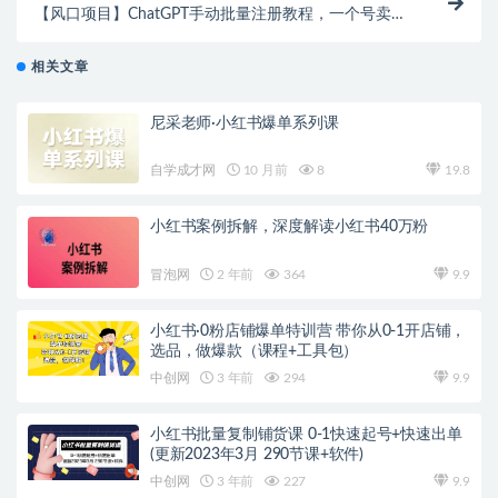
【风口项目】ChatGPT手动批量注册教程，一个号卖
10-20元 附变现的方式+渠道
相关文章
尼采老师·小红书爆单系列课
自学成才网
10 月前
8
19.8
小红书案例拆解，深度解读小红书40万粉
冒泡网
2 年前
364
9.9
小红书·0粉店铺爆单特训营 带你从0-1开店铺，
选品，做爆款（课程+工具包）
中创网
3 年前
294
9.9
小红书批量复制铺货课 0-1快速起号+快速出单
(更新2023年3月 290节课+软件)
中创网
3 年前
227
9.9