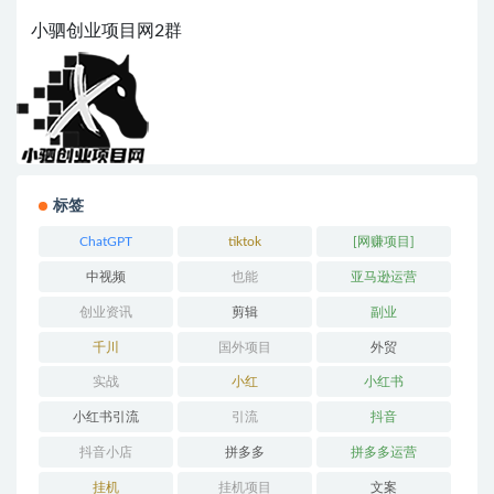
小驷创业项目网2群
标签
ChatGPT
tiktok
[网赚项目]
中视频
也能
亚马逊运营
创业资讯
剪辑
副业
千川
国外项目
外贸
实战
小红
小红书
小红书引流
引流
抖音
抖音小店
拼多多
拼多多运营
挂机
挂机项目
文案