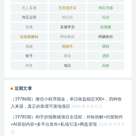
无人直播
无货源开店
淘宝天猫
淘宝运营
独立站
玩法
直播
直播带货
短视频
短视频赚钱
网创教程
网赚教程
视频
视频号
课程
账号
赛道
进阶
闲鱼
项目
高效
近期文章
（19786期）微信小程序掘金，单日收益稳定300+，四种收
入来源，真正的靠谱可落地项目
2026 年 8 月 9 日
（19785期）AI手抄报教辅项目全流程：对标拆解×封面制作
×AI原创内容×多平台发布×私域引流×网盘变现
2026 年 8 月 9
日