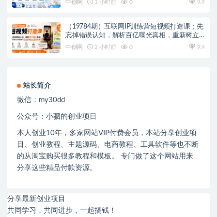
中创网
1 小时前
0
9.9
（19784期）互联网IP训练营短视频打造课；先
忘掉错误认知，解析百亿曝光真相，重新树立
内容创作方向感与收入模型认知
中创网
2 小时前
0
9.9
站长简介
微信：
my30dd
公众号：小驷的创业项目
本人创业
10
年，多家网站
VIP
付费会员，本站分享创业项
目、创业教程、主题源码、电商教程、工具软件等也不断
的从淘宝购买很多教程和模板。 专门做了这个网站用来
分享这些精品付款资源。
分享最新创业项目
共同学习，共同进步，一起搞钱！