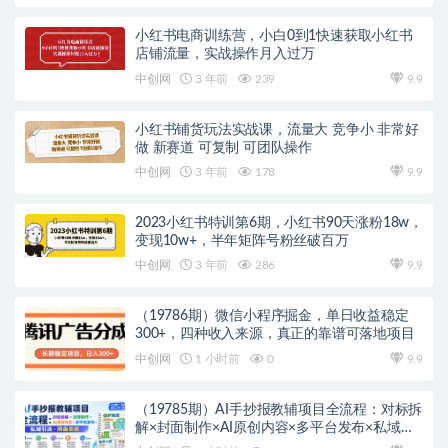
小红书电商训练营，小白0到1快速获取小红书
店铺流量，实战操作月入过万
中创网
3 年前
239
9.9
小红书铺货玩法实战课，流量大 竞争小 非常好
做 新赛道 可复制 可团队操作
中创网
3 年前
178
9.9
2023小红书特训第6期，小红书90天涨粉18w，
变现10w+，半年矩阵号粉丝破百万
中创网
3 年前
286
9.9
（19786期）微信小程序掘金，单日收益稳定
300+，四种收入来源，真正的靠谱可落地项目
中创网
1 小时前
0
9.9
（19785期）AI手抄报教辅项目全流程：对标拆
解×封面制作×AI原创内容×多平台发布×私域引
流×网盘变现