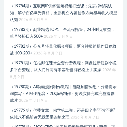
（19784期）互联网IP训练营短视频打造课；先忘掉错误认
知，解析百亿曝光真相，重新树立内容创作方向感与收入模型
认知
2026 年 8 月 9 日
（19783期）副业精选TOP1，全流程托管，24小时见收益，
单号轻松日入500+
2026 年 8 月 9 日
（19782期）公众号轻量化掘金项目，两分钟极简操作日稳收
益 100-200+
2026 年 8 月 9 日
（19781期）任推邦任课堂全套付费课程；网盘拉新短剧小说
多平台变现，从入门到高阶零基础也能轻松上手实操
2026 年
8 月 9 日
（19780期）AI动画漫剧制作教程｜选题剧情构思・分镜提示
词撰写・AI绘图配音・2D动画制作・剪映实操完成完整漫剧
成片
2026 年 8 月 9 日
（19779期）付费文章：佛学第二弹：还是四个字“不常不断”
依托八不偈解读无我因果连续之理
2026 年 8 月 9 日