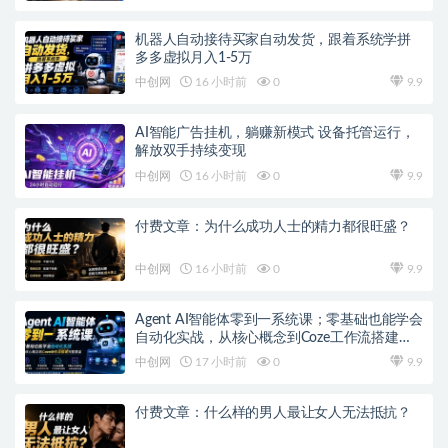
机器人自动接待买家自动发货，跟着系统学拼
多多虚拟月入1-5万
中创网
16 小时前
0
9.9
AI智能广告挂机，躺赚新模式 设备托管运行，
解放双手持续变现
中创网
16 小时前
0
9.9
付费文章：为什么成功人士的精力都很旺盛？
中创网
16 小时前
0
9.9
Agent AI智能体零到一系统课；零基础也能学会
自动化实战，从核心概念到Coze工作流搭建完
整覆盖
中创网
17 小时前
0
9.9
付费文章：什么样的男人最让女人无法抵抗？