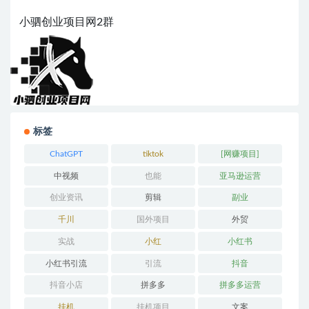
小驷创业项目网2群
标签
ChatGPT
tiktok
[网赚项目]
中视频
也能
亚马逊运营
创业资讯
剪辑
副业
千川
国外项目
外贸
实战
小红
小红书
小红书引流
引流
抖音
抖音小店
拼多多
拼多多运营
挂机
挂机项目
文案