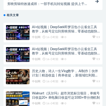
剪映剪辑特效速成班：一部手机玩转短视频 提供上千款
特效素材【无水印】
相关文章
AI+短视频｜DeepSeek即梦豆包小云雀全工具
教学，从账号定位到剪映剪辑，零基础也能快
速上手做爆款
中创网
16 小时前
0
9.9
AI+短视频｜DeepSeek即梦豆包小云雀全工具
教学，从账号定位到剪映剪辑，零基础也能快
速上手做爆款
中创网
16 小时前
0
9.9
历史人物，诗人一生Vlog教学， AI制作丨伙伴
计划丨精选收益丨商单收徒 ，新领域红利期，
抓紧做
中创网
16 小时前
0
9.9
Walmart（沃尔玛）超市浏览标注项目，单账号
日收益20+ 单电脑日收益可达1000+带分佣机制
中创网
16 小时前
0
9.9