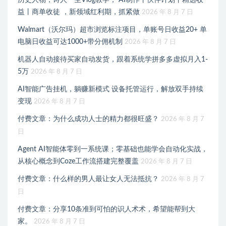
历史人物，诗人一生Vlog教学， AI制作丨伙伴计划丨精选收
益丨商单收徒 ，新领域红利期，抓紧做
2026 年 8 月 7 日
Walmart（沃尔玛）超市浏览标注项目，单账号日收益20+ 单
电脑日收益可达1000+带分佣机制
2026 年 8 月 7 日
机器人自动接待买家自动发货，跟着系统学拼多多虚拟月入1-
5万
2026 年 8 月 7 日
AI智能广告挂机，躺赚新模式 设备托管运行，解放双手持续
变现
2026 年 8 月 7 日
付费文章：为什么成功人士的精力都很旺盛？
2026 年 8 月 7
日
Agent AI智能体零到一系统课；零基础也能学会自动化实战，
从核心概念到Coze工作流搭建完整覆盖
2026 年 8 月 7 日
付费文章：什么样的男人最让女人无法抵抗？
2026 年 8 月 7
日
付费文章：分享10条准到可怕的识人术术，希望能帮到大
家。
2026 年 8 月 7 日