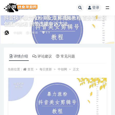
登录
全部
抖音快手暴力涨粉美女混剪视频教程 百分百过原
创图片教程 附带违规申诉方法
中创网
3 年前
9.9
详情介绍
评论建议
常见问题
当前位置：
首页
每日更新
中创网
正文