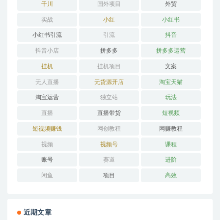
千川
国外项目
外贸
实战
小红
小红书
小红书引流
引流
抖音
抖音小店
拼多多
拼多多运营
挂机
挂机项目
文案
无人直播
无货源开店
淘宝天猫
淘宝运营
独立站
玩法
直播
直播带货
短视频
短视频赚钱
网创教程
网赚教程
视频
视频号
课程
账号
赛道
进阶
闲鱼
项目
高效
近期文章