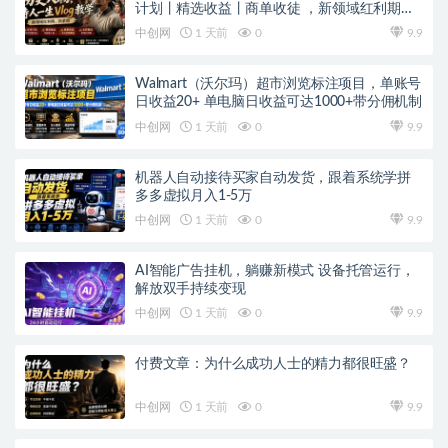
计划丨精选收益丨商单收徒 ，新领域红利期，
抓紧做
中创网
1 天前
0
9.9
Walmart（沃尔玛）超市浏览标注项目，单账号
日收益20+ 单电脑日收益可达1000+带分佣机制
中创网
1 天前
0
9.9
机器人自动接待买家自动发货，跟着系统学拼
多多虚拟月入1-5万
中创网
1 天前
0
9.9
AI智能广告挂机，躺赚新模式 设备托管运行，
解放双手持续变现
中创网
1 天前
0
9.9
付费文章：为什么成功人士的精力都很旺盛？
中创网
1 天前
0
9.9