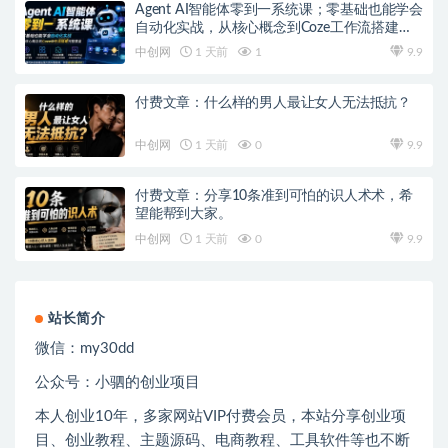
Agent AI智能体零到一系统课；零基础也能学会
自动化实战，从核心概念到Coze工作流搭建完
整覆盖
中创网
1 天前
1
9.9
付费文章：什么样的男人最让女人无法抵抗？
中创网
1 天前
0
9.9
付费文章：分享10条准到可怕的识人术术，希
望能帮到大家。
中创网
1 天前
0
9.9
站长简介
微信：
my30dd
公众号：小驷的创业项目
本人创业
10
年，多家网站
VIP
付费会员，本站分享创业项
目、创业教程、主题源码、电商教程、工具软件等也不断