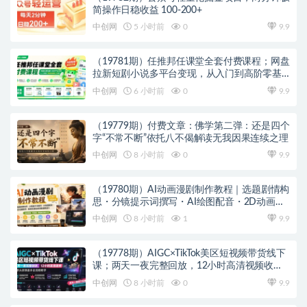
简操作日稳收益 100-200+
中创网
5 小时前
0
9.9
（19781期）任推邦任课堂全套付费课程；网盘
拉新短剧小说多平台变现，从入门到高阶零基
础也能轻松上手实操
中创网
6 小时前
0
9.9
（19779期）付费文章：佛学第二弹：还是四个
字“不常不断”依托八不偈解读无我因果连续之理
中创网
8 小时前
0
9.9
（19780期）AI动画漫剧制作教程｜选题剧情构
思・分镜提示词撰写・AI绘图配音・2D动画制
作・剪映实操完成完整漫剧成片
中创网
8 小时前
1
9.9
（19778期）AIGC×TikTok美区短视频带货线下
课；两天一夜完整回放，12小时高清视频收录
头部操盘手全流程教学
中创网
8 小时前
0
9.9