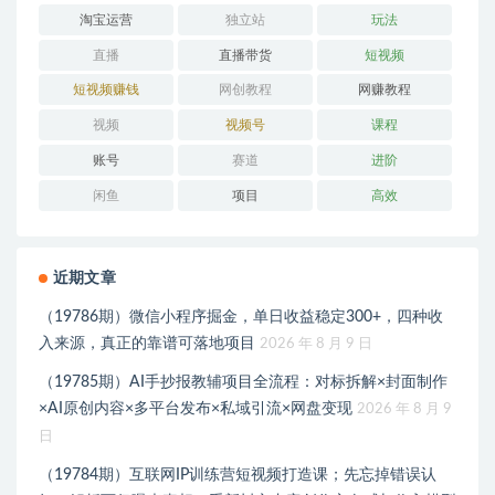
淘宝运营
独立站
玩法
直播
直播带货
短视频
短视频赚钱
网创教程
网赚教程
视频
视频号
课程
账号
赛道
进阶
闲鱼
项目
高效
近期文章
（19786期）微信小程序掘金，单日收益稳定300+，四种收
入来源，真正的靠谱可落地项目
2026 年 8 月 9 日
（19785期）AI手抄报教辅项目全流程：对标拆解×封面制作
×AI原创内容×多平台发布×私域引流×网盘变现
2026 年 8 月 9
日
（19784期）互联网IP训练营短视频打造课；先忘掉错误认