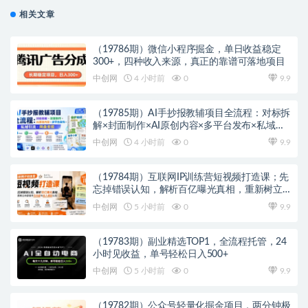
相关文章
（19786期）微信小程序掘金，单日收益稳定
300+，四种收入来源，真正的靠谱可落地项目
中创网
4 小时前
0
9.9
（19785期）AI手抄报教辅项目全流程：对标拆
解×封面制作×AI原创内容×多平台发布×私域引
流×网盘变现
中创网
4 小时前
0
9.9
（19784期）互联网IP训练营短视频打造课；先
忘掉错误认知，解析百亿曝光真相，重新树立
内容创作方向感与收入模型认知
中创网
5 小时前
0
9.9
（19783期）副业精选TOP1，全流程托管，24
小时见收益，单号轻松日入500+
中创网
5 小时前
0
9.9
（19782期）公众号轻量化掘金项目，两分钟极