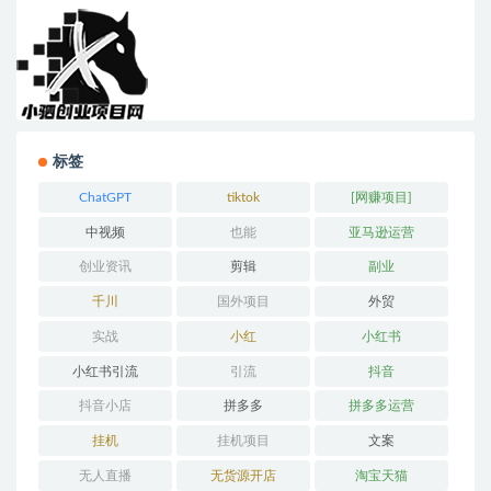
标签
ChatGPT
tiktok
[网赚项目]
中视频
也能
亚马逊运营
创业资讯
剪辑
副业
千川
国外项目
外贸
实战
小红
小红书
小红书引流
引流
抖音
抖音小店
拼多多
拼多多运营
挂机
挂机项目
文案
无人直播
无货源开店
淘宝天猫