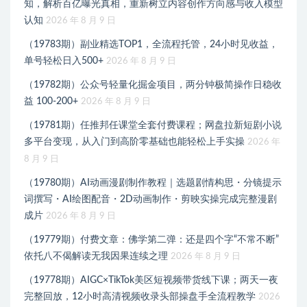
知，解析百亿曝光真相，重新树立内容创作方向感与收入模型
认知
2026 年 8 月 9 日
（19783期）副业精选TOP1，全流程托管，24小时见收益，
单号轻松日入500+
2026 年 8 月 9 日
（19782期）公众号轻量化掘金项目，两分钟极简操作日稳收
益 100-200+
2026 年 8 月 9 日
（19781期）任推邦任课堂全套付费课程；网盘拉新短剧小说
多平台变现，从入门到高阶零基础也能轻松上手实操
2026 年
8 月 9 日
（19780期）AI动画漫剧制作教程｜选题剧情构思・分镜提示
词撰写・AI绘图配音・2D动画制作・剪映实操完成完整漫剧
成片
2026 年 8 月 9 日
（19779期）付费文章：佛学第二弹：还是四个字“不常不断”
依托八不偈解读无我因果连续之理
2026 年 8 月 9 日
（19778期）AIGC×TikTok美区短视频带货线下课；两天一夜
完整回放，12小时高清视频收录头部操盘手全流程教学
2026