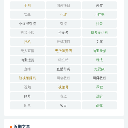
千川
国外项目
外贸
实战
小红
小红书
小红书引流
引流
抖音
抖音小店
拼多多
拼多多运营
挂机
挂机项目
文案
无人直播
无货源开店
淘宝天猫
淘宝运营
独立站
玩法
直播
直播带货
短视频
短视频赚钱
网创教程
网赚教程
视频
视频号
课程
账号
赛道
进阶
闲鱼
项目
高效
近期文章