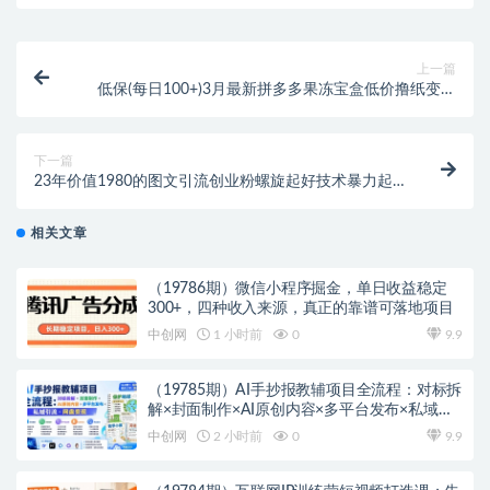
上一篇
低保(每日100+)3月最新拼多多果冻宝盒低价撸纸变现
+销售详细教程
下一篇
23年价值1980的图文引流创业粉螺旋起好技术暴力起
粉加爆微信
相关文章
（19786期）微信小程序掘金，单日收益稳定
300+，四种收入来源，真正的靠谱可落地项目
中创网
1 小时前
0
9.9
（19785期）AI手抄报教辅项目全流程：对标拆
解×封面制作×AI原创内容×多平台发布×私域引
流×网盘变现
中创网
2 小时前
0
9.9