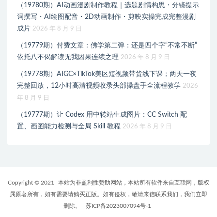
（19780期）AI动画漫剧制作教程｜选题剧情构思・分镜提示
词撰写・AI绘图配音・2D动画制作・剪映实操完成完整漫剧
成片
2026 年 8 月 9 日
（19779期）付费文章：佛学第二弹：还是四个字“不常不断”
依托八不偈解读无我因果连续之理
2026 年 8 月 9 日
（19778期）AIGC×TikTok美区短视频带货线下课；两天一夜
完整回放，12小时高清视频收录头部操盘手全流程教学
2026
年 8 月 9 日
（19777期）让 Codex 用中转站生成图片：CC Switch 配
置、画图能力检测与全局 Skill 教程
2026 年 8 月 9 日
Copyright © 2021
本站为非盈利性赞助网站，本站所有软件来自互联网，版权
属原著所有，如有需要请购买正版。如有侵权，敬请来信联系我们，我们立即
删除。
苏ICP备2023007094号-1