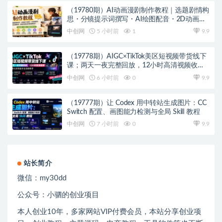
（19780期）AI动画漫剧制作教程｜选题剧情构
思・分镜提示词撰写・AI绘图配音・2D动画制
作・剪映实操完成完整漫剧成片
中创网
5 小时前
1
9.9
（19778期）AIGC×TikTok美区短视频带货线下
课；两天一夜完整回放，12小时高清视频收录
头部操盘手全流程教学
中创网
6 小时前
0
9.9
（19777期）让 Codex 用中转站生成图片：CC
Switch 配置、画图能力检测与全局 Skill 教程
中创网
7 小时前
0
9.9
站长简介
微信：
my30dd
公众号：小驷的创业项目
本人创业
10
年，多家网站
VIP
付费会员，本站分享创业项