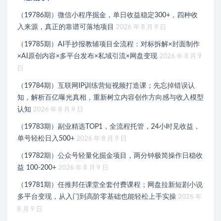
（19786期）微信小程序掘金，单日收益稳定300+，四种收
入来源，真正的靠谱可落地项目
2026 年 8 月 9 日
（19785期）AI手抄报教辅项目全流程：对标拆解×封面制作
×AI原创内容×多平台发布×私域引流×网盘变现
2026 年 8 月 9
日
（19784期）互联网IP训练营短视频打造课；先忘掉错误认
知，解析百亿曝光真相，重新树立内容创作方向感与收入模型
认知
2026 年 8 月 9 日
（19783期）副业精选TOP1，全流程托管，24小时见收益，
单号轻松日入500+
2026 年 8 月 9 日
（19782期）公众号轻量化掘金项目，两分钟极简操作日稳收
益 100-200+
2026 年 8 月 9 日
（19781期）任推邦任课堂全套付费课程；网盘拉新短剧小说
多平台变现，从入门到高阶零基础也能轻松上手实操
2026 年
8 月 9 日