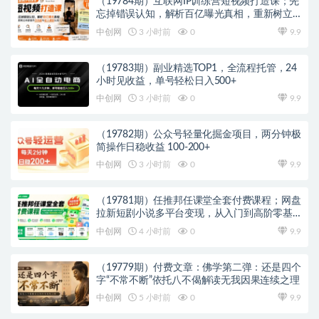
（19784期）互联网IP训练营短视频打造课；先
忘掉错误认知，解析百亿曝光真相，重新树立
内容创作方向感与收入模型认知
中创网
3 小时前
0
9.9
（19783期）副业精选TOP1，全流程托管，24
小时见收益，单号轻松日入500+
中创网
3 小时前
0
9.9
（19782期）公众号轻量化掘金项目，两分钟极
简操作日稳收益 100-200+
中创网
3 小时前
0
9.9
（19781期）任推邦任课堂全套付费课程；网盘
拉新短剧小说多平台变现，从入门到高阶零基
础也能轻松上手实操
中创网
4 小时前
0
9.9
（19779期）付费文章：佛学第二弹：还是四个
字“不常不断”依托八不偈解读无我因果连续之理
中创网
5 小时前
0
9.9