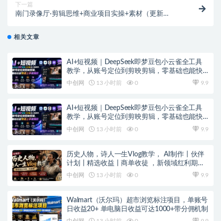
下一篇
南门录像厅·剪辑思维+商业项目实操+素材（更新
2023），带大家在时间线上剪出不同的类型的片子
相关文章
AI+短视频｜DeepSeek即梦豆包小云雀全工具
教学，从账号定位到剪映剪辑，零基础也能快
速上手做爆款
中创网
13 小时前
0
9.9
AI+短视频｜DeepSeek即梦豆包小云雀全工具
教学，从账号定位到剪映剪辑，零基础也能快
速上手做爆款
中创网
13 小时前
0
9.9
历史人物，诗人一生Vlog教学， AI制作丨伙伴
计划丨精选收益丨商单收徒 ，新领域红利期，
抓紧做
中创网
13 小时前
0
9.9
Walmart（沃尔玛）超市浏览标注项目，单账号
日收益20+ 单电脑日收益可达1000+带分佣机制