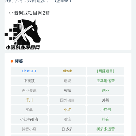
共同学习，共同进步，一起搞钱！
小驷创业项目网2群
标签
ChatGPT
tiktok
[网赚项目]
中视频
也能
亚马逊运营
创业资讯
剪辑
副业
千川
国外项目
外贸
实战
小红
小红书
小红书引流
引流
抖音
抖音小店
拼多多
拼多多运营