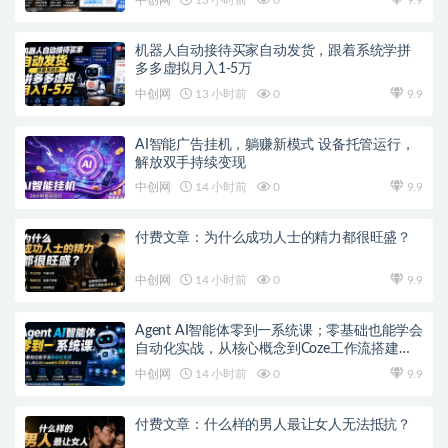
中创网
13 小时前
0
9.9
机器人自动接待买家自动发货，跟着系统学拼
多多虚拟月入1-5万
中创网
13 小时前
0
9.9
AI智能广告挂机，躺赚新模式 设备托管运行，
解放双手持续变现
中创网
14 小时前
0
9.9
付费文章：为什么成功人士的精力都很旺盛？
中创网
14 小时前
0
9.9
Agent AI智能体零到一系统课；零基础也能学会
自动化实战，从核心概念到Coze工作流搭建完
整覆盖
中创网
14 小时前
0
9.9
付费文章：什么样的男人最让女人无法抵抗？