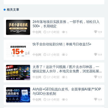
低保【智能托管+教程】
相关文章
26年落地项目实践首推，一部手机，轻松日入
500+，长期稳定
中创网
17 小时前
1
9.9
快手全自动短剧分销｜单账号日收益15+
中创网
17 小时前
2
9.9
太香了！这款千问视频 / 图片去水印神器，一
键搞定烦人水印，本地完全免费，浏览器拓展
插件
中创网
17 小时前
1
9.9
AI内容+GEO实战白皮书。全面掌握AI量产SOP
与GEO分发机制
中创网
19 小时前
0
9.9