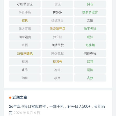
小红书引流
引流
抖音
抖音小店
拼多多
拼多多运营
挂机
挂机项目
文案
无人直播
无货源开店
淘宝天猫
淘宝运营
独立站
玩法
直播
直播带货
短视频
短视频赚钱
网创教程
网赚教程
视频
视频号
课程
账号
赛道
进阶
闲鱼
项目
高效
近期文章
26年落地项目实践首推，一部手机，轻松日入500+，长期稳
定
2026 年 8 月 6 日