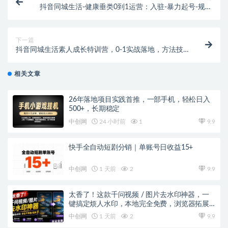
抖音同城生活-健康垂类0到1运营：入驻-暴力起号-规则
篇-消费直播篇！
下一篇
抖音同城生活素人成长特训营，0-1实战落地，方法技
巧|实战应用|案例解析
相关文章
26年落地项目实践首推，一部手机，轻松日入
500+，长期稳定
中创网
24 小时前
1
9.9
快手全自动短剧分销｜单账号日收益15+
中创网
1 天前
2
9.9
太香了！这款千问视频 / 图片去水印神器，一
键搞定烦人水印，本地完全免费，浏览器拓展
插件
中创网
1 天前
2
9.9