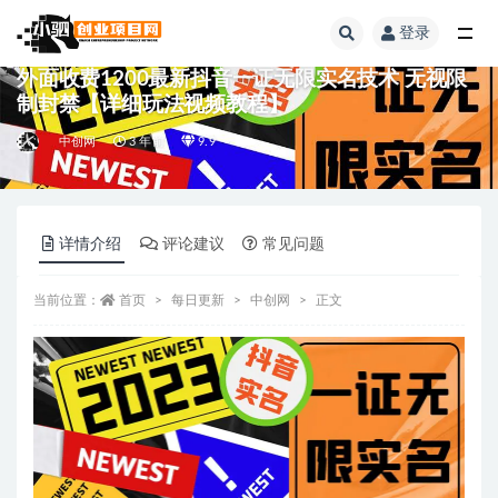
登录
全部
外面收费1200最新抖音一证无限实名技术 无视限
制封禁【详细玩法视频教程】
中创网
3 年前
9.9
详情介绍
评论建议
常见问题
当前位置：
首页
每日更新
中创网
正文