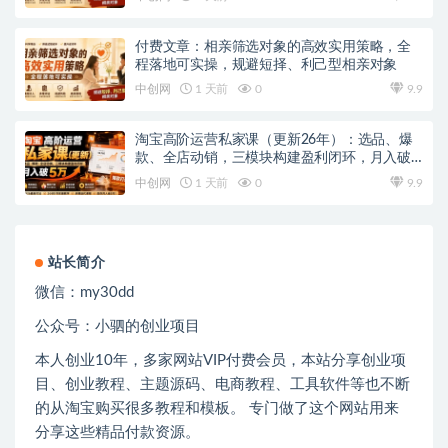
付费文章：相亲筛选对象的高效实用策略，全
程落地可实操，规避短择、利己型相亲对象
中创网
1 天前
0
9.9
淘宝高阶运营私家课（更新26年）：选品、爆
款、全店动销，三模块构建盈利闭环，月入破5
万
中创网
1 天前
0
9.9
站长简介
微信：
my30dd
公众号：小驷的创业项目
本人创业
10
年，多家网站
VIP
付费会员，本站分享创业项
目、创业教程、主题源码、电商教程、工具软件等也不断
的从淘宝购买很多教程和模板。 专门做了这个网站用来
分享这些精品付款资源。