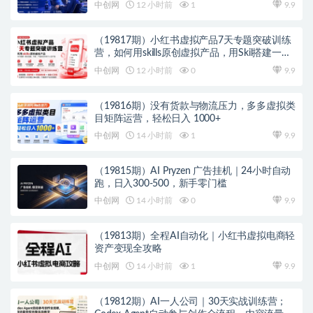
站・解锁SEO/GEO流量新玩法-更新
中创网
12 小时前
1
9.9
（19817期）小红书虚拟产品7天专题突破训练
营，如何用skills原创虚拟产品，用Skil搭建一套
从选题、内容、产品到交付的个人生产线
中创网
12 小时前
0
9.9
（19816期）没有货款与物流压力，多多虚拟类
目矩阵运营，轻松日入 1000+
中创网
14 小时前
1
9.9
（19815期）AI Pryzen 广告挂机｜24小时自动
跑，日入300-500，新手零门槛
中创网
14 小时前
0
9.9
（19813期）全程AI自动化｜小红书虚拟电商轻
资产变现全攻略
中创网
14 小时前
1
9.9
（19812期）AI一人公司｜30天实战训练营；