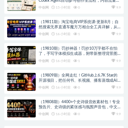
Codex Agent自动参与创作全流程，内容流量变
现完整实战教学
中创网
15 小时前
0
9.9
（19811期）淘宝电商VIP系统课-更新8月；自
然搜索无界直通车魔方万相台全工具详解，从
选词出价到人群逻辑逐一拆解
中创网
16 小时前
1
9.9
（19810期）罚抄神器！罚抄10万字都不在怕
了，手写字体模拟生成器，附带新整理背景图
和字体，纯本地离线运行
中创网
16 小时前
1
9.9
（19809期）全网走红！GitHub上6.7K Star的
开源项目，把任何书、长视频、播客蒸馏成AI
工具，值得收藏 cangjie-skill
中创网
16 小时前
0
9.9
（19808期）4400+个史诗级音效素材包！专业
预告片、史诗级的紧张感与氛围声音包，中文
分类，超级精选包
中创网
16 小时前
0
9.9