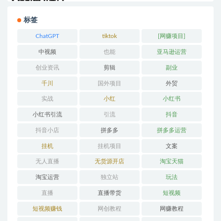
标签
ChatGPT
tiktok
[网赚项目]
中视频
也能
亚马逊运营
创业资讯
剪辑
副业
千川
国外项目
外贸
实战
小红
小红书
小红书引流
引流
抖音
抖音小店
拼多多
拼多多运营
挂机
挂机项目
文案
无人直播
无货源开店
淘宝天猫
淘宝运营
独立站
玩法
直播
直播带货
短视频
短视频赚钱
网创教程
网赚教程