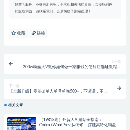
储空间服务，不拥有所有权，不承担相关法律责任，若侵犯到你
的版权利益，请联系我们，会尽快给予删除处理！
收藏
链接
上一篇
200w粉丝大V教你如何做一家赚钱的便利店选址教程，
抖音卖999（无水印）
下一篇
【全新升级】零基础单人单号单晚500+，不说话，不露
脸，4月最新超皮实快手无人直播
相关文章
（19818期）外贸人AI建站全指南：
Codex+WordPress从0到1・搭建高转化询盘