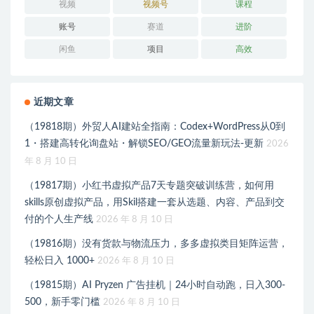
视频
视频号
课程
账号
赛道
进阶
闲鱼
项目
高效
近期文章
（19818期）外贸人AI建站全指南：Codex+WordPress从0到
1・搭建高转化询盘站・解锁SEO/GEO流量新玩法-更新
2026
年 8 月 10 日
（19817期）小红书虚拟产品7天专题突破训练营，如何用
skills原创虚拟产品，用Skil搭建一套从选题、内容、产品到交
付的个人生产线
2026 年 8 月 10 日
（19816期）没有货款与物流压力，多多虚拟类目矩阵运营，
轻松日入 1000+
2026 年 8 月 10 日
（19815期）AI Pryzen 广告挂机｜24小时自动跑，日入300-
500，新手零门槛
2026 年 8 月 10 日