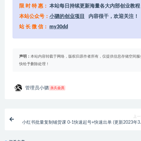
限 时 特 惠：
本站每日持续更新海量各大内部创业教程
本站公众号：
小驷的创业项目
内容很干，欢迎关注！
站 长 微 信：
my30dd
声明：
本站内容转载于网络，版权归原作者所有，仅提供信息存储空间服
快给予删除处理！
管理员小驷
永久会员
上一
小红书批量复制铺货课 0-1快速起号+快速出单 (更新2023年3
290节课+软