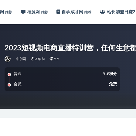
网
福源网
自学成才网
站长加盟
日赚2
推荐
推荐
推荐
2023短视频电商直播特训营，任何生意
中创网
3 年前
9.9
普通
9.9积分
会员
免费