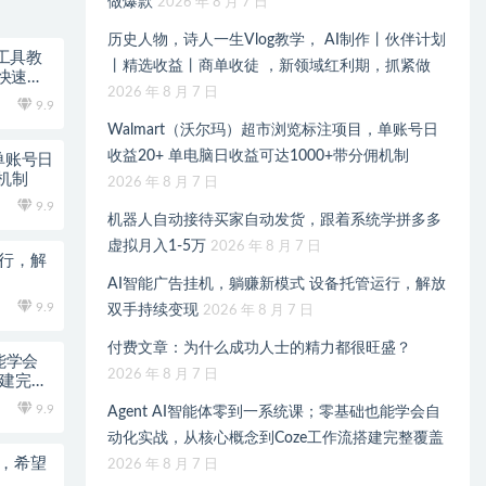
做爆款
2026 年 8 月 7 日
历史人物，诗人一生Vlog教学， AI制作丨伙伴计划
全工具教
丨精选收益丨商单收徒 ，新领域红利期，抓紧做
快速上
2026 年 8 月 7 日
9.9
Walmart（沃尔玛）超市浏览标注项目，单账号日
收益20+ 单电脑日收益可达1000+带分佣机制
单账号日
佣机制
2026 年 8 月 7 日
9.9
机器人自动接待买家自动发货，跟着系统学拼多多
虚拟月入1-5万
2026 年 8 月 7 日
运行，解
AI智能广告挂机，躺赚新模式 设备托管运行，解放
9.9
双手持续变现
2026 年 8 月 7 日
付费文章：为什么成功人士的精力都很旺盛？
能学会
2026 年 8 月 7 日
搭建完整
9.9
Agent AI智能体零到一系统课；零基础也能学会自
动化实战，从核心概念到Coze工作流搭建完整覆盖
术，希望
2026 年 8 月 7 日