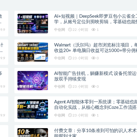
教
AI+短视频｜DeepSeek即梦豆包小云雀
上
学，从账号定位到剪映剪辑，零基础也能
手做爆款
9.9
中创网
22 小时前
1
计
Walmart（沃尔玛）超市浏览标注项目，
紧
收益20+ 单电脑日收益可达1000+带分
9.9
中创网
23 小时前
0
多
AI智能广告挂机，躺赚新模式 设备托管
放双手持续变现
9.9
中创网
23 小时前
0
Agent AI智能体零到一系统课；零基础也
自动化实战，从核心概念到Coze工作流
覆盖
9.9
中创网
23 小时前
1
付费文章：分享10条准到可怕的识人术
能帮到大家。