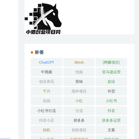
标签
ChatGPT
tiktok
[网赚项目]
中视频
也能
亚马逊运营
创业资讯
剪辑
副业
千川
国外项目
外贸
实战
小红
小红书
小红书引流
引流
抖音
抖音小店
拼多多
拼多多运营
挂机
挂机项目
文案