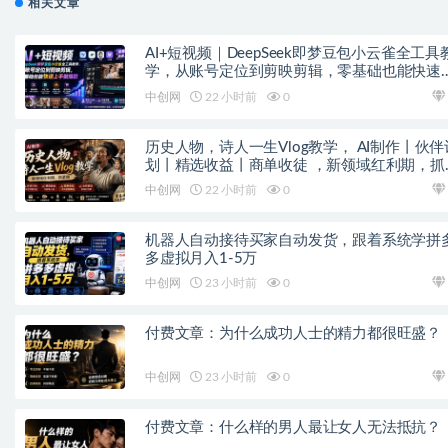
相关文章
AI+短视频｜DeepSeek即梦豆包小云雀全工具
学，从账号定位到剪映剪辑，零基础也能快速
手做爆款
中创网
22 小时前
0
历史人物，诗人一生Vlog教学， AI制作丨伙伴
划丨精选收益丨商单收徒 ，新领域红利期，抓
做
中创网
22 小时前
0
机器人自动接待买家自动发货，跟着系统学拼
多虚拟月入1-5万
中创网
23 小时前
0
付费文章：为什么成功人士的精力都很旺盛？
中创网
23 小时前
0
付费文章：什么样的男人最让女人无法抵抗？