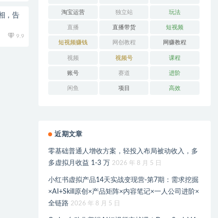
淘宝运营
独立站
玩法
相，告
直播
直播带货
短视频
9.9
短视频赚钱
网创教程
网赚教程
视频
视频号
课程
账号
赛道
进阶
闲鱼
项目
高效
近期文章
零基础普通人增收方案，轻投入布局被动收入，多
多虚拟月收益 1-3 万
2026 年 8 月 5 日
小红书虚拟产品14天实战变现营-第7期：需求挖掘
×AI+Skill原创×产品矩阵×内容笔记×一人公司进阶×
全链路
2026 年 8 月 5 日