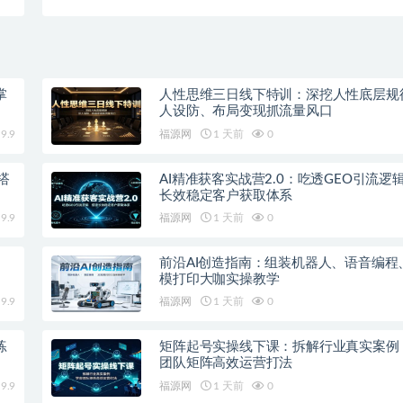
】
品效果更好
掌
人性思维三日线下特训：深挖人性底层规
人设防、布局变现抓流量风口
9.9
福源网
1 天前
0
搭
AI精准获客实战营2.0：吃透GEO引流逻
长效稳定客户获取体系
9.9
福源网
1 天前
0
前沿AI创造指南：组装机器人、语音编程
模打印大咖实操教学
9.9
福源网
1 天前
0
练
矩阵起号实操线下课：拆解行业真实案例
团队矩阵高效运营打法
9.9
福源网
1 天前
0