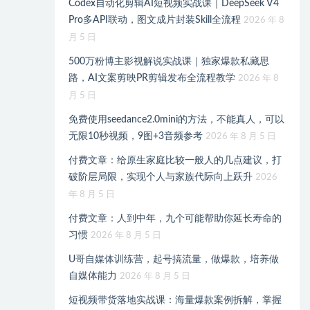
Codex自动化剪辑AI短视频实战课｜DeepSeek V4
Pro多API联动，图文成片封装Skill全流程
2026 年 8
月 5 日
500万粉博主影视解说实战课｜独家爆款私藏思
路，AI文案剪映PR剪辑发布全流程教学
2026 年 8
月 5 日
免费使用seedance2.0mini的方法，不能真人，可以
无限10秒视频，9图+3音频参考
2026 年 8 月 5 日
付费文章：给原生家庭比较一般人的几点建议，打
破阶层局限，实现个人与家族代际向上跃升
2026
年 8 月 5 日
付费文章：人到中年，九个可能帮助你延长寿命的
习惯
2026 年 8 月 5 日
U哥自媒体训练营，起号搞流量，做爆款，培养做
自媒体能力
2026 年 8 月 5 日
短视频带货落地实战课：海量爆款案例拆解，掌握