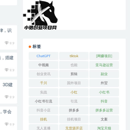
律，识
9.9
标签
ChatGPT
tiktok
[网赚项目]
辑，搭建
中视频
也能
亚马逊运营
9.9
创业资讯
剪辑
副业
千川
国外项目
外贸
、3D建
实战
小红
小红书
9.9
小红书引流
引流
抖音
抖音小店
拼多多
拼多多运营
，学会
挂机
挂机项目
文案
9.9
无人直播
无货源开店
淘宝天猫