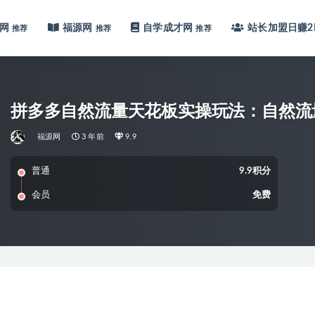
网
福源网
自学成才网
站长加盟
日赚2
推荐
推荐
推荐
拼多多自然流量天花板实操玩法：自然流
福源网
3 年前
9.9
普通
9.9积分
会员
免费