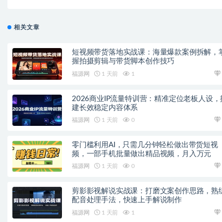
程
相关文章
短视频带货落地实战课：海量爆款案例拆解，
握拍摄剪辑与带货脚本创作技巧
福源网
1 天前
1
2026商业IP流量特训营：精准定位老板人设，
建长效稳定内容体系
福源网
1 天前
0
零门槛利用AI，只需几分钟轻松做出带货短视
频，一部手机批量做出精品视频，月入万元
福源网
1 天前
0
剪影影视解说实战课：打磨文案创作思路，熟
配音处理手法，快速上手解说制作
福源网
1 天前
1