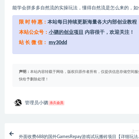
能学会拼多多自然流的实操玩法，懂得自然流是怎么来的，如
限 时 特 惠：
本站每日持续更新海量各大内部创业教程
本站公众号：
小驷的创业项目
内容很干，欢迎关注！
站 长 微 信：
my30dd
声明：
本站内容转载于网络，版权归原作者所有，仅提供信息存储空间服
快给予删除处理！
管理员小驷
永久会员
上一
外面收费688的国外GamesRepay游戏试玩搬砖项目【详细玩法