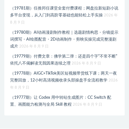
（19781期）任推邦任课堂全套付费课程；网盘拉新短剧小说
多平台变现，从入门到高阶零基础也能轻松上手实操
2026 年
8 月 9 日
（19780期）AI动画漫剧制作教程｜选题剧情构思・分镜提示
词撰写・AI绘图配音・2D动画制作・剪映实操完成完整漫剧
成片
2026 年 8 月 9 日
（19779期）付费文章：佛学第二弹：还是四个字“不常不断”
依托八不偈解读无我因果连续之理
2026 年 8 月 9 日
（19778期）AIGC×TikTok美区短视频带货线下课；两天一夜
完整回放，12小时高清视频收录头部操盘手全流程教学
2026
年 8 月 9 日
（19777期）让 Codex 用中转站生成图片：CC Switch 配
置、画图能力检测与全局 Skill 教程
2026 年 8 月 9 日