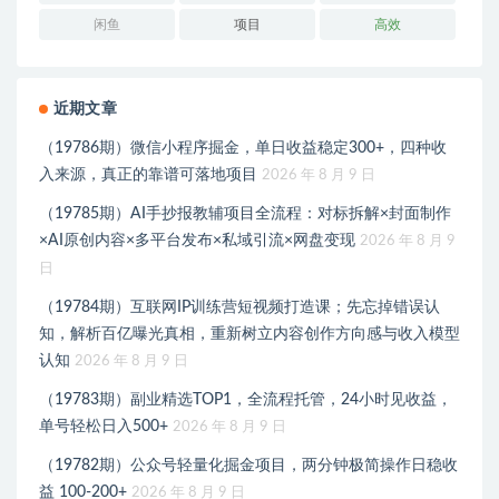
闲鱼
项目
高效
近期文章
（19786期）微信小程序掘金，单日收益稳定300+，四种收
入来源，真正的靠谱可落地项目
2026 年 8 月 9 日
（19785期）AI手抄报教辅项目全流程：对标拆解×封面制作
×AI原创内容×多平台发布×私域引流×网盘变现
2026 年 8 月 9
日
（19784期）互联网IP训练营短视频打造课；先忘掉错误认
知，解析百亿曝光真相，重新树立内容创作方向感与收入模型
认知
2026 年 8 月 9 日
（19783期）副业精选TOP1，全流程托管，24小时见收益，
单号轻松日入500+
2026 年 8 月 9 日
（19782期）公众号轻量化掘金项目，两分钟极简操作日稳收
益 100-200+
2026 年 8 月 9 日