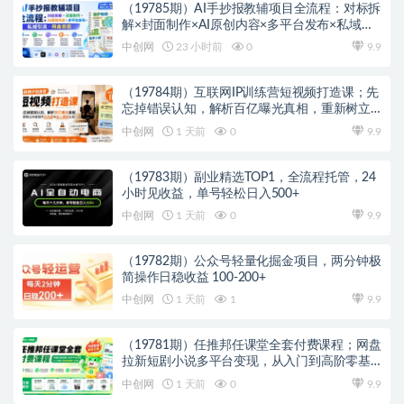
（19785期）AI手抄报教辅项目全流程：对标拆
解×封面制作×AI原创内容×多平台发布×私域引
流×网盘变现
中创网
23 小时前
0
9.9
（19784期）互联网IP训练营短视频打造课；先
忘掉错误认知，解析百亿曝光真相，重新树立
内容创作方向感与收入模型认知
中创网
1 天前
0
9.9
（19783期）副业精选TOP1，全流程托管，24
小时见收益，单号轻松日入500+
中创网
1 天前
0
9.9
（19782期）公众号轻量化掘金项目，两分钟极
简操作日稳收益 100-200+
中创网
1 天前
1
9.9
（19781期）任推邦任课堂全套付费课程；网盘
拉新短剧小说多平台变现，从入门到高阶零基
础也能轻松上手实操
中创网
1 天前
0
9.9