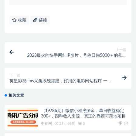
收藏
链接
上一篇
2023爆火的快手网红IP切片，号称日佣5000＋的蓝海
项目，二驴的独家授权
下一篇
英皇影视cms采集系统搭建，好用的电影网站程序 一键
安装【源码+教程】
相关文章
（19786期）微信小程序掘金，单日收益稳定
300+，四种收入来源，真正的靠谱可落地项目
中创网
23 小时前
0
9.9