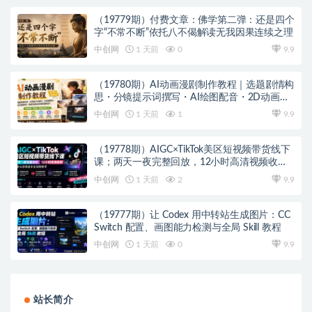
（19779期）付费文章：佛学第二弹：还是四个
字“不常不断”依托八不偈解读无我因果连续之理
中创网
1 天前
0
9.9
（19780期）AI动画漫剧制作教程｜选题剧情构
思・分镜提示词撰写・AI绘图配音・2D动画制
作・剪映实操完成完整漫剧成片
中创网
1 天前
1
9.9
（19778期）AIGC×TikTok美区短视频带货线下
课；两天一夜完整回放，12小时高清视频收录
头部操盘手全流程教学
中创网
1 天前
2
9.9
（19777期）让 Codex 用中转站生成图片：CC
Switch 配置、画图能力检测与全局 Skill 教程
中创网
1 天前
0
9.9
站长简介