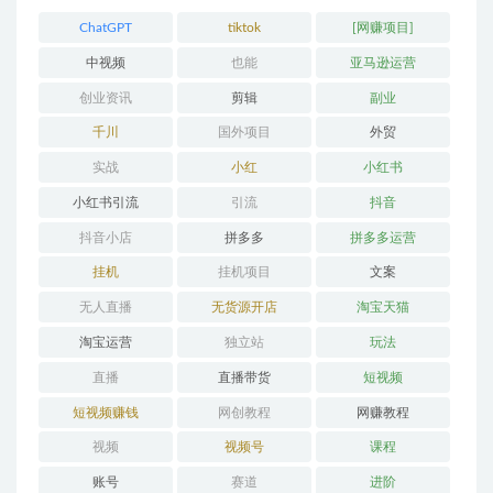
ChatGPT
tiktok
[网赚项目]
中视频
也能
亚马逊运营
创业资讯
剪辑
副业
千川
国外项目
外贸
实战
小红
小红书
小红书引流
引流
抖音
抖音小店
拼多多
拼多多运营
挂机
挂机项目
文案
无人直播
无货源开店
淘宝天猫
淘宝运营
独立站
玩法
直播
直播带货
短视频
短视频赚钱
网创教程
网赚教程
视频
视频号
课程
账号
赛道
进阶