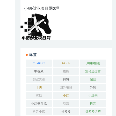
小驷创业项目网2群
标签
ChatGPT
tiktok
[网赚项目]
中视频
也能
亚马逊运营
创业资讯
剪辑
副业
千川
国外项目
外贸
实战
小红
小红书
小红书引流
引流
抖音
抖音小店
拼多多
拼多多运营