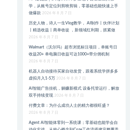
学，从账号定位到剪映剪辑，零基础也能快速上手
做爆款
2026 年 8 月 7 日
历史人物，诗人一生Vlog教学， AI制作丨伙伴计划
丨精选收益丨商单收徒 ，新领域红利期，抓紧做
2026 年 8 月 7 日
Walmart（沃尔玛）超市浏览标注项目，单账号日
收益20+ 单电脑日收益可达1000+带分佣机制
2026 年 8 月 7 日
机器人自动接待买家自动发货，跟着系统学拼多多
虚拟月入1-5万
2026 年 8 月 7 日
AI智能广告挂机，躺赚新模式 设备托管运行，解放
双手持续变现
2026 年 8 月 7 日
付费文章：为什么成功人士的精力都很旺盛？
2026 年 8 月 7 日
Agent AI智能体零到一系统课；零基础也能学会自
动化实战，从核心概念到Coze工作流搭建完整覆盖