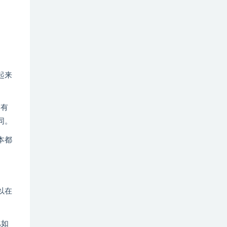
起来
定有
同。
本都
以在
比如