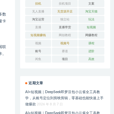
挂机
挂机项目
文案
无人直播
无货源开店
淘宝天猫
多数
淘宝运营
独立站
玩法
量卡
直播
直播带货
短视频
短视频赚钱
网创教程
网赚教程
视频
视频号
课程
国联
账号
赛道
进阶
卡。
闲鱼
项目
高效
近期文章
AI+短视频｜DeepSeek即梦豆包小云雀全工具教
学，从账号定位到剪映剪辑，零基础也能快速上手
做爆款
2026 年 8 月 7 日
AI+短视频｜DeepSeek即梦豆包小云雀全工具教