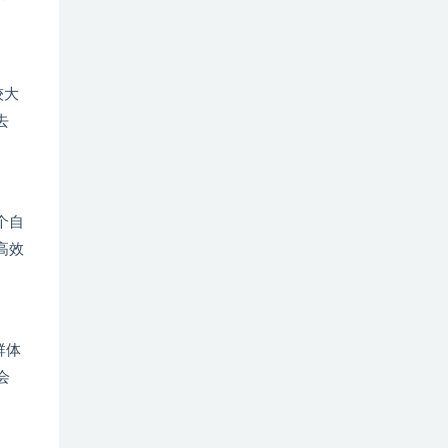
较大
去
个自
高效
群体
会