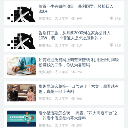
值得一生去做的项目，暴利国学。轻松日入
300+
免费项目
3 年前
399
19.8
告别打工族，从月薪3000到在家办公月入
10W，我一个普通人是怎么做到的？
免费项目
3 年前
319
19.8
如何通过免费网上调查来赚钱-利用业余时间轻
松赚钱的工作，你认为靠谱吗
免费项目
3 年前
694
集趣网怎么越换-一口气追了十六集，越看越有
趣，真是一部上头剧
免费项目
3 年前
466
唐小僧活期怎么玩-「揭露」”四大高返平台”之
一的唐小僧崩盘内幕大爆料
免费项目
3 年前
290