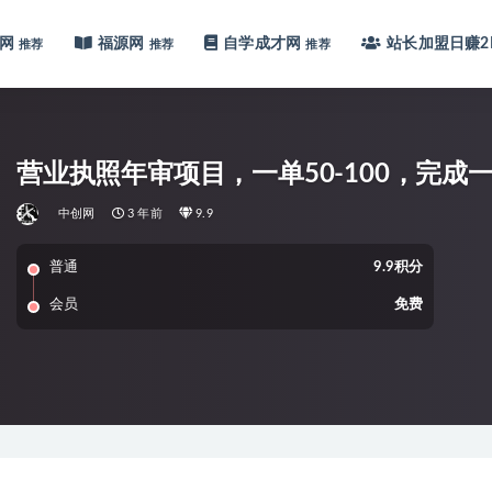
网
福源网
自学成才网
站长加盟
日赚2
推荐
推荐
推荐
营业执照年审项目，一单50-100，完成
中创网
3 年前
9.9
普通
9.9积分
会员
免费