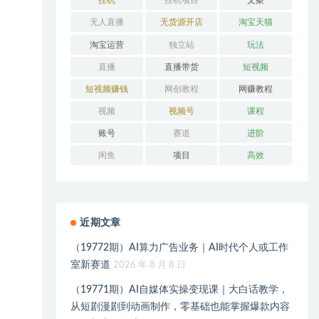
挂机
挂机项目
文案
无人直播
无货源开店
淘宝天猫
淘宝运营
独立站
玩法
直播
直播带货
短视频
短视频赚钱
网创教程
网赚教程
视频
视频号
课程
账号
赛道
进阶
闲鱼
项目
高效
近期文章
（19772期）AI算力广告业务｜AI时代个人或工作
室新赛道
2026 年 8 月 8 日
（19771期）AI自媒体实操变现课｜大白话教学，
从短剧漫剧到动画制作，零基础也能掌握爆款内容