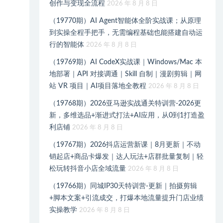
创作与变现全流程
2026 年 8 月 8 日
（19770期）AI Agent智能体全阶实战课；从原理
到实操全程手把手，无需编程基础也能搭建自动运
行的智能体
2026 年 8 月 8 日
（19769期）AI CodeX实战课｜Windows/Mac 本
地部署｜API 对接调通｜Skill 自制｜漫剧剪辑｜网
站 VR 项目｜AI项目落地全教程
2026 年 8 月 8 日
（19768期）2026亚马逊实战通关特训营-2026更
新，多维选品+渐进式打法+AI应用，从0到1打造盈
利店铺
2026 年 8 月 8 日
（19767期）2026抖店运营新课｜8月更新｜不动
销起店+商品卡爆发｜达人玩法+店群批量复制｜轻
松玩转抖音小店全域流量
2026 年 8 月 8 日
（19766期）同城IP30天特训营-更新｜拍摄剪辑
+脚本文案+引流成交，打爆本地流量提升门店业绩
实操教学
2026 年 8 月 8 日