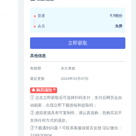
普通
9.9积分
会员
免费
立即获取
其他信息
有效期
永久有效
最近更新
2024年03月07日
购买须知
① 点击立即获取后可选择扫码支付，支付后网页会自
动刷新，出现立即下载按钮和提取码；
② 虚拟资源具有可复制性，请认真选购，您购买后不
支持任何方式的退款。
③下载遇到问题？可联系客服或留言反馈 QQ/微信：
258830904