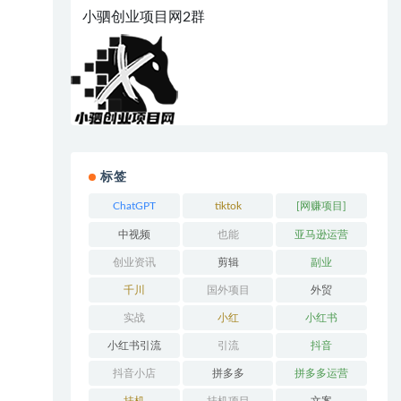
小驷创业项目网2群
标签
ChatGPT
tiktok
[网赚项目]
中视频
也能
亚马逊运营
创业资讯
剪辑
副业
千川
国外项目
外贸
实战
小红
小红书
小红书引流
引流
抖音
抖音小店
拼多多
拼多多运营