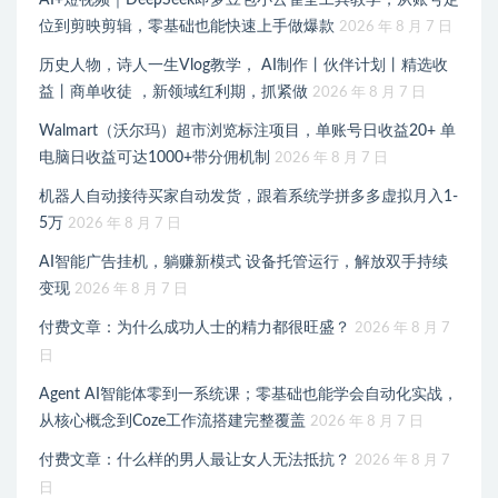
AI+短视频｜DeepSeek即梦豆包小云雀全工具教学，从账号定
位到剪映剪辑，零基础也能快速上手做爆款
2026 年 8 月 7 日
历史人物，诗人一生Vlog教学， AI制作丨伙伴计划丨精选收
益丨商单收徒 ，新领域红利期，抓紧做
2026 年 8 月 7 日
Walmart（沃尔玛）超市浏览标注项目，单账号日收益20+ 单
电脑日收益可达1000+带分佣机制
2026 年 8 月 7 日
机器人自动接待买家自动发货，跟着系统学拼多多虚拟月入1-
5万
2026 年 8 月 7 日
AI智能广告挂机，躺赚新模式 设备托管运行，解放双手持续
变现
2026 年 8 月 7 日
付费文章：为什么成功人士的精力都很旺盛？
2026 年 8 月 7
日
Agent AI智能体零到一系统课；零基础也能学会自动化实战，
从核心概念到Coze工作流搭建完整覆盖
2026 年 8 月 7 日
付费文章：什么样的男人最让女人无法抵抗？
2026 年 8 月 7
日