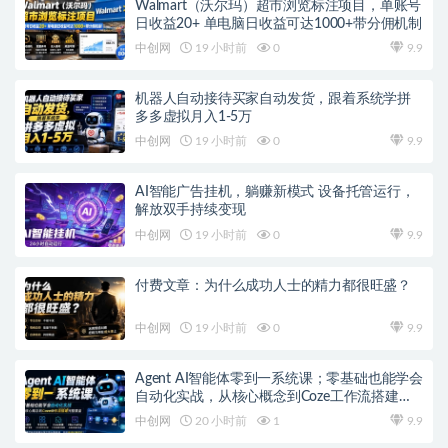
Walmart（沃尔玛）超市浏览标注项目，单账号
日收益20+ 单电脑日收益可达1000+带分佣机制
中创网
19 小时前
0
9.9
机器人自动接待买家自动发货，跟着系统学拼
多多虚拟月入1-5万
中创网
19 小时前
0
9.9
AI智能广告挂机，躺赚新模式 设备托管运行，
解放双手持续变现
中创网
19 小时前
0
9.9
付费文章：为什么成功人士的精力都很旺盛？
中创网
19 小时前
0
9.9
Agent AI智能体零到一系统课；零基础也能学会
自动化实战，从核心概念到Coze工作流搭建完
整覆盖
中创网
20 小时前
1
9.9