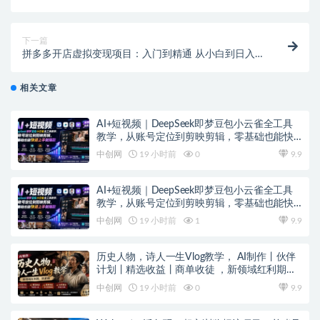
系统培训课
下一篇
拼多多开店虚拟变现项目：入门到精通 从小白到日入
1000（完整版）4月10更新
相关文章
AI+短视频｜DeepSeek即梦豆包小云雀全工具
教学，从账号定位到剪映剪辑，零基础也能快
速上手做爆款
中创网
19 小时前
0
9.9
AI+短视频｜DeepSeek即梦豆包小云雀全工具
教学，从账号定位到剪映剪辑，零基础也能快
速上手做爆款
中创网
19 小时前
1
9.9
历史人物，诗人一生Vlog教学， AI制作丨伙伴
计划丨精选收益丨商单收徒 ，新领域红利期，
抓紧做
中创网
19 小时前
0
9.9