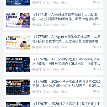
中创网
11 小时前
1
9.9
（19771期）AI自媒体实操变现课｜大白话教
学，从短剧漫剧到动画制作，零基础也能掌握
爆款内容创作与变现全流程
中创网
12 小时前
1
9.9
（19770期）AI Agent智能体全阶实战课；从原
理到实操全程手把手，无需编程基础也能搭建
自动运行的智能体
中创网
13 小时前
0
9.9
（19769期）AI CodeX实战课｜Windows/Mac
本地部署｜API 对接调通｜Skill 自制｜漫剧剪辑
｜网站 VR 项目｜AI项目落地全教程
中创网
14 小时前
1
9.9
（19768期）2026亚马逊实战通关特训营-2026
更新，多维选品+渐进式打法+AI应用，从0到1
打造盈利店铺
中创网
14 小时前
0
9.9
（19767期）2026抖店运营新课｜8月更新｜不