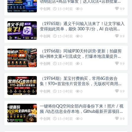
动销起店+商品卡爆发｜达人玩法+店群批量复
制｜轻松玩转抖音小店全域流量
中创网
15 小时前
0
9.9
（19765期）通义千问输入法来了！让文字输入
变得如此简单，最快 300 字/分，AI 自动润
色，说话秒变工整文字
中创网
15 小时前
0
9.9
（19766期）同城IP30天特训营-更新｜拍摄剪
辑+脚本文案+引流成交，打爆本地流量提升门
店业绩实操教学
中创网
15 小时前
1
9.9
（19764期）某宝付费购买，常用6G音效合
集！970+首宣传片背景音乐，无版权可商用大
气素材，分类清晰，高质量内容
中创网
15 小时前
0
9.9
一键将你QQ空间全部内容备份下来！照片 / 视
频 /动态信息全存本地，Github最新开源项目
QzoneArchive
中创网
15 小时前
0
9.9