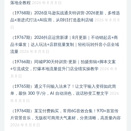
落地全教程
2026 年 8 月 8 日
（19768期）2026亚马逊实战通关特训营-2026更新，多维选
品+渐进式打法+AI应用，从0到1打造盈利店铺
2026 年 8 月 8
日
（19767期）2026抖店运营新课｜8月更新｜不动销起店+商
品卡爆发｜达人玩法+店群批量复制｜轻松玩转抖音小店全域
流量
2026 年 8 月 8 日
（19766期）同城IP30天特训营-更新｜拍摄剪辑+脚本文案
+引流成交，打爆本地流量提升门店业绩实操教学
2026 年 8
月 8 日
（19765期）通义千问输入法来了！让文字输入变得如此简
单，最快 300 字/分，AI 自动润色，说话秒变工整文字
2026
年 8 月 8 日
（19764期）某宝付费购买，常用6G音效合集！970+首宣传
片背景音乐，无版权可商用大气素材，分类清晰，高质量内容
2026 年 8 月 8 日