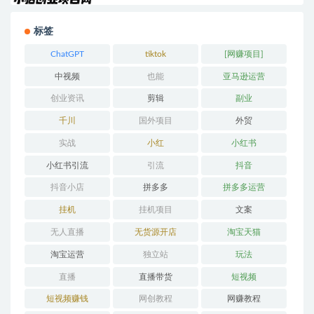
标签
ChatGPT
tiktok
[网赚项目]
中视频
也能
亚马逊运营
创业资讯
剪辑
副业
千川
国外项目
外贸
实战
小红
小红书
小红书引流
引流
抖音
抖音小店
拼多多
拼多多运营
挂机
挂机项目
文案
无人直播
无货源开店
淘宝天猫
淘宝运营
独立站
玩法
直播
直播带货
短视频
短视频赚钱
网创教程
网赚教程