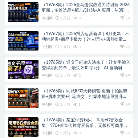
（19768期）2026亚马逊实战通关特训营-2026
更新，多维选品+渐进式打法+AI应用，从0到1
打造盈利店铺
中创网
1 天前
0
9.9
（19767期）2026抖店运营新课｜8月更新｜不
动销起店+商品卡爆发｜达人玩法+店群批量复
制｜轻松玩转抖音小店全域流量
中创网
1 天前
0
9.9
（19765期）通义千问输入法来了！让文字输入
变得如此简单，最快 300 字/分，AI 自动润
色，说话秒变工整文字
中创网
1 天前
0
9.9
（19766期）同城IP30天特训营-更新｜拍摄剪
辑+脚本文案+引流成交，打爆本地流量提升门
店业绩实操教学
中创网
1 天前
1
9.9
（19764期）某宝付费购买，常用6G音效合
集！970+首宣传片背景音乐，无版权可商用大
气素材，分类清晰，高质量内容
中创网
1 天前
0
9.9