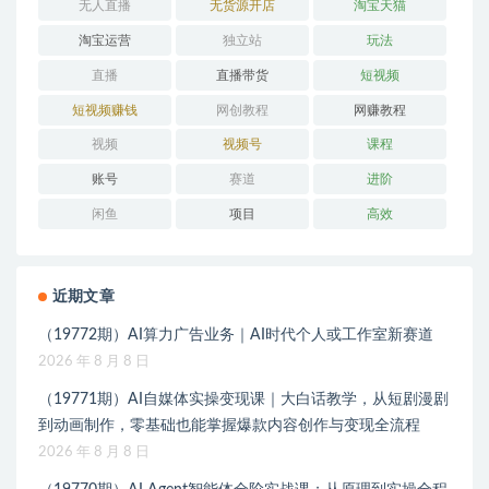
无人直播
无货源开店
淘宝天猫
淘宝运营
独立站
玩法
直播
直播带货
短视频
短视频赚钱
网创教程
网赚教程
视频
视频号
课程
账号
赛道
进阶
闲鱼
项目
高效
近期文章
（19772期）AI算力广告业务｜AI时代个人或工作室新赛道
2026 年 8 月 8 日
（19771期）AI自媒体实操变现课｜大白话教学，从短剧漫剧
到动画制作，零基础也能掌握爆款内容创作与变现全流程
2026 年 8 月 8 日