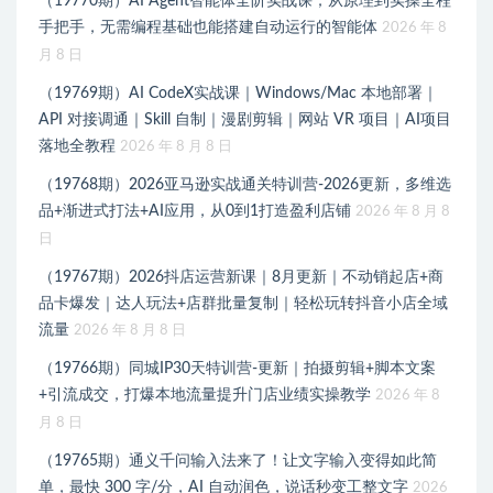
（19770期）AI Agent智能体全阶实战课；从原理到实操全程
手把手，无需编程基础也能搭建自动运行的智能体
2026 年 8
月 8 日
（19769期）AI CodeX实战课｜Windows/Mac 本地部署｜
API 对接调通｜Skill 自制｜漫剧剪辑｜网站 VR 项目｜AI项目
落地全教程
2026 年 8 月 8 日
（19768期）2026亚马逊实战通关特训营-2026更新，多维选
品+渐进式打法+AI应用，从0到1打造盈利店铺
2026 年 8 月 8
日
（19767期）2026抖店运营新课｜8月更新｜不动销起店+商
品卡爆发｜达人玩法+店群批量复制｜轻松玩转抖音小店全域
流量
2026 年 8 月 8 日
（19766期）同城IP30天特训营-更新｜拍摄剪辑+脚本文案
+引流成交，打爆本地流量提升门店业绩实操教学
2026 年 8
月 8 日
（19765期）通义千问输入法来了！让文字输入变得如此简
单，最快 300 字/分，AI 自动润色，说话秒变工整文字
2026