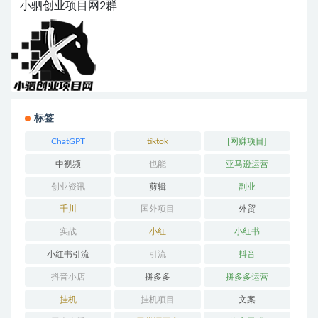
小驷创业项目网2群
标签
ChatGPT
tiktok
[网赚项目]
中视频
也能
亚马逊运营
创业资讯
剪辑
副业
千川
国外项目
外贸
实战
小红
小红书
小红书引流
引流
抖音
抖音小店
拼多多
拼多多运营
挂机
挂机项目
文案