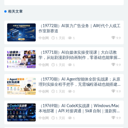
钱了
相关文章
（19772期）AI算力广告业务｜AI时代个人或工
作室新赛道
中创网
1 天前
1
9.9
（19771期）AI自媒体实操变现课｜大白话教
学，从短剧漫剧到动画制作，零基础也能掌握
爆款内容创作与变现全流程
中创网
1 天前
1
9.9
（19770期）AI Agent智能体全阶实战课；从原
理到实操全程手把手，无需编程基础也能搭建
自动运行的智能体
中创网
1 天前
0
9.9
（19769期）AI CodeX实战课｜Windows/Mac
本地部署｜API 对接调通｜Skill 自制｜漫剧剪辑
｜网站 VR 项目｜AI项目落地全教程
中创网
1 天前
1
9.9