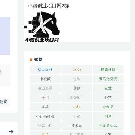
小驷创业项目网2群
标签
ChatGPT
tiktok
[网赚项目]
尽
中视频
也能
亚马逊运营
创业资讯
剪辑
副业
千川
国外项目
外贸
链接
实战
小红
小红书
小红书引流
引流
抖音
抖音小店
拼多多
拼多多运营
程