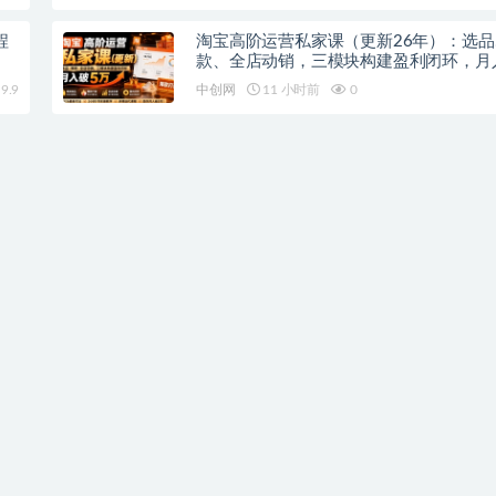
程
淘宝高阶运营私家课（更新26年）：选品
款、全店动销，三模块构建盈利闭环，月
9.9
中创网
11 小时前
0