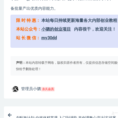
备批量产出优质内容能力。
限 时 特 惠：
本站每日持续更新海量各大内部创业教程
本站公众号：
小驷的创业项目
内容很干，欢迎关注！
站 长 微 信：
my30dd
声明：
本站内容转载于网络，版权归原作者所有，仅提供信息存储空间服
快给予删除处理！
管理员小驷
永久会员
上一
AI航海计划-自媒体精英课 入门到进阶 首创调教心流法|实战案例