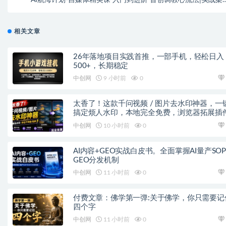
内容自动
相关文章
26年落地项目实践首推，一部手机，轻松日入
500+，长期稳定
中创网
9 小时前
0
太香了！这款千问视频 / 图片去水印神器，一
搞定烦人水印，本地完全免费，浏览器拓展插
中创网
10 小时前
0
AI内容+GEO实战白皮书。全面掌握AI量产SO
GEO分发机制
中创网
11 小时前
0
付费文章：佛学第一弹:关于佛学，你只需要记
四个字
中创网
11 小时前
0