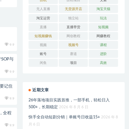
挂机
挂机项目
文案
无人直播
无货源开店
淘宝天猫
淘宝运营
独立站
玩法
直播
直播带货
短视频
短视频赚钱
网创教程
网赚教程
9.9
视频
视频号
课程
账号
赛道
进阶
SOP与
闲鱼
项目
高效
9.9
需要记住
近期文章
9.9
26年落地项目实践首推，一部手机，轻松日入
500+，长期稳定
2026 年 8 月 6 日
，全程
快手全自动短剧分销｜单账号日收益15+
2026 年 8
月 6 日
9.9