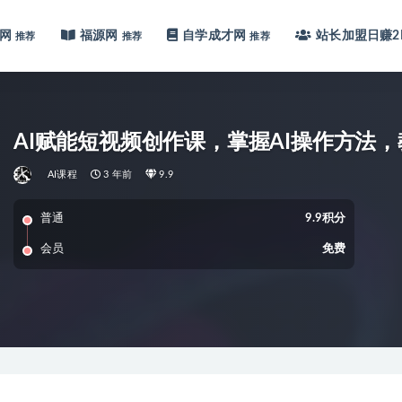
网
福源网
自学成才网
站长加盟
日赚2
推荐
推荐
推荐
AI赋能短视频创作课，掌握AI操作方法，
AI课程
3 年前
9.9
普通
9.9积分
会员
免费