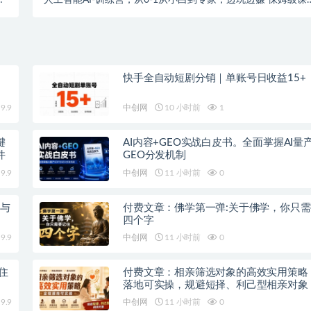
化
（视频+文档）
快手全自动短剧分销｜单账号日收益15+
9.9
中创网
10 小时前
1
键
AI内容+GEO实战白皮书。全面掌握AI量产
件
GEO分发机制
9.9
中创网
11 小时前
0
P与
付费文章：佛学第一弹:关于佛学，你只
四个字
9.9
中创网
11 小时前
0
住
付费文章：相亲筛选对象的高效实用策略
落地可实操，规避短择、利己型相亲对象
9.9
中创网
11 小时前
0