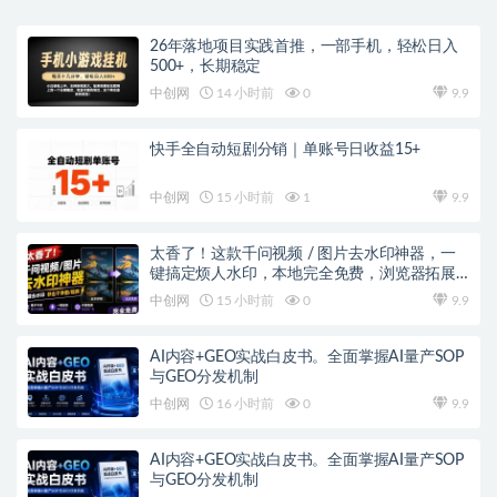
26年落地项目实践首推，一部手机，轻松日入
500+，长期稳定
中创网
14 小时前
0
9.9
快手全自动短剧分销｜单账号日收益15+
中创网
15 小时前
1
9.9
太香了！这款千问视频 / 图片去水印神器，一
键搞定烦人水印，本地完全免费，浏览器拓展
插件
中创网
15 小时前
0
9.9
AI内容+GEO实战白皮书。全面掌握AI量产SOP
与GEO分发机制
中创网
16 小时前
0
9.9
AI内容+GEO实战白皮书。全面掌握AI量产SOP
与GEO分发机制