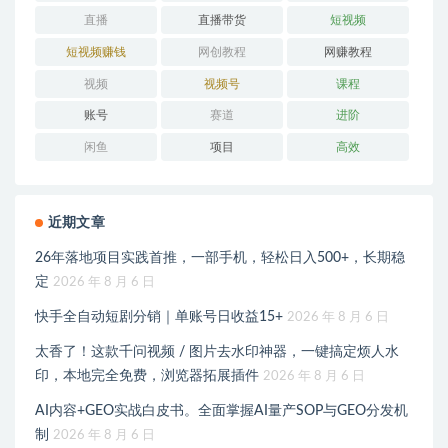
直播
直播带货
短视频
短视频赚钱
网创教程
网赚教程
视频
视频号
课程
账号
赛道
进阶
闲鱼
项目
高效
近期文章
26年落地项目实践首推，一部手机，轻松日入500+，长期稳
定
2026 年 8 月 6 日
快手全自动短剧分销｜单账号日收益15+
2026 年 8 月 6 日
太香了！这款千问视频 / 图片去水印神器，一键搞定烦人水
印，本地完全免费，浏览器拓展插件
2026 年 8 月 6 日
AI内容+GEO实战白皮书。全面掌握AI量产SOP与GEO分发机
制
2026 年 8 月 6 日