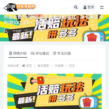
登录
全部
外面收费398的拼多多最新活赔项目，单号单次净
利润100-300+【仅揭秘】
中创网
3 年前
9.9
详情介绍
评论建议
常见问题
当前位置：
首页
每日更新
中创网
正文