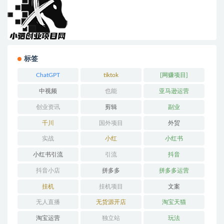
标签
ChatGPT
tiktok
[网赚项目]
中视频
也能
亚马逊运营
创业资讯
剪辑
副业
千川
国外项目
外贸
实战
小红
小红书
小红书引流
引流
抖音
抖音小店
拼多多
拼多多运营
挂机
挂机项目
文案
无人直播
无货源开店
淘宝天猫
淘宝运营
独立站
玩法