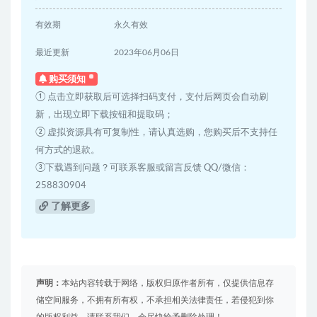
有效期
永久有效
最近更新
2023年06月06日
购买须知
① 点击立即获取后可选择扫码支付，支付后网页会自动刷
新，出现立即下载按钮和提取码；
② 虚拟资源具有可复制性，请认真选购，您购买后不支持任
何方式的退款。
③下载遇到问题？可联系客服或留言反馈 QQ/微信：
258830904
了解更多
声明：
本站内容转载于网络，版权归原作者所有，仅提供信息存
储空间服务，不拥有所有权，不承担相关法律责任，若侵犯到你
的版权利益，请联系我们，会尽快给予删除处理！