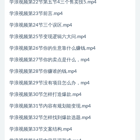
学浪视频第22节第五节4三个售卖技5.mp4
学浪视频第23节前言.mp4
学浪视频第24节三个误区.mp4
学浪视频第25节变现逻辑六大问.mp4
学浪视频第26节你的生意靠什么赚钱.mp4
学浪视频第27节你的卖点是什么，mp4
学浪视频第28节你赚谁的钱.mp4
学浪视频第29节没有项目怎么办，mp4
学浪视频第30节怎样打造爆款.mp4
学浪视频第31节内容有规划能变现.mp4
学浪视频第32节怎样找到爆款选题.mp4
学浪视频第33节文案结构.mp4