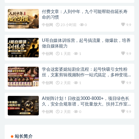
付费文章：人到中年，九个可能帮助你延长寿
命的习惯
中创网
23 小时前
0
9.9
U哥自媒体训练营，起号搞流量，做爆款，培养
做自媒体能力
中创网
1 天前
1
9.9
学会这套婆媳短剧全流程：起号快吸引女性粉
丝，文案剪辑视频制作一站式搞定，多种变现
方式都可做
中创网
2 天前
1
9.9
AI矩阵计划！日收益3000-8000+，项目绿色长
久，安全合规靠谱，可批量放大。扶持工作室
和分公司
中创网
2 天前
0
9.9
站长简介