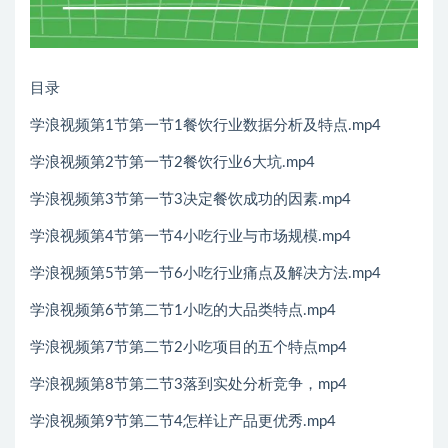
目录
学浪视频第1节第一节1餐饮行业数据分析及特点.mp4
学浪视频第2节第一节2餐饮行业6大坑.mp4
学浪视频第3节第一节3决定餐饮成功的因素.mp4
学浪视频第4节第一节4小吃行业与市场规模.mp4
学浪视频第5节第一节6小吃行业痛点及解决方法.mp4
学浪视频第6节第二节1小吃的大品类特点.mp4
学浪视频第7节第二节2小吃项目的五个特点mp4
学浪视频第8节第二节3落到实处分析竞争，mp4
学浪视频第9节第二节4怎样让产品更优秀.mp4