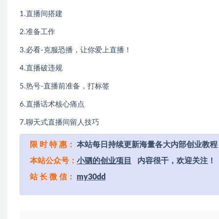
1.直播间搭建
2.准备工作
3.必看-克服恐播，让你爱上直播！
4.直播破违规
5.热号-直播前准备，打标签
6.直播话术核心痛点
7.聊天式直播间留人技巧
限 时 特 惠：
本站每日持续更新海量各大内部创业教程
本站公众号：
小驷的创业项目
内容很干，欢迎关注！
站 长 微 信：
my30dd