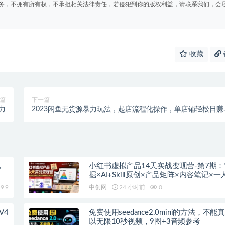
务，不拥有所有权，不承担相关法律责任，若侵犯到你的版权利益，请联系我们，会
收藏
篇
下一篇
力
2023闲鱼无货源暴力玩法，起店流程化操作，单店铺轻松日赚
1000+
，
小红书虚拟产品14天实战变现营-第7期
掘×AI+Skill原创×产品矩阵×内容笔记×
进阶×全链路
9.9
中创网
24 小时前
0
V4
免费使用seedance2.0mini的方法，不
以无限10秒视频，9图+3音频参考