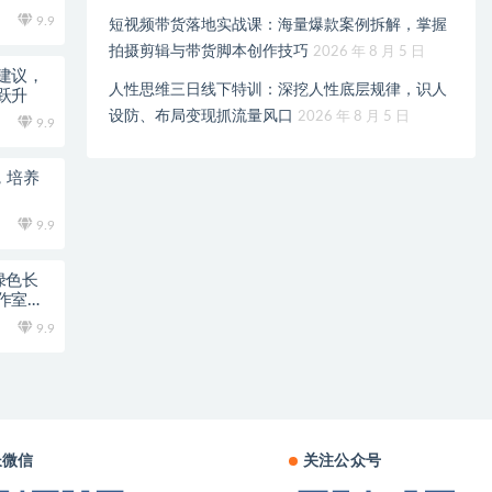
9.9
短视频带货落地实战课：海量爆款案例拆解，掌握
拍摄剪辑与带货脚本创作技巧
2026 年 8 月 5 日
建议，
人性思维三日线下特训：深挖人性底层规律，识人
跃升
设防、布局变现抓流量风口
2026 年 8 月 5 日
9.9
，培养
9.9
绿色长
作室和
9.9
长微信
关注公众号