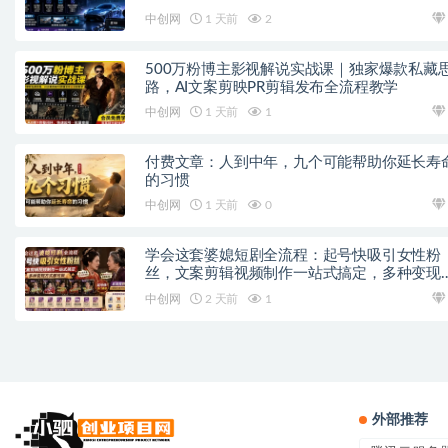
中创网
1 天前
2
500万粉博主影视解说实战课｜独家爆款私藏
路，AI文案剪映PR剪辑发布全流程教学
中创网
1 天前
1
付费文章：人到中年，九个可能帮助你延长寿
的习惯
中创网
1 天前
0
学会这套婆媳短剧全流程：起号快吸引女性粉
丝，文案剪辑视频制作一站式搞定，多种变现
式都可做
中创网
2 天前
1
外部推荐