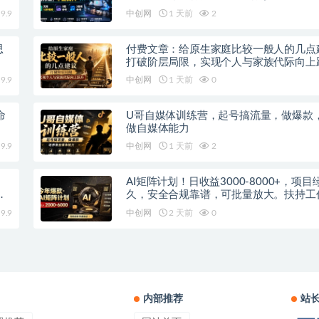
9.9
中创网
1 天前
2
思
付费文章：给原生家庭比较一般人的几点
打破阶层局限，实现个人与家族代际向上
9.9
中创网
1 天前
0
命
U哥自媒体训练营，起号搞流量，做爆款
做自媒体能力
9.9
中创网
1 天前
2
AI矩阵计划！日收益3000-8000+，项目
方
久，安全合规靠谱，可批量放大。扶持工
分公司
9.9
中创网
2 天前
0
内部推荐
站