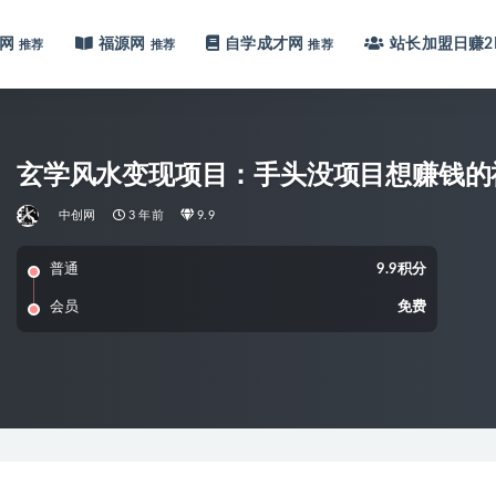
网
福源网
自学成才网
站长加盟
日赚2
推荐
推荐
推荐
玄学风水变现项目：手头没项目想赚钱的
中创网
3 年前
9.9
普通
9.9积分
会员
免费