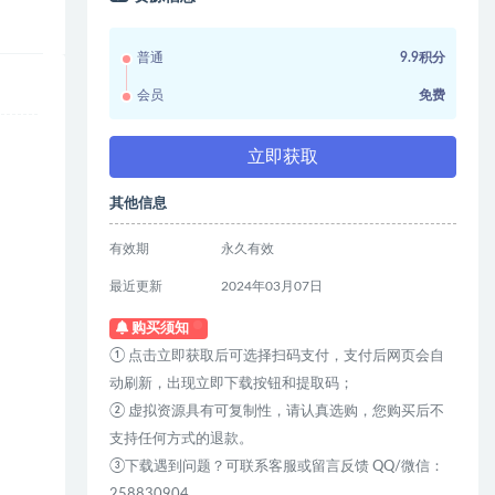
普通
9.9积分
会员
免费
立即获取
其他信息
有效期
永久有效
最近更新
2024年03月07日
购买须知
① 点击立即获取后可选择扫码支付，支付后网页会自
动刷新，出现立即下载按钮和提取码；
② 虚拟资源具有可复制性，请认真选购，您购买后不
支持任何方式的退款。
③下载遇到问题？可联系客服或留言反馈 QQ/微信：
258830904