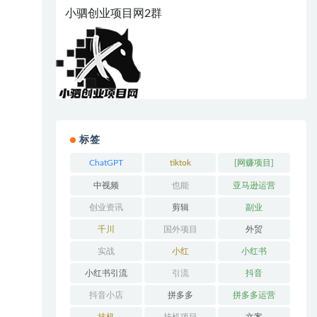
小驷创业项目网2群
标签
ChatGPT
tiktok
[网赚项目]
中视频
也能
亚马逊运营
创业资讯
剪辑
副业
千川
国外项目
外贸
实战
小红
小红书
小红书引流
引流
抖音
抖音小店
拼多多
拼多多运营