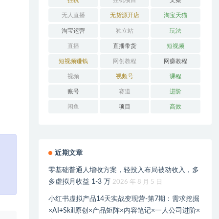
挂机
挂机项目
文案
无人直播
无货源开店
淘宝天猫
淘宝运营
独立站
玩法
直播
直播带货
短视频
短视频赚钱
网创教程
网赚教程
视频
视频号
课程
账号
赛道
进阶
闲鱼
项目
高效
近期文章
零基础普通人增收方案，轻投入布局被动收入，多
多虚拟月收益 1-3 万
2026 年 8 月 5 日
小红书虚拟产品14天实战变现营-第7期：需求挖掘
×AI+Skill原创×产品矩阵×内容笔记×一人公司进阶×