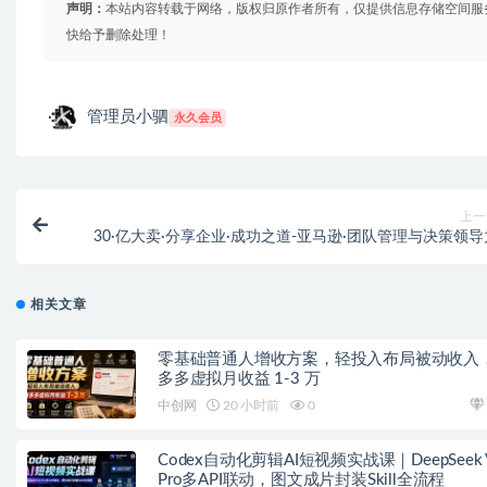
声明：
本站内容转载于网络，版权归原作者所有，仅提供信息存储空间服
快给予删除处理！
管理员小驷
永久会员
上一
30·亿大卖·分享企业·成功之道-亚马逊·团队管理与决策领导
相关文章
零基础普通人增收方案，轻投入布局被动收入
多多虚拟月收益 1-3 万
中创网
20 小时前
0
Codex自动化剪辑AI短视频实战课｜DeepSeek 
Pro多API联动，图文成片封装Skill全流程