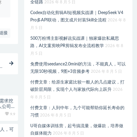
全链路
2026 年 8 月 5 日
尽
Codex自动化剪辑AI短视频实战课｜DeepSeek V4
Pro多API联动，图文成片封装Skill全流程
2026 年 8
月 5 日
链接
500万粉博主影视解说实战课｜独家爆款私藏思
路，AI文案剪映PR剪辑发布全流程教学
2026 年 8
月 5 日
免费使用seedance2.0mini的方法，不能真人，可以
无限10秒视频，9图+3音频参考
2026 年 8 月 5 日
付费文章：给原生家庭比较一般人的几点建议，打
破阶层局限，实现个人与家族代际向上跃升
2026
年 8 月 5 日
：需求挖
一人公司
付费文章：人到中年，九个可能帮助你延长寿命的
9.9
习惯
2026 年 8 月 5 日
U哥自媒体训练营，起号搞流量，做爆款，培养做
能真人，可
自媒体能力
2026 年 8 月 5 日