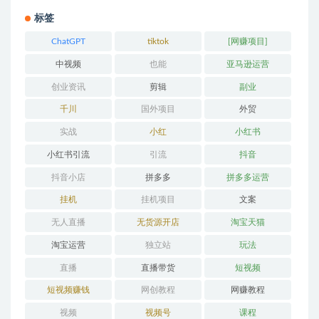
标签
ChatGPT
tiktok
[网赚项目]
中视频
也能
亚马逊运营
创业资讯
剪辑
副业
千川
国外项目
外贸
实战
小红
小红书
小红书引流
引流
抖音
抖音小店
拼多多
拼多多运营
挂机
挂机项目
文案
无人直播
无货源开店
淘宝天猫
淘宝运营
独立站
玩法
直播
直播带货
短视频
短视频赚钱
网创教程
网赚教程
视频
视频号
课程