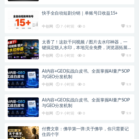
快手全自动短剧分销｜单账号日收益15+
中创网
7 小时前
0
9.9
太香了！这款千问视频 / 图片去水印神器，一
键搞定烦人水印，本地完全免费，浏览器拓展
插件
中创网
8 小时前
0
9.9
AI内容+GEO实战白皮书。全面掌握AI量产SOP
与GEO分发机制
中创网
9 小时前
0
9.9
AI内容+GEO实战白皮书。全面掌握AI量产SOP
与GEO分发机制
中创网
9 小时前
0
9.9
付费文章：佛学第一弹:关于佛学，你只需要记
住四个字