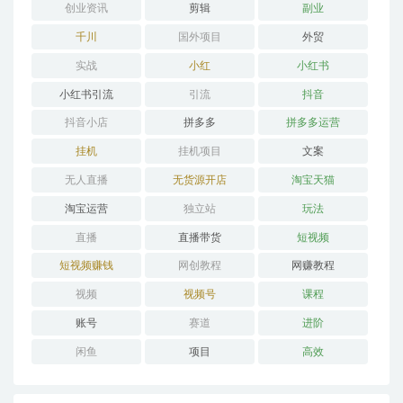
创业资讯
剪辑
副业
千川
国外项目
外贸
实战
小红
小红书
小红书引流
引流
抖音
抖音小店
拼多多
拼多多运营
挂机
挂机项目
文案
无人直播
无货源开店
淘宝天猫
淘宝运营
独立站
玩法
直播
直播带货
短视频
短视频赚钱
网创教程
网赚教程
视频
视频号
课程
账号
赛道
进阶
闲鱼
项目
高效