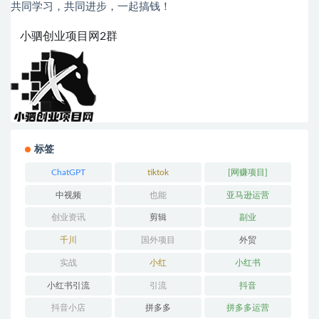
共同学习，共同进步，一起搞钱！
小驷创业项目网2群
标签
ChatGPT
tiktok
[网赚项目]
中视频
也能
亚马逊运营
创业资讯
剪辑
副业
千川
国外项目
外贸
实战
小红
小红书
小红书引流
引流
抖音
抖音小店
拼多多
拼多多运营