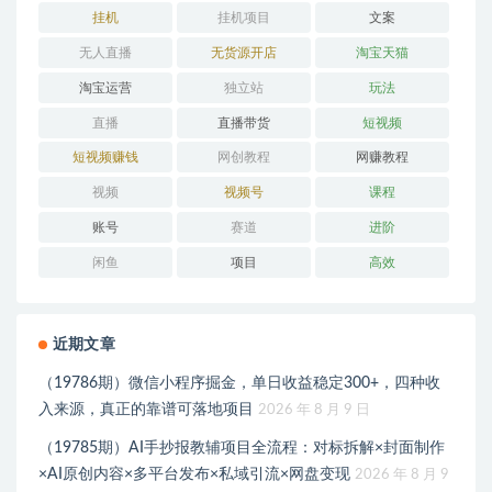
挂机
挂机项目
文案
无人直播
无货源开店
淘宝天猫
淘宝运营
独立站
玩法
直播
直播带货
短视频
短视频赚钱
网创教程
网赚教程
视频
视频号
课程
账号
赛道
进阶
闲鱼
项目
高效
近期文章
（19786期）微信小程序掘金，单日收益稳定300+，四种收
入来源，真正的靠谱可落地项目
2026 年 8 月 9 日
（19785期）AI手抄报教辅项目全流程：对标拆解×封面制作
×AI原创内容×多平台发布×私域引流×网盘变现
2026 年 8 月 9