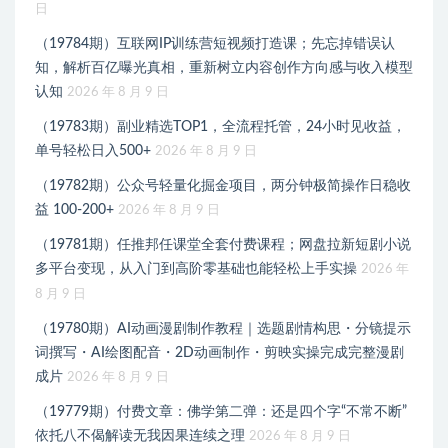
日
（19784期）互联网IP训练营短视频打造课；先忘掉错误认
知，解析百亿曝光真相，重新树立内容创作方向感与收入模型
认知
2026 年 8 月 9 日
（19783期）副业精选TOP1，全流程托管，24小时见收益，
单号轻松日入500+
2026 年 8 月 9 日
（19782期）公众号轻量化掘金项目，两分钟极简操作日稳收
益 100-200+
2026 年 8 月 9 日
（19781期）任推邦任课堂全套付费课程；网盘拉新短剧小说
多平台变现，从入门到高阶零基础也能轻松上手实操
2026 年
8 月 9 日
（19780期）AI动画漫剧制作教程｜选题剧情构思・分镜提示
词撰写・AI绘图配音・2D动画制作・剪映实操完成完整漫剧
成片
2026 年 8 月 9 日
（19779期）付费文章：佛学第二弹：还是四个字“不常不断”
依托八不偈解读无我因果连续之理
2026 年 8 月 9 日