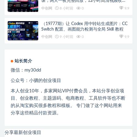
课；两天一夜完整回放，12小时高清视频收录
头部操盘手全流程教学
中创网
8 小时前
0
9.9
（19777期）让 Codex 用中转站生成图片：CC
Switch 配置、画图能力检测与全局 Skill 教程
中创网
9 小时前
0
9.9
站长简介
微信：
my30dd
公众号：小驷的创业项目
本人创业
10
年，多家网站
VIP
付费会员，本站分享创业项
目、创业教程、主题源码、电商教程、工具软件等也不断
的从淘宝购买很多教程和模板。 专门做了这个网站用来
分享这些精品付款资源。
分享最新创业项目