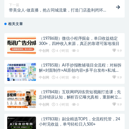
下一篇
带美业人-做直播，抢占同城流量，打造门店盈利闭环
系统 从0到月销3000单
相关文章
（19786期）微信小程序掘金，单日收益稳定
300+，四种收入来源，真正的靠谱可落地项目
中创网
4 小时前
0
9.9
（19785期）AI手抄报教辅项目全流程：对标拆
解×封面制作×AI原创内容×多平台发布×私域引
流×网盘变现
中创网
4 小时前
0
9.9
（19784期）互联网IP训练营短视频打造课；先
忘掉错误认知，解析百亿曝光真相，重新树立
内容创作方向感与收入模型认知
中创网
5 小时前
0
9.9
（19783期）副业精选TOP1，全流程托管，24
小时见收益，单号轻松日入500+