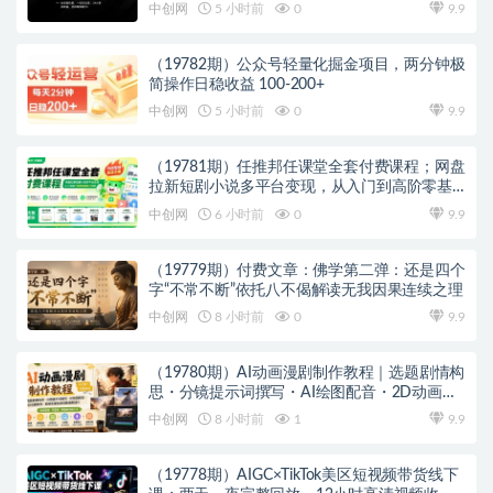
中创网
5 小时前
0
9.9
（19782期）公众号轻量化掘金项目，两分钟极
简操作日稳收益 100-200+
中创网
5 小时前
0
9.9
（19781期）任推邦任课堂全套付费课程；网盘
拉新短剧小说多平台变现，从入门到高阶零基
础也能轻松上手实操
中创网
6 小时前
0
9.9
（19779期）付费文章：佛学第二弹：还是四个
字“不常不断”依托八不偈解读无我因果连续之理
中创网
8 小时前
0
9.9
（19780期）AI动画漫剧制作教程｜选题剧情构
思・分镜提示词撰写・AI绘图配音・2D动画制
作・剪映实操完成完整漫剧成片
中创网
8 小时前
1
9.9
（19778期）AIGC×TikTok美区短视频带货线下