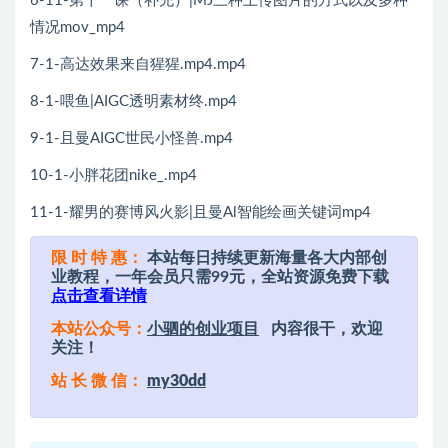
6-11-第十一课（补充）|MJ三种上传图片的方式以及多种
情况mov_mp4
7-1-高达效果来自猩猩.mp4.mp4
8-1-喂鱼|AIGC透明素材终.mp4
9-1-且曼AIGC世民小怪兽.mp4
10-1-小胖花团nike_.mp4
11-1-耀男的赛博风火影|且曼Al智能绘画关键词mp4
限 时 特 惠：
本站每日持续更新海量各大内部创
业教程，一年会员只需99元，全站资源免费下载
点击查看详情
本站公众号：
小驷的创业项目
内容很干，欢迎
关注！
站 长 微 信：
my30dd