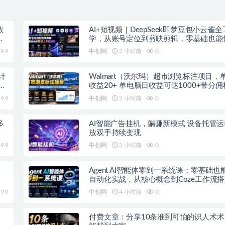
教
AI+短视频｜DeepSeek即梦豆包小云雀
上
学，从账号定位到剪映剪辑，零基础也能
手做爆款
9.9
中创网
3 小时前
0
计
Walmart（沃尔玛）超市浏览标注项目，
紧
收益20+ 单电脑日收益可达1000+带分
9.9
中创网
3 小时前
0
多
AI智能广告挂机，躺赚新模式 设备托管
放双手持续变现
9.9
中创网
3 小时前
0
Agent AI智能体零到一系统课；零基础也
自动化实战，从核心概念到Coze工作流
覆盖
9.9
中创网
4 小时前
0
付费文章：分享10条准到可怕的识人术