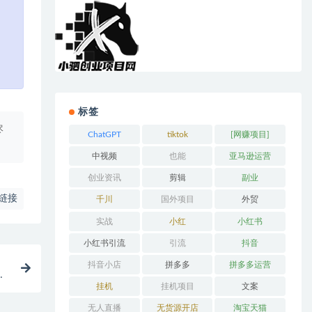
标签
尽
ChatGPT
tiktok
[网赚项目]
中视频
也能
亚马逊运营
创业资讯
剪辑
副业
链接
千川
国外项目
外贸
实战
小红
小红书
小红书引流
引流
抖音
抖音小店
拼多多
拼多多运营
精
挂机
挂机项目
文案
无人直播
无货源开店
淘宝天猫