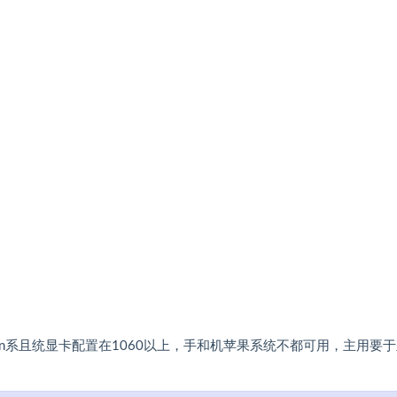
in系且统‬显卡配置在1060以上，手和机‬苹果系统不都‬可用，主用要‬