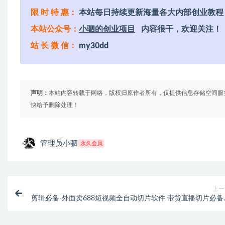
限 时 特 惠：
本站每日持续更新海量各大内部创业教程
本站公众号：
小驷的创业项目
内容很干，欢迎关注！
站 长 微 信：
my30dd
声明：
本站内容转载于网络，版权归原作者所有，仅提供信息存储空间服
快给予删除处理！
管理员小驷
永久会员
上一
剪辑必备-外面卖688短视频全自动切片软件 带货直播切片必备
能托管(软件+教程