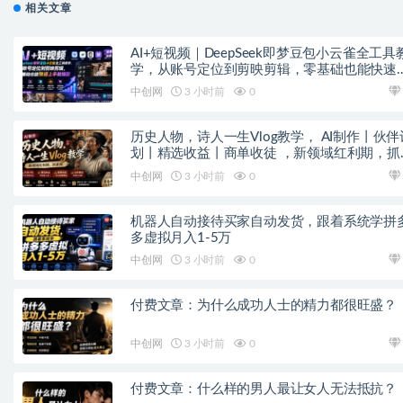
相关文章
AI+短视频｜DeepSeek即梦豆包小云雀全工具
学，从账号定位到剪映剪辑，零基础也能快速
手做爆款
中创网
3 小时前
0
历史人物，诗人一生Vlog教学， AI制作丨伙伴
划丨精选收益丨商单收徒 ，新领域红利期，抓
做
中创网
3 小时前
0
机器人自动接待买家自动发货，跟着系统学拼
多虚拟月入1-5万
中创网
3 小时前
0
付费文章：为什么成功人士的精力都很旺盛？
中创网
3 小时前
0
付费文章：什么样的男人最让女人无法抵抗？