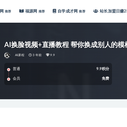
网
福源网
自学成才网
站长加盟
日赚2
推荐
推荐
推荐
AI换脸视频+直播教程 帮你换成别人的模
AI课程
3 年前
9.9
普通
9.9积分
会员
免费