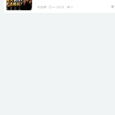
中创网
4 小时前
0