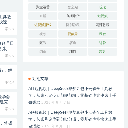
淘宝运营
独立站
玩法
直播
直播带货
短视频
全工具教
快速上
短视频赚钱
网创教程
网赚教程
9.9
视频
视频号
课程
账号
赛道
进阶
单账号日
佣机制
闲鱼
项目
高效
9.9
运行，解
近期文章
9.9
AI+短视频｜DeepSeek即梦豆包小云雀全工具教
学，从账号定位到剪映剪辑，零基础也能快速上手
能学会
搭建完整
做爆款
2026 年 8 月 7 日
9.9
AI+短视频｜DeepSeek即梦豆包小云雀全工具教
学，从账号定位到剪映剪辑，零基础也能快速上手
术，希望
做爆款
2026 年 8 月 7 日