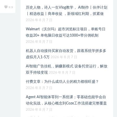
9.9
历史人物，诗人一生Vlog教学， AI制作丨伙伴计划
丨精选收益丨商单收徒 ，新领域红利期，抓紧做
2026 年 8 月 7 日
Walmart（沃尔玛）超市浏览标注项目，单账号日
收益20+ 单电脑日收益可达1000+带分佣机制
2026 年 8 月 7 日
机器人自动接待买家自动发货，跟着系统学拼多多
虚拟月入1-5万
2026 年 8 月 7 日
AI智能广告挂机，躺赚新模式 设备托管运行，解放
双手持续变现
2026 年 8 月 7 日
付费文章：为什么成功人士的精力都很旺盛？
2026 年 8 月 7 日
Agent AI智能体零到一系统课；零基础也能学会自
动化实战，从核心概念到Coze工作流搭建完整覆盖
2026 年 8 月 7 日