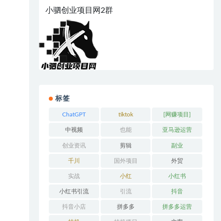
小驷创业项目网2群
标签
ChatGPT
tiktok
[网赚项目]
中视频
也能
亚马逊运营
创业资讯
剪辑
副业
千川
国外项目
外贸
实战
小红
小红书
小红书引流
引流
抖音
抖音小店
拼多多
拼多多运营