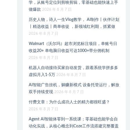
学，从账号定位到剪映剪辑，零基础也能快速上手
做爆款
2026 年 8 月 7 日
历史人物，诗人一生Vlog教学， AI制作丨伙伴计划
丨精选收益丨商单收徒 ，新领域红利期，抓紧做
2026 年 8 月 7 日
Walmart（沃尔玛）超市浏览标注项目，单账号日
收益20+ 单电脑日收益可达1000+带分佣机制
2026 年 8 月 7 日
机器人自动接待买家自动发货，跟着系统学拼多多
虚拟月入1-5万
2026 年 8 月 7 日
AI智能广告挂机，躺赚新模式 设备托管运行，解放
双手持续变现
2026 年 8 月 7 日
付费文章：为什么成功人士的精力都很旺盛？
2026 年 8 月 7 日
Agent AI智能体零到一系统课；零基础也能学会自
动化实战，从核心概念到Coze工作流搭建完整覆盖