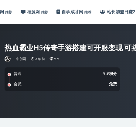
网
福源网
自学成才网
站长加盟
日赚2
推荐
推荐
推荐
热血霸业H5传奇手游搭建可开服变现 可
中创网
3 年前
9.9
普通
9.9积分
会员
免费