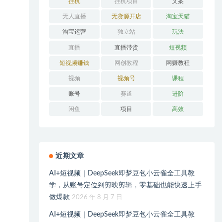
挂机
挂机项目
文案
无人直播
无货源开店
淘宝天猫
淘宝运营
独立站
玩法
直播
直播带货
短视频
短视频赚钱
网创教程
网赚教程
视频
视频号
课程
账号
赛道
进阶
闲鱼
项目
高效
近期文章
AI+短视频｜DeepSeek即梦豆包小云雀全工具教
学，从账号定位到剪映剪辑，零基础也能快速上手
做爆款
2026 年 8 月 7 日
AI+短视频｜DeepSeek即梦豆包小云雀全工具教