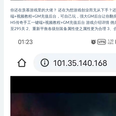
你还在羡慕游戏里的大佬？ 还在为想游戏创业而无从下手？还在
端+视频教程+GM充值后台，可自己玩，强大GM后台让你翻身
H5传奇手工一键端+视频教程+GM充值后台 游戏介绍详情 
至295关 2、重新平衡各级别装备属性使之属性更为合理 3