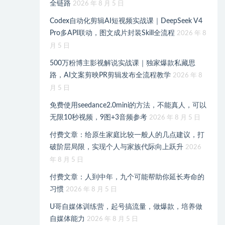
全链路
2026 年 8 月 5 日
Codex自动化剪辑AI短视频实战课｜DeepSeek V4
Pro多API联动，图文成片封装Skill全流程
2026 年 8
月 5 日
500万粉博主影视解说实战课｜独家爆款私藏思
路，AI文案剪映PR剪辑发布全流程教学
2026 年 8
月 5 日
免费使用seedance2.0mini的方法，不能真人，可以
无限10秒视频，9图+3音频参考
2026 年 8 月 5 日
付费文章：给原生家庭比较一般人的几点建议，打
破阶层局限，实现个人与家族代际向上跃升
2026
年 8 月 5 日
付费文章：人到中年，九个可能帮助你延长寿命的
习惯
2026 年 8 月 5 日
U哥自媒体训练营，起号搞流量，做爆款，培养做
自媒体能力
2026 年 8 月 5 日