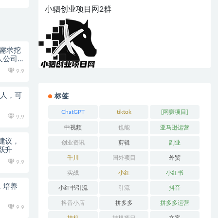
小驷创业项目网2群
：需求挖
一人公司
9.9
能真人，可
标签
ChatGPT
tiktok
[网赚项目]
9.9
中视频
也能
亚马逊运营
建议，
创业资讯
剪辑
副业
跃升
千川
国外项目
外贸
9.9
实战
小红
小红书
，培养
小红书引流
引流
抖音
抖音小店
拼多多
拼多多运营
9.9