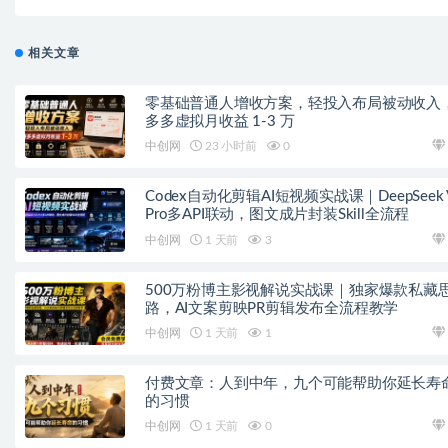
板和文档资料
相关文章
零基础普通人增收方案，轻投入布局被动收入
多多虚拟月收益 1-3 万
中创网
23 小时前
0
Codex自动化剪辑AI短视频实战课｜DeepSeek 
Pro多API联动，图文成片封装Skill全流程
中创网
1 天前
3
500万粉博主影视解说实战课｜独家爆款私藏
路，AI文案剪映PR剪辑发布全流程教学
中创网
1 天前
1
付费文章：人到中年，九个可能帮助你延长寿
的习惯
中创网
1 天前
0