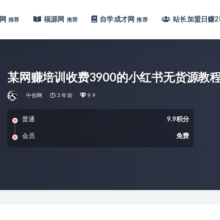
网
福源网
自学成才网
站长加盟
日赚2
推荐
推荐
推荐
某网赚培训收费3900的小红书无货源教
中创网
3 年前
9.9
普通
9.9积分
会员
免费