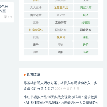
挂机
挂机项目
文案
绿色长
无人直播
无货源开店
淘宝天猫
作室和
淘宝运营
独立站
玩法
9.9
直播
直播带货
短视频
短视频赚钱
网创教程
网赚教程
视频
视频号
课程
账号
赛道
进阶
闲鱼
项目
高效
近期文章
零基础普通人增收方案，轻投入布局被动收入，多
多虚拟月收益 1-3 万
2026 年 8 月 5 日
小红书虚拟产品14天实战变现营-第7期：需求挖掘
×AI+Skill原创×产品矩阵×内容笔记×一人公司进阶×