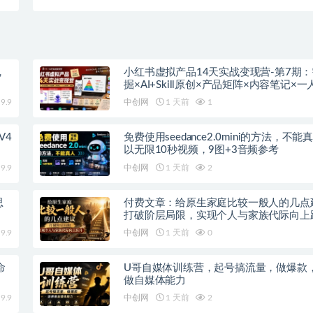
）
你
，
小红书虚拟产品14天实战变现营-第7期
掘×AI+Skill原创×产品矩阵×内容笔记×
进阶×全链路
9.9
中创网
1 天前
1
V4
免费使用seedance2.0mini的方法，不
以无限10秒视频，9图+3音频参考
9.9
中创网
1 天前
2
思
付费文章：给原生家庭比较一般人的几点
打破阶层局限，实现个人与家族代际向上
9.9
中创网
1 天前
0
命
U哥自媒体训练营，起号搞流量，做爆款
做自媒体能力
9.9
中创网
1 天前
2