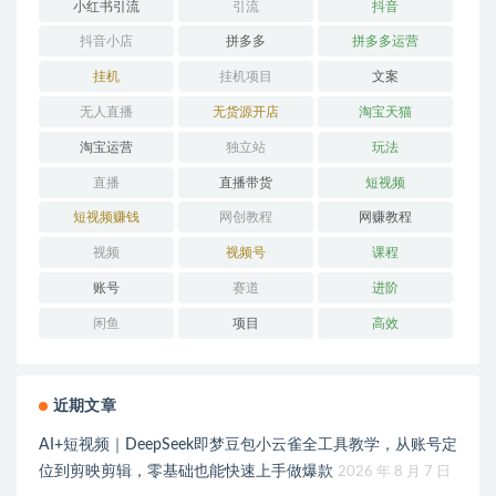
小红书引流
引流
抖音
抖音小店
拼多多
拼多多运营
挂机
挂机项目
文案
无人直播
无货源开店
淘宝天猫
淘宝运营
独立站
玩法
直播
直播带货
短视频
短视频赚钱
网创教程
网赚教程
视频
视频号
课程
账号
赛道
进阶
闲鱼
项目
高效
近期文章
AI+短视频｜DeepSeek即梦豆包小云雀全工具教学，从账号定
位到剪映剪辑，零基础也能快速上手做爆款
2026 年 8 月 7 日