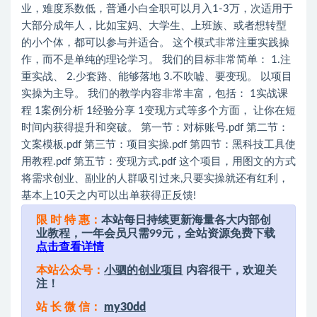
业，难度系数低，普通小白全职可以月入1-3万，次适用于
大部分成年人，比如宝妈、大学生、上班族、或者想转型
的小个体，都可以参与并适合。 这个模式非常注重实践操
作，而不是单纯的理论学习。 我们的目标非常简单： 1.注
重实战、 2.少套路、能够落地 3.不吹嘘、要变现。 以项目
实操为主导。 我们的教学内容非常丰富，包括： 1实战课
程 1案例分析 1经验分享 1变现方式等多个方面， 让你在短
时间内获得提升和突破。 第一节：对标账号.pdf 第二节：
文案模板.pdf 第三节：项目实操.pdf 第四节：黑科技工具使
用教程.pdf 第五节：变现方式.pdf 这个项目，用图文的方式
将需求创业、副业的人群吸引过来,只要实操就还有红利，
基本上10天之内可以出单获得正反馈!
限 时 特 惠：
本站每日持续更新海量各大内部创
业教程，一年会员只需99元，全站资源免费下载
点击查看详情
本站公众号：
小驷的创业项目
内容很干，欢迎关
注！
站 长 微 信：
my30dd