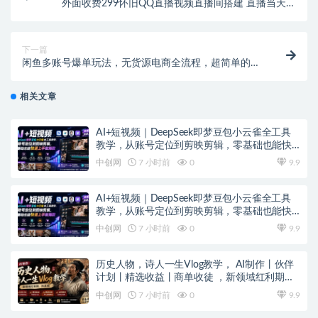
外面收费299怀旧QQ直播视频直播间搭建 直播当天就
能见收益【软件+教程】
下一篇
闲鱼多账号爆单玩法，无货源电商全流程，超简单的0
门槛变现项目【揭秘】
相关文章
AI+短视频｜DeepSeek即梦豆包小云雀全工具
教学，从账号定位到剪映剪辑，零基础也能快
速上手做爆款
中创网
7 小时前
0
9.9
AI+短视频｜DeepSeek即梦豆包小云雀全工具
教学，从账号定位到剪映剪辑，零基础也能快
速上手做爆款
中创网
7 小时前
0
9.9
历史人物，诗人一生Vlog教学， AI制作丨伙伴
计划丨精选收益丨商单收徒 ，新领域红利期，
抓紧做
中创网
7 小时前
0
9.9