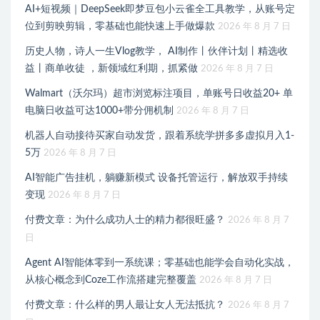
AI+短视频｜DeepSeek即梦豆包小云雀全工具教学，从账号定
位到剪映剪辑，零基础也能快速上手做爆款
2026 年 8 月 7 日
历史人物，诗人一生Vlog教学， AI制作丨伙伴计划丨精选收
益丨商单收徒 ，新领域红利期，抓紧做
2026 年 8 月 7 日
Walmart（沃尔玛）超市浏览标注项目，单账号日收益20+ 单
电脑日收益可达1000+带分佣机制
2026 年 8 月 7 日
机器人自动接待买家自动发货，跟着系统学拼多多虚拟月入1-
5万
2026 年 8 月 7 日
AI智能广告挂机，躺赚新模式 设备托管运行，解放双手持续
变现
2026 年 8 月 7 日
付费文章：为什么成功人士的精力都很旺盛？
2026 年 8 月 7
日
Agent AI智能体零到一系统课；零基础也能学会自动化实战，
从核心概念到Coze工作流搭建完整覆盖
2026 年 8 月 7 日
付费文章：什么样的男人最让女人无法抵抗？
2026 年 8 月 7