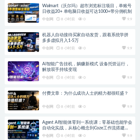
Walmart（沃尔玛）超市浏览标注项目，单账号
日收益20+ 单电脑日收益可达1000+带分佣机制
中创网
8 小时前
0
9.9
机器人自动接待买家自动发货，跟着系统学拼
多多虚拟月入1-5万
中创网
8 小时前
0
9.9
AI智能广告挂机，躺赚新模式 设备托管运行，
解放双手持续变现
中创网
8 小时前
0
9.9
付费文章：为什么成功人士的精力都很旺盛？
中创网
8 小时前
0
9.9
Agent AI智能体零到一系统课；零基础也能学会
自动化实战，从核心概念到Coze工作流搭建完
整覆盖
中创网
8 小时前
0
9.9