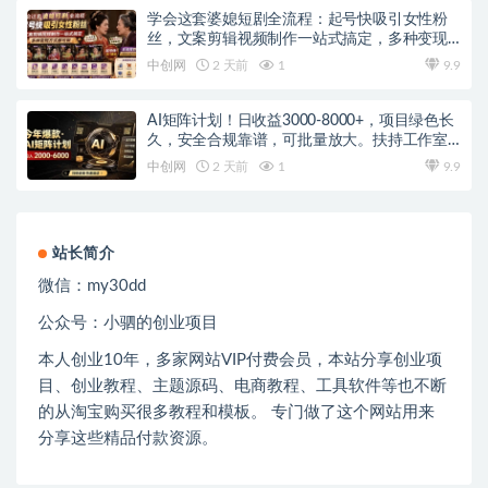
学会这套婆媳短剧全流程：起号快吸引女性粉
丝，文案剪辑视频制作一站式搞定，多种变现
方式都可做
中创网
2 天前
1
9.9
AI矩阵计划！日收益3000-8000+，项目绿色长
久，安全合规靠谱，可批量放大。扶持工作室
和分公司
中创网
2 天前
1
9.9
站长简介
微信：
my30dd
公众号：小驷的创业项目
本人创业
10
年，多家网站
VIP
付费会员，本站分享创业项
目、创业教程、主题源码、电商教程、工具软件等也不断
的从淘宝购买很多教程和模板。 专门做了这个网站用来
分享这些精品付款资源。