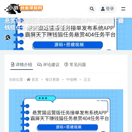
登录
全部
悬赏猫运营版任务接单发布系统APP+霸屏天下赚
钱猫任务悬赏404任务平台
中创网
3 年前
9.9
详情介绍
评论建议
常见问题
当前位置：
首页
每日更新
中创网
正文