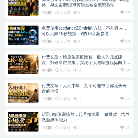
路，AI文案剪映PR剪辑发布全流程教学
中创网
1 天前
1
9.9
免费使用seedance2.0mini的方法，不能真人，
可以无限10秒视频，9图+3音频参考
中创网
1 天前
2
9.9
付费文章：给原生家庭比较一般人的几点建
议，打破阶层局限，实现个人与家族代际向上
跃升
中创网
1 天前
0
9.9
付费文章：人到中年，九个可能帮助你延长寿
命的习惯
中创网
1 天前
0
9.9
U哥自媒体训练营，起号搞流量，做爆款，培养
做自媒体能力
中创网
1 天前
2
9.9