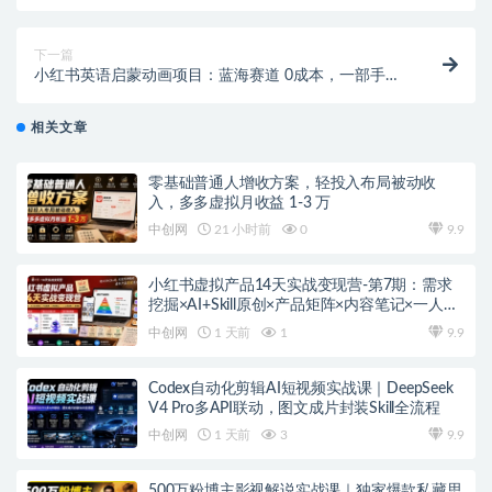
单
下一篇
小红书英语启蒙动画项目：蓝海赛道 0成本，一部手机
日入500+（教程+资源）
相关文章
零基础普通人增收方案，轻投入布局被动收
入，多多虚拟月收益 1-3 万
中创网
21 小时前
0
9.9
小红书虚拟产品14天实战变现营-第7期：需求
挖掘×AI+Skill原创×产品矩阵×内容笔记×一人公
司进阶×全链路
中创网
1 天前
1
9.9
Codex自动化剪辑AI短视频实战课｜DeepSeek
V4 Pro多API联动，图文成片封装Skill全流程
中创网
1 天前
3
9.9
500万粉博主影视解说实战课｜独家爆款私藏思