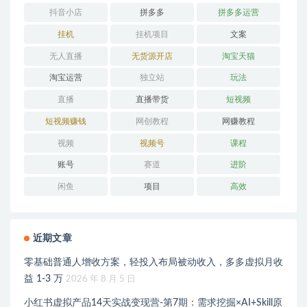
抖音小店
拼多多
拼多多运营
挂机
挂机项目
文案
无人直播
无货源开店
淘宝天猫
淘宝运营
独立站
玩法
直播
直播带货
短视频
短视频赚钱
网创教程
网赚教程
视频
视频号
课程
账号
赛道
进阶
闲鱼
项目
高效
近期文章
零基础普通人增收方案，轻投入布局被动收入，多多虚拟月收
益 1-3 万
2026 年 8 月 5 日
小红书虚拟产品14天实战变现营-第7期：需求挖掘×AI+Skill原