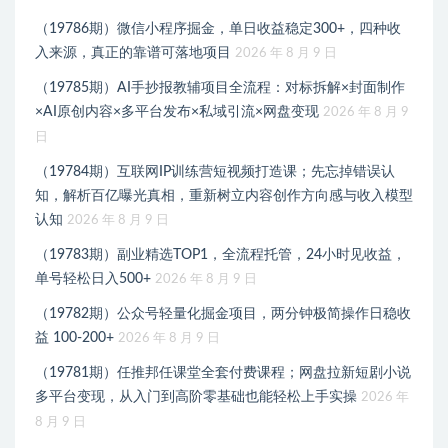
（19786期）微信小程序掘金，单日收益稳定300+，四种收
入来源，真正的靠谱可落地项目
2026 年 8 月 9 日
（19785期）AI手抄报教辅项目全流程：对标拆解×封面制作
×AI原创内容×多平台发布×私域引流×网盘变现
2026 年 8 月 9
日
（19784期）互联网IP训练营短视频打造课；先忘掉错误认
知，解析百亿曝光真相，重新树立内容创作方向感与收入模型
认知
2026 年 8 月 9 日
（19783期）副业精选TOP1，全流程托管，24小时见收益，
单号轻松日入500+
2026 年 8 月 9 日
（19782期）公众号轻量化掘金项目，两分钟极简操作日稳收
益 100-200+
2026 年 8 月 9 日
（19781期）任推邦任课堂全套付费课程；网盘拉新短剧小说
多平台变现，从入门到高阶零基础也能轻松上手实操
2026 年
8 月 9 日