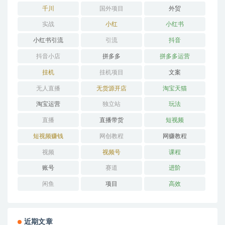
千川
国外项目
外贸
实战
小红
小红书
小红书引流
引流
抖音
抖音小店
拼多多
拼多多运营
挂机
挂机项目
文案
无人直播
无货源开店
淘宝天猫
淘宝运营
独立站
玩法
直播
直播带货
短视频
短视频赚钱
网创教程
网赚教程
视频
视频号
课程
账号
赛道
进阶
闲鱼
项目
高效
近期文章