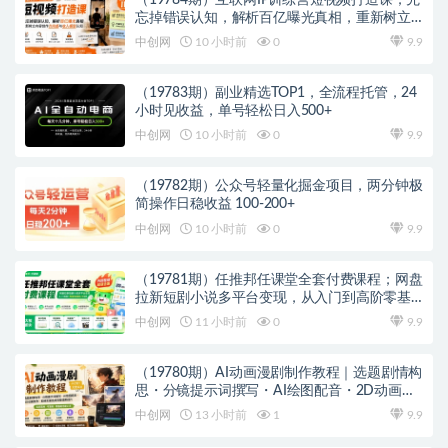
忘掉错误认知，解析百亿曝光真相，重新树立
内容创作方向感与收入模型认知
中创网
10 小时前
0
9.9
（19783期）副业精选TOP1，全流程托管，24
小时见收益，单号轻松日入500+
中创网
10 小时前
0
9.9
（19782期）公众号轻量化掘金项目，两分钟极
简操作日稳收益 100-200+
中创网
10 小时前
0
9.9
（19781期）任推邦任课堂全套付费课程；网盘
拉新短剧小说多平台变现，从入门到高阶零基
础也能轻松上手实操
中创网
11 小时前
0
9.9
（19780期）AI动画漫剧制作教程｜选题剧情构
思・分镜提示词撰写・AI绘图配音・2D动画制
作・剪映实操完成完整漫剧成片
中创网
13 小时前
1
9.9