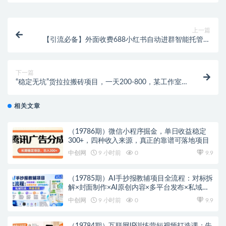
上一篇
【引流必备】外面收费688小红书自动进群智能托管：
精准引流必备【智能托管+教程】
下一篇
“稳定无坑”货拉拉搬砖项目，一天200-800，某工作室
收费5980
相关文章
（19786期）微信小程序掘金，单日收益稳定
300+，四种收入来源，真正的靠谱可落地项目
中创网
9 小时前
0
9.9
（19785期）AI手抄报教辅项目全流程：对标拆
解×封面制作×AI原创内容×多平台发布×私域引
流×网盘变现
中创网
9 小时前
0
9.9
（19784期）互联网IP训练营短视频打造课；先