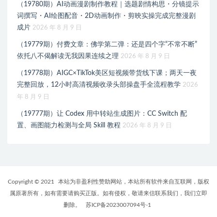
（19780期）AI动画漫剧制作教程｜选题剧情构思・分镜提示
词撰写・AI绘图配音・2D动画制作・剪映实操完成完整漫剧
成片
2026 年 8 月 9 日
（19779期）付费文章：佛学第二弹：还是四个字“不常不断”
依托八不偈解读无我因果连续之理
2026 年 8 月 9 日
（19778期）AIGC×TikTok美区短视频带货线下课；两天一夜
完整回放，12小时高清视频收录头部操盘手全流程教学
2026
年 8 月 9 日
（19777期）让 Codex 用中转站生成图片：CC Switch 配
置、画图能力检测与全局 Skill 教程
2026 年 8 月 9 日
Copyright © 2021
本站为非盈利性赞助网站，本站所有软件来自互联网，版权
属原著所有，如有需要请购买正版。如有侵权，敬请来信联系我们，我们立即
删除。
苏ICP备2023007094号-1