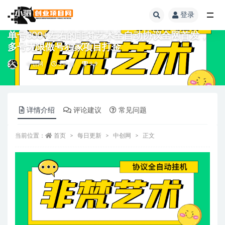
登录
全部
单号300+左右的非梵艺术全自动协议全网首发，
多号无限做号独家项目打金
中创网
3 年前
9.9
详情介绍
评论建议
常见问题
当前位置：
首页
每日更新
中创网
正文