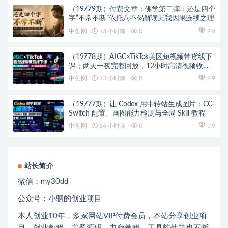
（19779期）付费文章：佛学第二弹：还是四个
字“不常不断”依托八不偈解读无我因果连续之理
中创网
13 小时前
0
9.9
（19778期）AIGC×TikTok美区短视频带货线下
课；两天一夜完整回放，12小时高清视频收录
头部操盘手全流程教学
中创网
13 小时前
0
9.9
（19777期）让 Codex 用中转站生成图片：CC
Switch 配置、画图能力检测与全局 Skill 教程
中创网
14 小时前
0
9.9
站长简介
微信：
my30dd
公众号：小驷的创业项目
本人创业
10
年，多家网站
VIP
付费会员，本站分享创业项