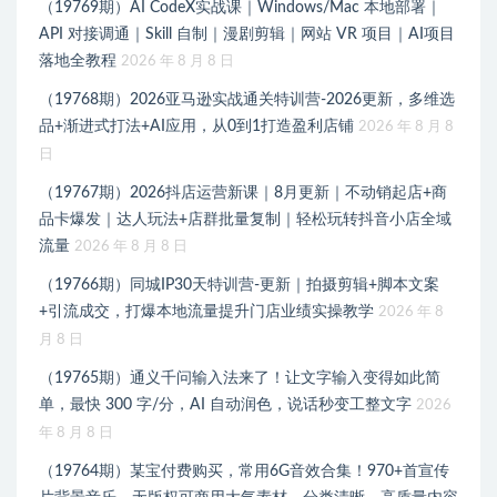
（19769期）AI CodeX实战课｜Windows/Mac 本地部署｜
API 对接调通｜Skill 自制｜漫剧剪辑｜网站 VR 项目｜AI项目
落地全教程
2026 年 8 月 8 日
（19768期）2026亚马逊实战通关特训营-2026更新，多维选
品+渐进式打法+AI应用，从0到1打造盈利店铺
2026 年 8 月 8
日
（19767期）2026抖店运营新课｜8月更新｜不动销起店+商
品卡爆发｜达人玩法+店群批量复制｜轻松玩转抖音小店全域
流量
2026 年 8 月 8 日
（19766期）同城IP30天特训营-更新｜拍摄剪辑+脚本文案
+引流成交，打爆本地流量提升门店业绩实操教学
2026 年 8
月 8 日
（19765期）通义千问输入法来了！让文字输入变得如此简
单，最快 300 字/分，AI 自动润色，说话秒变工整文字
2026
年 8 月 8 日
（19764期）某宝付费购买，常用6G音效合集！970+首宣传