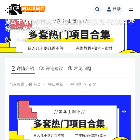
登录
全部
黄岛主副业多套热门项目合集：日入几十到几百不
等（完整教程+资料+素材）
中创网
3 年前
9.9
详情介绍
评论建议
常见问题
当前位置：
首页
每日更新
中创网
正文