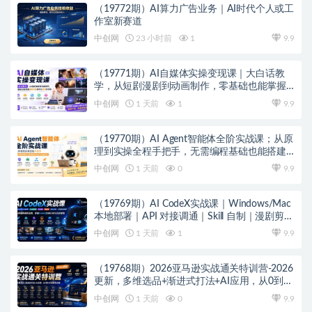
（19772期）AI算力广告业务｜AI时代个人或工
作室新赛道
中创网
23 小时前
1
9.9
（19771期）AI自媒体实操变现课｜大白话教
学，从短剧漫剧到动画制作，零基础也能掌握
爆款内容创作与变现全流程
中创网
1 天前
1
9.9
（19770期）AI Agent智能体全阶实战课；从原
理到实操全程手把手，无需编程基础也能搭建
自动运行的智能体
中创网
1 天前
0
9.9
（19769期）AI CodeX实战课｜Windows/Mac
本地部署｜API 对接调通｜Skill 自制｜漫剧剪辑
｜网站 VR 项目｜AI项目落地全教程
中创网
1 天前
1
9.9
（19768期）2026亚马逊实战通关特训营-2026
更新，多维选品+渐进式打法+AI应用，从0到1
打造盈利店铺
中创网
1 天前
0
9.9