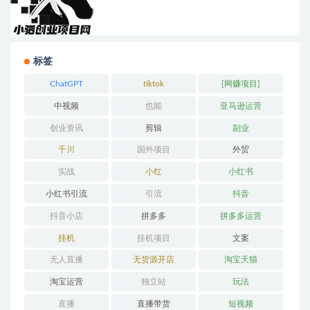
标签
ChatGPT
tiktok
[网赚项目]
中视频
也能
亚马逊运营
创业资讯
剪辑
副业
千川
国外项目
外贸
实战
小红
小红书
小红书引流
引流
抖音
抖音小店
拼多多
拼多多运营
挂机
挂机项目
文案
无人直播
无货源开店
淘宝天猫
淘宝运营
独立站
玩法
直播
直播带货
短视频