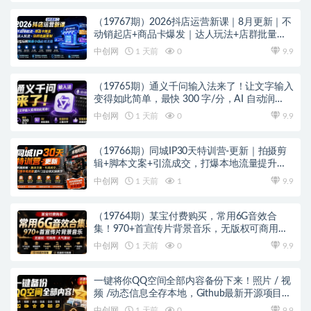
（19767期）2026抖店运营新课｜8月更新｜不
动销起店+商品卡爆发｜达人玩法+店群批量复
制｜轻松玩转抖音小店全域流量
中创网
1 天前
0
9.9
（19765期）通义千问输入法来了！让文字输入
变得如此简单，最快 300 字/分，AI 自动润
色，说话秒变工整文字
中创网
1 天前
0
9.9
（19766期）同城IP30天特训营-更新｜拍摄剪
辑+脚本文案+引流成交，打爆本地流量提升门
店业绩实操教学
中创网
1 天前
1
9.9
（19764期）某宝付费购买，常用6G音效合
集！970+首宣传片背景音乐，无版权可商用大
气素材，分类清晰，高质量内容
中创网
1 天前
0
9.9
一键将你QQ空间全部内容备份下来！照片 / 视
频 /动态信息全存本地，Github最新开源项目
QzoneArchive
中创网
1 天前
0
9.9