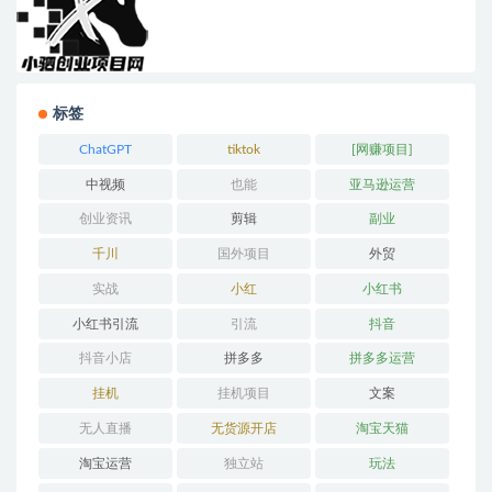
标签
ChatGPT
tiktok
[网赚项目]
中视频
也能
亚马逊运营
创业资讯
剪辑
副业
千川
国外项目
外贸
实战
小红
小红书
小红书引流
引流
抖音
抖音小店
拼多多
拼多多运营
挂机
挂机项目
文案
无人直播
无货源开店
淘宝天猫
淘宝运营
独立站
玩法