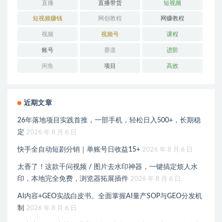
直播
直播带货
短视频
短视频赚钱
网创教程
网赚教程
视频
视频号
课程
账号
赛道
进阶
闲鱼
项目
高效
近期文章
26年落地项目实践首推，一部手机，轻松日入500+，长期稳
定
2026 年 8 月 6 日
快手全自动短剧分销｜单账号日收益15+
2026 年 8 月 6 日
太香了！这款千问视频 / 图片去水印神器，一键搞定烦人水
印，本地完全免费，浏览器拓展插件
2026 年 8 月 6 日
AI内容+GEO实战白皮书。全面掌握AI量产SOP与GEO分发机
制
2026 年 8 月 6 日