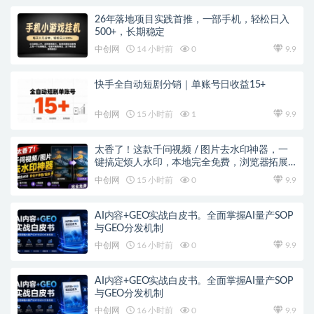
26年落地项目实践首推，一部手机，轻松日入
500+，长期稳定
中创网
14 小时前
0
9.9
快手全自动短剧分销｜单账号日收益15+
中创网
15 小时前
1
9.9
太香了！这款千问视频 / 图片去水印神器，一
键搞定烦人水印，本地完全免费，浏览器拓展
插件
中创网
15 小时前
0
9.9
AI内容+GEO实战白皮书。全面掌握AI量产SOP
与GEO分发机制
中创网
16 小时前
0
9.9
AI内容+GEO实战白皮书。全面掌握AI量产SOP
与GEO分发机制
中创网
16 小时前
0
9.9