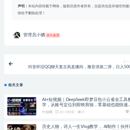
声明：
本站内容转载于网络，版权归原作者所有，仅提供信息存储空间服
快给予删除处理！
管理员小驷
永久会员
上一
抖音怀旧QQ聊天复古风直播间，撸音浪第二弹，日入500
相关文章
AI+短视频｜DeepSeek即梦豆包小云雀全工具
学，从账号定位到剪映剪辑，零基础也能快速
手做爆款
中创网
20 小时前
0
历史人物，诗人一生Vlog教学， AI制作丨伙伴