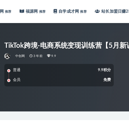
网
福源网
自学成才网
站长加盟
日赚2
推荐
推荐
推荐
TikTok跨境-电商系统变现训练营【5
中创网
3 年前
9.9
普通
9.9积分
会员
免费