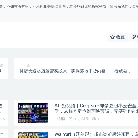
务，不拥有所有权，不承担相关法律责任，若侵犯到你的版权利益，请联系我们，会
收藏
篇
下一篇
+
抖店快速起店运营实战课，实操落地干货内容，一看就会，一
步实战写好步骤
教
AI+短视频｜DeepSeek即梦豆包小云雀
上
学，从账号定位到剪映剪辑，零基础也能
手做爆款
9.9
中创网
20 小时前
1
计
Walmart（沃尔玛）超市浏览标注项目，