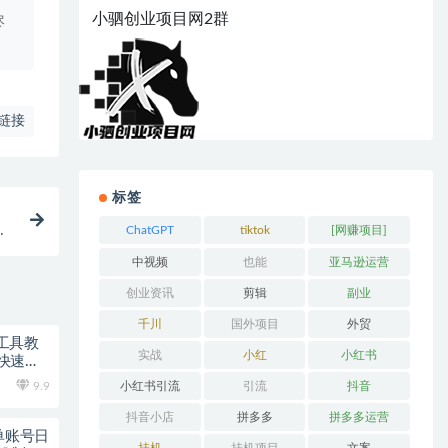
小驷创业项目网2群
尽
链接
标签
步
ChatGPT
tiktok
[网赚项目]
中视频
也能
亚马逊运营
创业资讯
剪辑
副业
千川
国外项目
外贸
全工具教
实战
小红
小红书
快速上
小红书引流
引流
抖音
9.9
抖音小店
拼多多
拼多多运营
单账号日