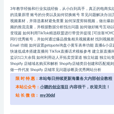
3年教学经验和行业实战经验，从小白到高手，真正的电商实战课程，
的流量原理 账号的分类以及如何切换账号 常见问题解决办法[黑
视频素材，并筛选素材避免查重 如何深度剪辑视频，做出爆款内
频的推流流量，并根据数据分析找出问题 如何做好账号互动以
变现篇 如何利用TikTok精选联盟进行带货并提现 [可挂靠Y
同行优秀账号，并如何通过爆品搜集相关视频素材 找到视频差异值 Tik
Email 功能 如何设置getquote询盘小黄车表单功能 直播&小
快速低成本搭建直播间 TikTok直播话术模板参考 建立新
监识1口大余我 如何利用达人开拓卖货渠道 独立站篇 独立站变现模
Shopify 店铺域名购买和解析 Shopify店铺类目创建和匹配规则S
做一件代发 Shopify 店铺常见问题诊断及优秀网站分析
限 时 特 惠：
本站每日持续更新海量各大内部创业教程
本站公众号：
小驷的创业项目
内容很干，欢迎关注！
站 长 微 信：
my30dd