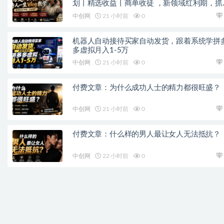
划丨精选收益丨商单收徒 ，新领域红利期，抓
做
中创网
21 小时前
0
机器人自动接待买家自动发货，跟着系统学拼
多虚拟月入1-5万
中创网
21 小时前
0
付费文章：为什么成功人士的精力都很旺盛？
中创网
21 小时前
0
付费文章：什么样的男人最让女人无法抵抗？
中创网
22 小时前
0