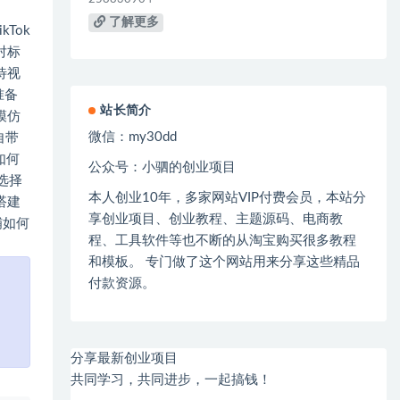
了解更多
Tok
对标
待视
准备
站长简介
模仿
微信：
my30dd
自带
如何
公众号：小驷的创业项目
选择
本人创业
10
年，多家网站
VIP
付费会员，本站分
搭建
享创业项目、创业教程、主题源码、电商教
店铺如何
程、工具软件等也不断的从淘宝购买很多教程
和模板。 专门做了这个网站用来分享这些精品
付款资源。
分享最新创业项目
共同学习，共同进步，一起搞钱！