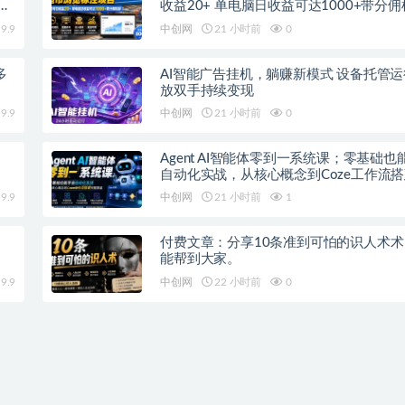
紧
收益20+ 单电脑日收益可达1000+带分
9.9
中创网
21 小时前
0
多
AI智能广告挂机，躺赚新模式 设备托管
放双手持续变现
9.9
中创网
21 小时前
0
Agent AI智能体零到一系统课；零基础也
自动化实战，从核心概念到Coze工作流
覆盖
9.9
中创网
21 小时前
1
付费文章：分享10条准到可怕的识人术
能帮到大家。
9.9
中创网
22 小时前
0