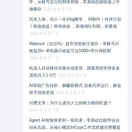
学，从账号定位到剪映剪辑，零基础也能快速上手
做爆款
2026 年 8 月 7 日
历史人物，诗人一生Vlog教学， AI制作丨伙伴计划
丨精选收益丨商单收徒 ，新领域红利期，抓紧做
2026 年 8 月 7 日
Walmart（沃尔玛）超市浏览标注项目，单账号日
收益20+ 单电脑日收益可达1000+带分佣机制
2026 年 8 月 7 日
机器人自动接待买家自动发货，跟着系统学拼多多
虚拟月入1-5万
2026 年 8 月 7 日
AI智能广告挂机，躺赚新模式 设备托管运行，解放
双手持续变现
2026 年 8 月 7 日
付费文章：为什么成功人士的精力都很旺盛？
2026 年 8 月 7 日
Agent AI智能体零到一系统课；零基础也能学会自
动化实战，从核心概念到Coze工作流搭建完整覆盖