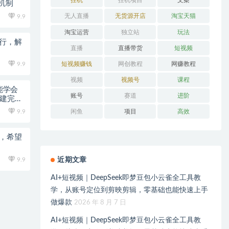
挂机
挂机项目
文案
佣机制
无人直播
无货源开店
淘宝天猫
9.9
淘宝运营
独立站
玩法
运行，解
直播
直播带货
短视频
短视频赚钱
网创教程
网赚教程
9.9
视频
视频号
课程
能学会
账号
赛道
进阶
搭建完整
9.9
闲鱼
项目
高效
术，希望
9.9
近期文章
AI+短视频｜DeepSeek即梦豆包小云雀全工具教
学，从账号定位到剪映剪辑，零基础也能快速上手
做爆款
2026 年 8 月 7 日
AI+短视频｜DeepSeek即梦豆包小云雀全工具教