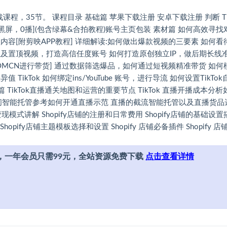
35节。 课程目录 基础篇 苹果下载注册 安卓下载注册 判断 Tik
屏，0播](包含绿幕&合拍教程)账号主页包装 素材篇 如何高效寻找
容[附剪映APP教程] 详细解读:如何做出爆款视频的三要素 如何看
及置顶视频，打造高信任度账号 如何打造原创独立IP，做后期长线
OYOMCN进行带货] 通过数据筛选爆品，如何通过短视频精准带货 如何
Tok 如何绑定ins/YouTube 账号，进行导流 如何设置TikTok
店篇 TikTok直播通关地图和运营的重要节点 TikTok 直播开播成本分析
直播间智能托管参考如何开通直播示范 直播的截流智能托管以及直播货品
式讲解 Shopify店铺的注册和日常费用 Shopify店铺的基础设置
hopify店铺主题模板选择和设置 Shopify 店铺必备插件 Shopify 
，一年会员只需99元，全站资源免费下载
点击查看详情