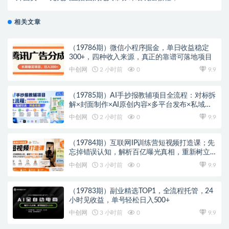
人小白可上手超火爆
相关文章
（19786期）微信小程序掘金，单日收益稳定
300+，四种收入来源，真正的靠谱可落地项目
中创网
2 小时前
0
9.9
（19785期）AI手抄报教辅项目全流程：对标拆
解×封面制作×AI原创内容×多平台发布×私域引
流×网盘变现
中创网
2 小时前
0
9.9
（19784期）互联网IP训练营短视频打造课；先
忘掉错误认知，解析百亿曝光真相，重新树立
内容创作方向感与收入模型认知
中创网
3 小时前
0
9.9
（19783期）副业精选TOP1，全流程托管，24
小时见收益，单号轻松日入500+
中创网
3 小时前
0
9.9