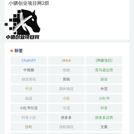
小驷创业项目网2群
标签
ChatGPT
tiktok
[网赚项目]
中视频
也能
亚马逊运营
创业资讯
剪辑
副业
千川
国外项目
外贸
实战
小红
小红书
小红书引流
引流
抖音
抖音小店
拼多多
拼多多运营
挂机
挂机项目
文案