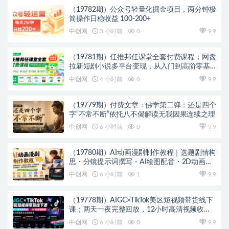
（19782期）公众号轻量化掘金项目，两分钟极
简操作日稳收益 100-200+
中创网
3 小时前
0
9.9
（19781期）任推邦任课堂全套付费课程；网盘
拉新短剧小说多平台变现，从入门到高阶零基
础也能轻松上手实操
中创网
4 小时前
0
9.9
（19779期）付费文章：佛学第二弹：还是四个
字“不常不断”依托八不偈解读无我因果连续之理
中创网
6 小时前
0
9.9
（19780期）AI动画漫剧制作教程｜选题剧情构
思・分镜提示词撰写・AI绘图配音・2D动画制
作・剪映实操完成完整漫剧成片
中创网
6 小时前
1
9.9
（19778期）AIGC×TikTok美区短视频带货线下
课；两天一夜完整回放，12小时高清视频收录
头部操盘手全流程教学
中创网
6 小时前
0
9.9