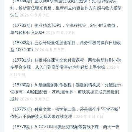
（19784期）互联网IP训练营短视频打造课；先忘掉错误认
知，解析百亿曝光真相，重新树立内容创作方向感与收入模型
认知
2026 年 8 月 9 日
（19783期）副业精选TOP1，全流程托管，24小时见收益，
单号轻松日入500+
2026 年 8 月 9 日
（19782期）公众号轻量化掘金项目，两分钟极简操作日稳收
益 100-200+
2026 年 8 月 9 日
（19781期）任推邦任课堂全套付费课程；网盘拉新短剧小说
多平台变现，从入门到高阶零基础也能轻松上手实操
2026 年
8 月 9 日
（19780期）AI动画漫剧制作教程｜选题剧情构思・分镜提示
词撰写・AI绘图配音・2D动画制作・剪映实操完成完整漫剧
成片
2026 年 8 月 9 日
（19779期）付费文章：佛学第二弹：还是四个字“不常不断”
依托八不偈解读无我因果连续之理
2026 年 8 月 9 日
（19778期）AIGC×TikTok美区短视频带货线下课；两天一夜