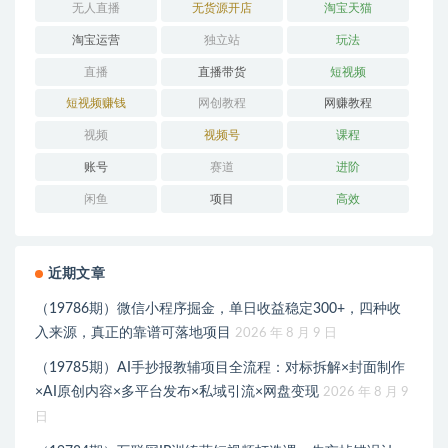
无人直播
无货源开店
淘宝天猫
淘宝运营
独立站
玩法
直播
直播带货
短视频
短视频赚钱
网创教程
网赚教程
视频
视频号
课程
账号
赛道
进阶
闲鱼
项目
高效
近期文章
（19786期）微信小程序掘金，单日收益稳定300+，四种收
入来源，真正的靠谱可落地项目
2026 年 8 月 9 日
（19785期）AI手抄报教辅项目全流程：对标拆解×封面制作
×AI原创内容×多平台发布×私域引流×网盘变现
2026 年 8 月 9
日