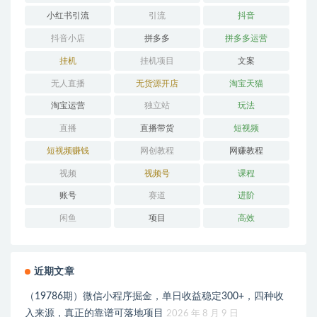
小红书引流
引流
抖音
抖音小店
拼多多
拼多多运营
挂机
挂机项目
文案
无人直播
无货源开店
淘宝天猫
淘宝运营
独立站
玩法
直播
直播带货
短视频
短视频赚钱
网创教程
网赚教程
视频
视频号
课程
账号
赛道
进阶
闲鱼
项目
高效
近期文章
（19786期）微信小程序掘金，单日收益稳定300+，四种收
入来源，真正的靠谱可落地项目
2026 年 8 月 9 日