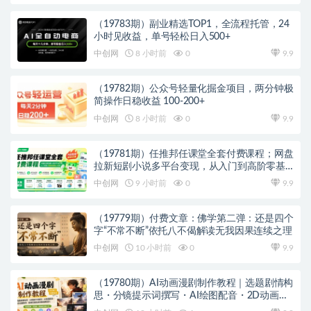
（19783期）副业精选TOP1，全流程托管，24
小时见收益，单号轻松日入500+
中创网
8 小时前
0
9.9
（19782期）公众号轻量化掘金项目，两分钟极
简操作日稳收益 100-200+
中创网
8 小时前
0
9.9
（19781期）任推邦任课堂全套付费课程；网盘
拉新短剧小说多平台变现，从入门到高阶零基
础也能轻松上手实操
中创网
9 小时前
0
9.9
（19779期）付费文章：佛学第二弹：还是四个
字“不常不断”依托八不偈解读无我因果连续之理
中创网
10 小时前
0
9.9
（19780期）AI动画漫剧制作教程｜选题剧情构
思・分镜提示词撰写・AI绘图配音・2D动画制
作・剪映实操完成完整漫剧成片