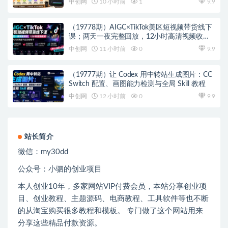
中创网
10 小时前
1
9.9
（19778期）AIGC×TikTok美区短视频带货线下
课；两天一夜完整回放，12小时高清视频收录
头部操盘手全流程教学
中创网
11 小时前
0
9.9
（19777期）让 Codex 用中转站生成图片：CC
Switch 配置、画图能力检测与全局 Skill 教程
中创网
12 小时前
0
9.9
站长简介
微信：
my30dd
公众号：小驷的创业项目
本人创业
10
年，多家网站
VIP
付费会员，本站分享创业项
目、创业教程、主题源码、电商教程、工具软件等也不断
的从淘宝购买很多教程和模板。 专门做了这个网站用来
分享这些精品付款资源。