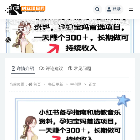
登录
全部
小红书备孕指南和胎教音乐资料 孕妇宝妈首选项
目 一天赚个300＋长期可做
中创网
3 年前
9.9
详情介绍
评论建议
常见问题
当前位置：
首页
每日更新
中创网
正文