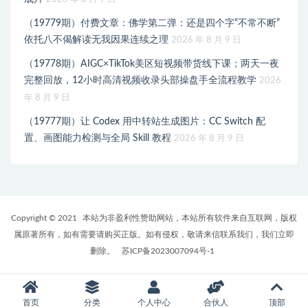
（19779期）付费文章：佛学第二弹：还是四个字“不常不断”
依托八不偈解读无我因果连续之理
2026 年 8 月 9 日
（19778期）AIGC×TikTok美区短视频带货线下课；两天一夜
完整回放，12小时高清视频收录头部操盘手全流程教学
2026
年 8 月 9 日
（19777期）让 Codex 用中转站生成图片：CC Switch 配
置、画图能力检测与全局 Skill 教程
2026 年 8 月 9 日
Copyright © 2021
本站为非盈利性赞助网站，本站所有软件来自互联网，版权
属原著所有，如有需要请购买正版。如有侵权，敬请来信联系我们，我们立即
删除。
苏ICP备2023007094号-1
首页
分类
个人中心
合伙人
顶部