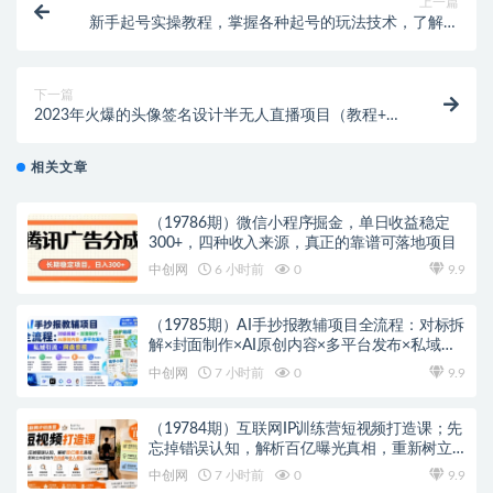
上一篇
新手起号实操教程，掌握各种起号的玩法技术，了解流
量的核心
下一篇
2023年火爆的头像签名设计半无人直播项目（教程+素
材+直播话术）
相关文章
（19786期）微信小程序掘金，单日收益稳定
300+，四种收入来源，真正的靠谱可落地项目
中创网
6 小时前
0
9.9
（19785期）AI手抄报教辅项目全流程：对标拆
解×封面制作×AI原创内容×多平台发布×私域引
流×网盘变现
中创网
7 小时前
0
9.9
（19784期）互联网IP训练营短视频打造课；先
忘掉错误认知，解析百亿曝光真相，重新树立
内容创作方向感与收入模型认知
中创网
7 小时前
0
9.9