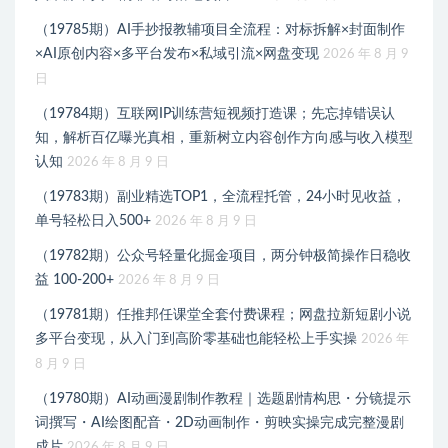
（19785期）AI手抄报教辅项目全流程：对标拆解×封面制作
×AI原创内容×多平台发布×私域引流×网盘变现
2026 年 8 月 9
日
（19784期）互联网IP训练营短视频打造课；先忘掉错误认
知，解析百亿曝光真相，重新树立内容创作方向感与收入模型
认知
2026 年 8 月 9 日
（19783期）副业精选TOP1，全流程托管，24小时见收益，
单号轻松日入500+
2026 年 8 月 9 日
（19782期）公众号轻量化掘金项目，两分钟极简操作日稳收
益 100-200+
2026 年 8 月 9 日
（19781期）任推邦任课堂全套付费课程；网盘拉新短剧小说
多平台变现，从入门到高阶零基础也能轻松上手实操
2026 年
8 月 9 日
（19780期）AI动画漫剧制作教程｜选题剧情构思・分镜提示
词撰写・AI绘图配音・2D动画制作・剪映实操完成完整漫剧
成片
2026 年 8 月 9 日