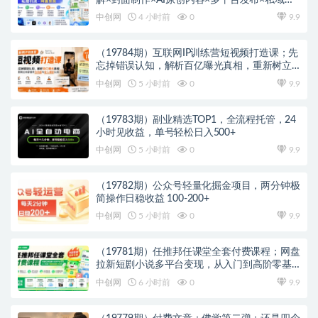
流×网盘变现
中创网
4 小时前
0
9.9
（19784期）互联网IP训练营短视频打造课；先
忘掉错误认知，解析百亿曝光真相，重新树立
内容创作方向感与收入模型认知
中创网
5 小时前
0
9.9
（19783期）副业精选TOP1，全流程托管，24
小时见收益，单号轻松日入500+
中创网
5 小时前
0
9.9
（19782期）公众号轻量化掘金项目，两分钟极
简操作日稳收益 100-200+
中创网
5 小时前
0
9.9
（19781期）任推邦任课堂全套付费课程；网盘
拉新短剧小说多平台变现，从入门到高阶零基
础也能轻松上手实操
中创网
6 小时前
0
9.9