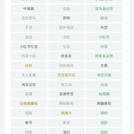
中视频
也能
亚马逊运营
创业资讯
剪辑
副业
千川
国外项目
外贸
实战
小红
小红书
小红书引流
引流
抖音
抖音小店
拼多多
拼多多运营
挂机
挂机项目
文案
无人直播
无货源开店
淘宝天猫
淘宝运营
独立站
玩法
直播
直播带货
短视频
短视频赚钱
网创教程
网赚教程
视频
视频号
课程
账号
赛道
进阶
闲鱼
项目
高效