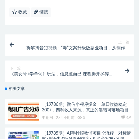
收藏
链接
上一篇
拆解抖音短视频：“毒”文案升级版副业项目，从制作到
变现（教程+素材）
下一篇
《美女号+学单词》玩法，信息差而已 课程拆开揉碎了
和大家去讲 (教程+素材)
相关文章
（19786期）微信小程序掘金，单日收益稳定
300+，四种收入来源，真正的靠谱可落地项目
中创网
4 小时前
0
9.9
（19785期）AI手抄报教辅项目全流程：对标拆
解×封面制作×AI原创内容×多平台发布×私域引