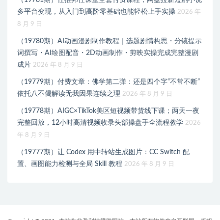
（19781期）任推邦任课堂全套付费课程；网盘拉新短剧小说
多平台变现，从入门到高阶零基础也能轻松上手实操
2026 年
8 月 9 日
（19780期）AI动画漫剧制作教程｜选题剧情构思・分镜提示
词撰写・AI绘图配音・2D动画制作・剪映实操完成完整漫剧
成片
2026 年 8 月 9 日
（19779期）付费文章：佛学第二弹：还是四个字“不常不断”
依托八不偈解读无我因果连续之理
2026 年 8 月 9 日
（19778期）AIGC×TikTok美区短视频带货线下课；两天一夜
完整回放，12小时高清视频收录头部操盘手全流程教学
2026
年 8 月 9 日
（19777期）让 Codex 用中转站生成图片：CC Switch 配
置、画图能力检测与全局 Skill 教程
2026 年 8 月 9 日