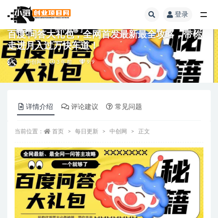
登录
全部
百度·问答大礼包，全网首发最新最全攻略，带你
走进月入过万快车道！
中创网
3 年前
9.9
详情介绍
评论建议
常见问题
当前位置：
首页
每日更新
中创网
正文