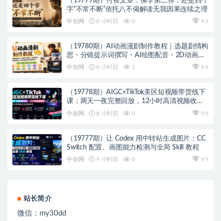
（19779期）付费文章：佛学第二弹：还是四个
字“不常不断”依托八不偈解读无我因果连续之理
中创网
8 小时前
0
9.9
（19780期）AI动画漫剧制作教程｜选题剧情构
思・分镜提示词撰写・AI绘图配音・2D动画制
作・剪映实操完成完整漫剧成片
中创网
8 小时前
1
9.9
（19778期）AIGC×TikTok美区短视频带货线下
课；两天一夜完整回放，12小时高清视频收录
头部操盘手全流程教学
中创网
8 小时前
0
9.9
（19777期）让 Codex 用中转站生成图片：CC
Switch 配置、画图能力检测与全局 Skill 教程
中创网
9 小时前
0
9.9
站长简介
微信：
my30dd