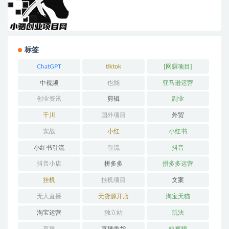
标签
ChatGPT
tiktok
[网赚项目]
中视频
也能
亚马逊运营
创业资讯
剪辑
副业
千川
国外项目
外贸
实战
小红
小红书
小红书引流
引流
抖音
抖音小店
拼多多
拼多多运营
挂机
挂机项目
文案
无人直播
无货源开店
淘宝天猫
淘宝运营
独立站
玩法
直播
直播带货
短视频