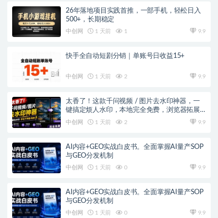
26年落地项目实践首推，一部手机，轻松日入
500+，长期稳定
中创网
1 天前
1
9.9
快手全自动短剧分销｜单账号日收益15+
中创网
1 天前
2
9.9
太香了！这款千问视频 / 图片去水印神器，一
键搞定烦人水印，本地完全免费，浏览器拓展
插件
中创网
1 天前
2
9.9
AI内容+GEO实战白皮书。全面掌握AI量产SOP
与GEO分发机制
中创网
1 天前
0
9.9
AI内容+GEO实战白皮书。全面掌握AI量产SOP
与GEO分发机制
中创网
1 天前
0
9.9