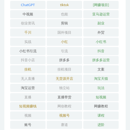
ChatGPT
tiktok
[网赚项目]
中视频
也能
亚马逊运营
创业资讯
剪辑
副业
千川
国外项目
外贸
实战
小红
小红书
小红书引流
引流
抖音
抖音小店
拼多多
拼多多运营
挂机
挂机项目
文案
无人直播
无货源开店
淘宝天猫
淘宝运营
独立站
玩法
直播
直播带货
短视频
短视频赚钱
网创教程
网赚教程
视频
视频号
课程
账号
赛道
进阶