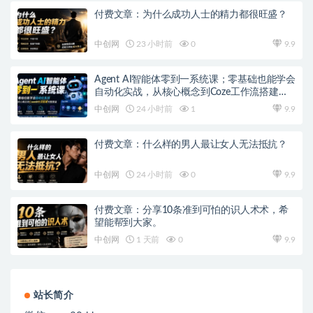
付费文章：为什么成功人士的精力都很旺盛？
中创网
23 小时前
0
9.9
Agent AI智能体零到一系统课；零基础也能学会
自动化实战，从核心概念到Coze工作流搭建完
整覆盖
中创网
24 小时前
1
9.9
付费文章：什么样的男人最让女人无法抵抗？
中创网
24 小时前
0
9.9
付费文章：分享10条准到可怕的识人术术，希
望能帮到大家。
中创网
1 天前
0
9.9
站长简介