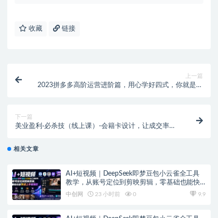
收藏
链接
上一篇
2023拼多多高阶运营进阶篇，用心学好四式，你就是下
一位运营高手
下一篇
美业盈利·必杀技（线上课）-会籍卡设计，让成交率大
幅上升（9节）
相关文章
AI+短视频｜DeepSeek即梦豆包小云雀全工具
教学，从账号定位到剪映剪辑，零基础也能快
速上手做爆款
中创网
23 小时前
0
9.9