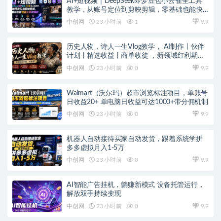
AI+短视频｜DeepSeek即梦豆包小云雀全工具
教学，从账号定位到剪映剪辑，零基础也能快
速上手做爆款
中创网
23 小时前
1
9.9
历史人物，诗人一生Vlog教学， AI制作丨伙伴
计划丨精选收益丨商单收徒 ，新领域红利期，
抓紧做
中创网
23 小时前
0
9.9
Walmart（沃尔玛）超市浏览标注项目，单账号
日收益20+ 单电脑日收益可达1000+带分佣机制
中创网
23 小时前
0
9.9
机器人自动接待买家自动发货，跟着系统学拼
多多虚拟月入1-5万
中创网
23 小时前
0
9.9
AI智能广告挂机，躺赚新模式 设备托管运行，
解放双手持续变现
中创网
23 小时前
0
9.9